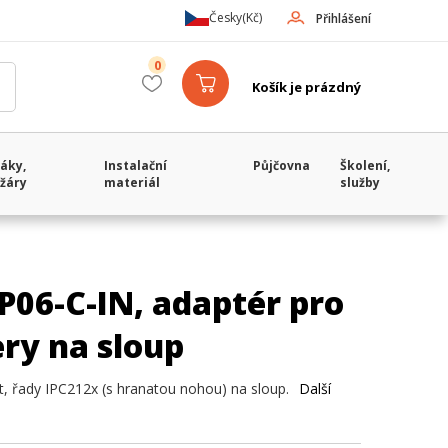
Česky
(Kč)
Přihlášení
0
Košík je prázdný
áky,
Instalační
Půjčovna
Školení,
žáry
materiál
služby
P06-C-IN, adaptér pro
ry na sloup
t, řady IPC212x (s hranatou nohou) na sloup.
Další