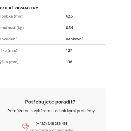
YZICKÉ PARAMETRY
loubka (mm)
62.5
motnost (kg)
0.34
rovedení
Venkovní
ířka (mm)
127
ýška (mm)
136
Potřebujete poradit?
Pomůžeme s výběrem i technickými problémy.
(+420) 246 035 451
Informace a objednávky