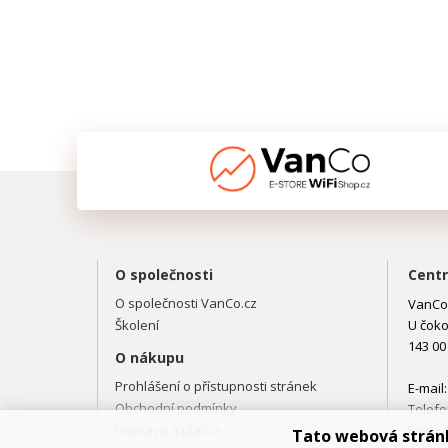
O společnosti
Centr
O společnosti VanCo.cz
VanCo.
Školení
U čoko
143 00
O nákupu
Prohlášení o přístupnosti stránek
E-mail
Obchodní podmínky
Telefo
Doprava a platba
Fax: +
Tato webová strán