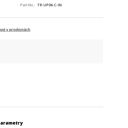
Part No.
TR-UP06-C-IN
ost v prodejnách
Parametry