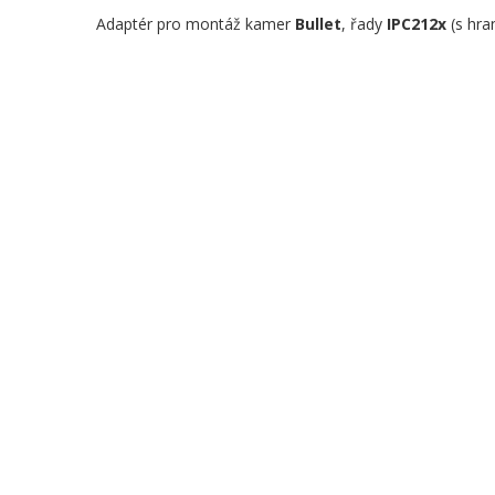
Adaptér pro montáž kamer
Bullet
, řady
IPC212x
(s hra