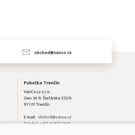
obchod@vanco.cz
Pobočka Trenčín
VanCo.cz s.r.o.
Gen. M. R. Štefánika 372/9
911 01 Trenčín
E-mail:
obchod@vanco.cz
Telefon: +421 32 877 74 02