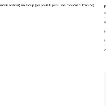
natou nohou) na sloup (při použití příslušné montážní krabice).
F
H
H
P
Š
V