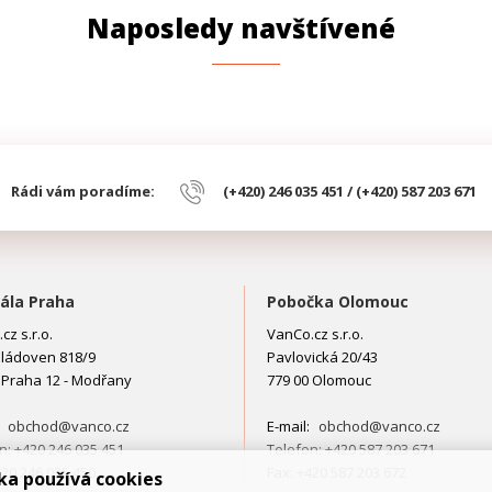
Naposledy navštívené
Rádi vám poradíme:
(+420) 246 035 451 / (+420) 587 203 671
ála Praha
Pobočka Olomouc
cz s.r.o.
VanCo.cz s.r.o.
ládoven 818/9
Pavlovická 20/43
 Praha 12 - Modřany
779 00 Olomouc
:
obchod@vanco.cz
E-mail:
obchod@vanco.cz
n: +420 246 035 451
Telefon: +420 587 203 671
420 246 035 450
Fax: +420 587 203 672
ka používá cookies