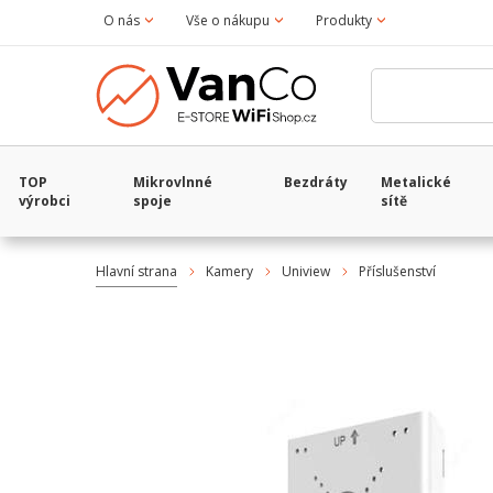
O nás
Vše o nákupu
Produkty
TOP
Mikrovlnné
Bezdráty
Metalické
výrobci
spoje
sítě
Hlavní strana
Kamery
Uniview
Příslušenství