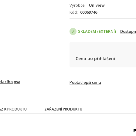
Výrobce
Uniview
Kód
00069746
SKLADEM (EXTERNÍ)
Dostupn
Cena po přihlášení
ídacího psa
Poptat lepší cenu
Z K PRODUKTU
ZAŘAZENÍ PRODUKTU