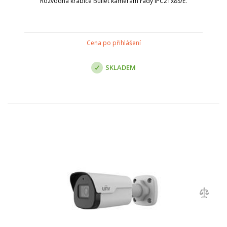
Rozvodná krabice Bullet kamerám řady IPC21x8S/E.
Cena po přihlášení
SKLADEM