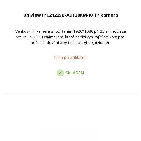
Uniview IPC2122SB-ADF28KM-I0, IP kamera
Venkovní IP kamera s rozlišením 1920*1080 při 25 snímcích za
vteřinu s Full HDsnímačem, která nabízí vynikající citlivost pro
noční sledování díky technologii LightHunter.
Cena po přihlášení
SKLADEM