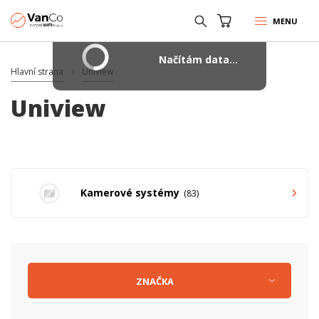
MENU
Načítám data...
Hlavní strana
Uniview
Uniview
Kamerové systémy
83
ZNAČKA