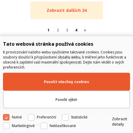
Zobrazit dalších 24
1
2
3
4
Tato webová stránka používá cookies
K provozování našeho webu využíváme takzvané cookies. Cookies jsou
soubory sloužící k přizpůsobení obsahu webu, k měření jeho funkčnosti a
obecně k zajištění vaší maximální spokojenosti. Dejte nám vědět o svých
preferencích.
Rádi vám poradíme:
Povolit všechny cookies
(+420) 246 035 451 / (+420) 587 203 671
obchod@vanco.cz
Povolit výběr
Nutné
Preferenční
Statistické
Zobrazit
detaily
O společnosti
Marketingové
Neklasifikované