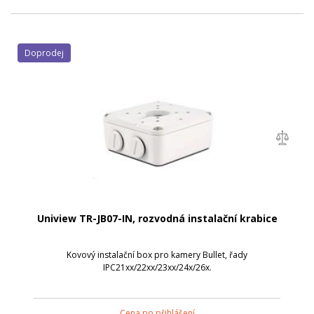
Doprodej
Uniview TR-JB07-IN, rozvodná instalační krabice
Kovový instalační box pro kamery Bullet, řady
IPC21xx/22xx/23xx/24x/26x.
Cena po přihlášení