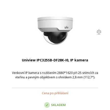
Uniview IPC325SB-DF28K-I0, IP kamera
Venkovní IP kamera s rozlišením 2880*1620 při 25 snímcích za
vteřinu a pevným objektivem s ohniskem 2,8 mm (112,7°).
Cena po přihlášení
SKLADEM