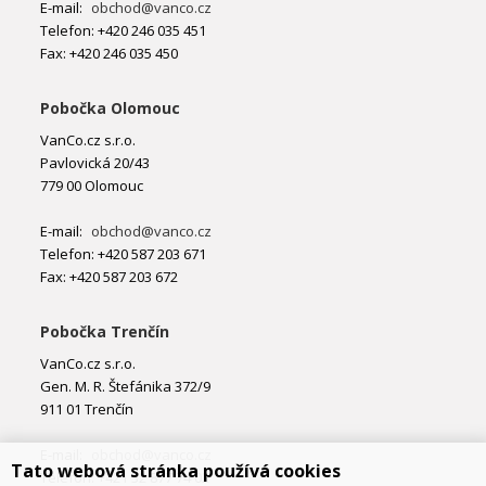
E-mail:
obchod@vanco.cz
Telefon: +420 246 035 451
Fax: +420 246 035 450
Pobočka Olomouc
VanCo.cz s.r.o.
Pavlovická 20/43
779 00 Olomouc
E-mail:
obchod@vanco.cz
Telefon: +420 587 203 671
Fax: +420 587 203 672
Pobočka Trenčín
VanCo.cz s.r.o.
Gen. M. R. Štefánika 372/9
911 01 Trenčín
E-mail:
obchod@vanco.cz
Tato webová stránka používá cookies
Telefon: +421 32 877 74 02