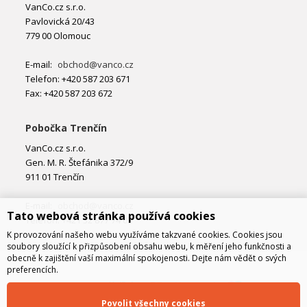
VanCo.cz s.r.o.
Pavlovická 20/43
779 00 Olomouc
E-mail:
obchod@vanco.cz
Telefon: +420 587 203 671
Fax: +420 587 203 672
Pobočka Trenčín
VanCo.cz s.r.o.
Gen. M. R. Štefánika 372/9
911 01 Trenčín
E-mail:
obchod@vanco.cz
Tato webová stránka používá cookies
Telefon: +421 32 877 74 02
K provozování našeho webu využíváme takzvané cookies. Cookies jsou
soubory sloužící k přizpůsobení obsahu webu, k měření jeho funkčnosti a
obecně k zajištění vaší maximální spokojenosti. Dejte nám vědět o svých
preferencích.
Povolit všechny cookies