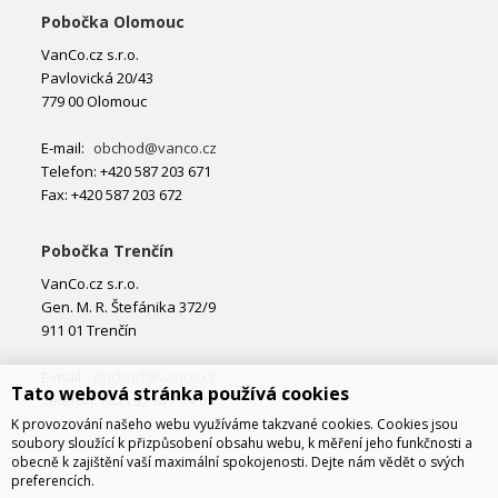
Pobočka Olomouc
VanCo.cz s.r.o.
Pavlovická 20/43
779 00 Olomouc
E-mail:
obchod@vanco.cz
Telefon: +420 587 203 671
Fax: +420 587 203 672
Pobočka Trenčín
VanCo.cz s.r.o.
Gen. M. R. Štefánika 372/9
911 01 Trenčín
E-mail:
obchod@vanco.cz
Tato webová stránka používá cookies
Telefon: +421 32 877 74 02
K provozování našeho webu využíváme takzvané cookies. Cookies jsou
soubory sloužící k přizpůsobení obsahu webu, k měření jeho funkčnosti a
obecně k zajištění vaší maximální spokojenosti. Dejte nám vědět o svých
preferencích.