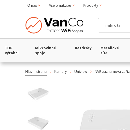
O nás
Vše o nákupu
Produkty
TOP
Mikrovlnné
Bezdráty
Metalické
výrobci
spoje
sítě
Hlavní strana
Kamery
Uniview
NVR záznamová zaříz