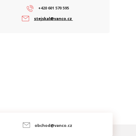
+420 601 570 595
stejskal@vanco.cz
obchod@vanco.cz