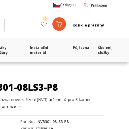
Česky
(Kč)
Přihlášení
0
Košík je prázdný
áky,
Instalační
Půjčovna
Školení,
žáry
materiál
služby
301-08LS3-P8
 záznamové zařízení (NVR) určené až pro 8 kamer
informace
Part No.
NVR301-08LS3-P8
Záruka
24 Měsíce