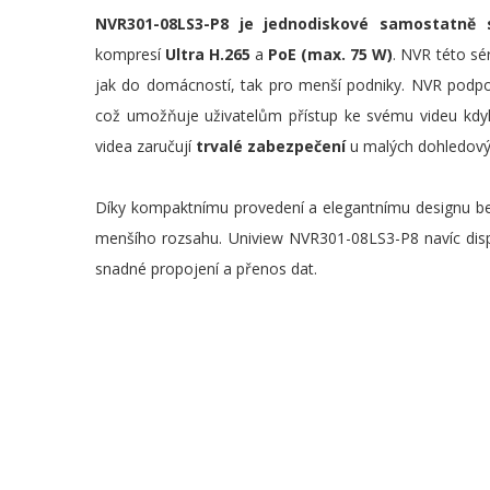
NVR301-08LS3-P8 je jednodiskové samostatně 
kompresí
Ultra H.265
a
PoE (max. 75 W)
. NVR této sé
jak do domácností, tak pro menší podniky. NVR podpor
což umožňuje uživatelům přístup ke svému videu kdyko
videa zaručují
trvalé zabezpečení
u malých dohledovýc
Díky kompaktnímu provedení a elegantnímu designu bez
menšího rozsahu. Uniview NVR301-08LS3-P8 navíc dis
snadné propojení a přenos dat.