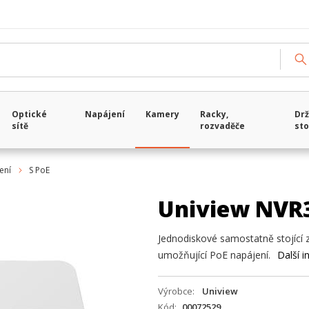
Optické
Napájení
Kamery
Racky,
Drž
sítě
rozvaděče
sto
ení
S PoE
Uniview NVR
Jednodiskové samostatně stojící
umožňující PoE napájení.
Další 
Výrobce
Uniview
Kód
00072529