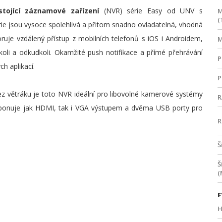
stojící záznamové zařízení
(NVR) série Easy od UNV s
M
(
rie jsou vysoce spolehlivá a přitom snadno ovladatelná, vhodná
uje vzdálený přístup z mobilních telefonů s iOS i Androidem,
M
li a odkudkoli. Okamžité push notifikace a přímé přehrávání
P
h aplikací.
P
 větráku je toto NVR ideální pro libovolné kamerové systémy
R
ponuje jak HDMI, tak i VGA výstupem a dvěma USB porty pro
R
Š
Š
(
F
H