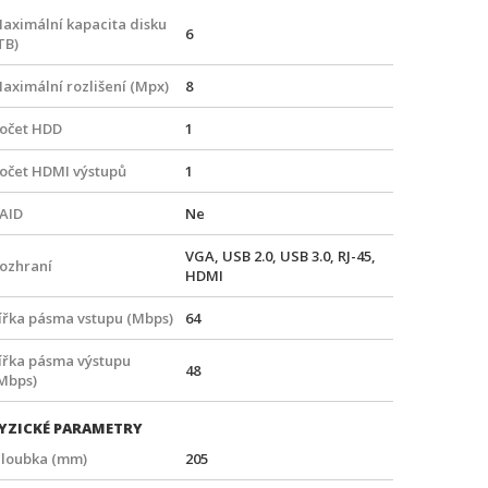
aximální kapacita disku
6
TB)
aximální rozlišení (Mpx)
8
očet HDD
1
očet HDMI výstupů
1
AID
Ne
VGA, USB 2.0, USB 3.0, RJ-45,
ozhraní
HDMI
ířka pásma vstupu (Mbps)
64
ířka pásma výstupu
48
Mbps)
YZICKÉ PARAMETRY
loubka (mm)
205