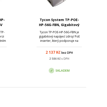
HP-
Tycon System TP-POE-
4V
HP-56G-FBN, Gigabitový
PoE zdroj 56V/1A, 60W
 TP-
Tycon TP-POE-HP-56G-FBN je
rzi
gigabitový napájecí zdroj/ PoE
ktním
inserter, který podporuje na
TP-
výstupu až 60W DC PoE a je
pní
určen pro napájení zařízení s
2 137
Kč
bez DPH
ní 56
vysokým odběrem. Tento zdroj
em
podporuje pasivní napájení po
2 586
Kč
s DPH
ají
všech 4 párech , konkrétně na
...
pinech 1, 3, 4, 7 (...
SKLADEM