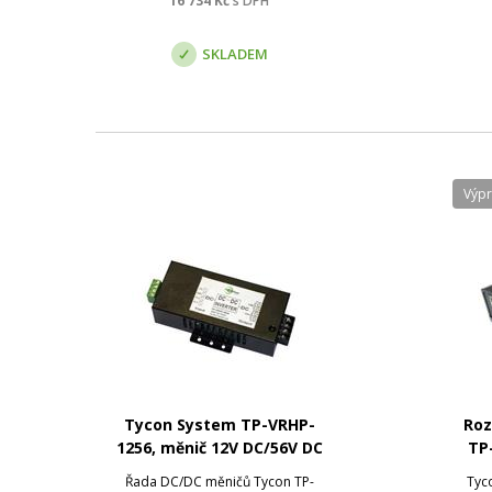
16 734
Kč
s DPH
port, což umožňuje jedním
Js
switchem napájet různé tec...
in
SKLADEM
Výp
Tycon System TP-VRHP-
Roz
1256, měnič 12V DC/56V DC
TP
Řada DC/DC měničů Tycon TP-
Tyc