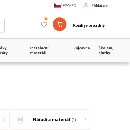
Česky
(Kč)
Přihlášení
0
Košík je prázdný
áky,
Instalační
Půjčovna
Školení,
žáry
materiál
služby
Nářadí a materiál
1