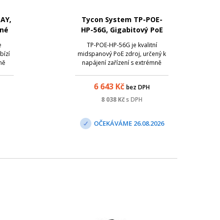
AY,
Tycon System TP-POE-
ané
HP-56G, Gigabitový PoE
zdroj, 56V/2A, 112W
e
TP-POE-HP-56G je kvalitní
bízí
midspanový PoE zdroj, určený k
ně
napájení zařízení s extrémně
ocí
vysokým příkonem - až 100W na
port za pomoci pasivního PoE.
6 643
Kč
bez DPH
Samozřejmostí těchto
průmyslových zdrojů je ochrana
8 038
Kč
s DPH
proti přepětí, zkratu a přetížení.
Specifikace: AC vst...
OČEKÁVÁME 26.08.2026