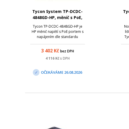
Tycon System TP-DCDC-
Ty
4848GD-HP, měnič s PoE,
48V DC/56V DC, 35W
na
Tycon TP-DCDC-4848GD-HP je
No
HP měnič napětí s PoE portem s
li
napájením dle standardu
Ty
802.3at. Vstupní napětí 36 -
nej
72VDC je regulováno na 56V/
vy
3 402
Kč
bez DPH
0,625A. Zdroj disponuje dvěma
s
izolovanými vstupy pro
odo
4 116
Kč
s DPH
redundantní napájení. Využití:
podm
48V bateriové systémy; Bezdrá...
OČEKÁVÁME 26.08.2026