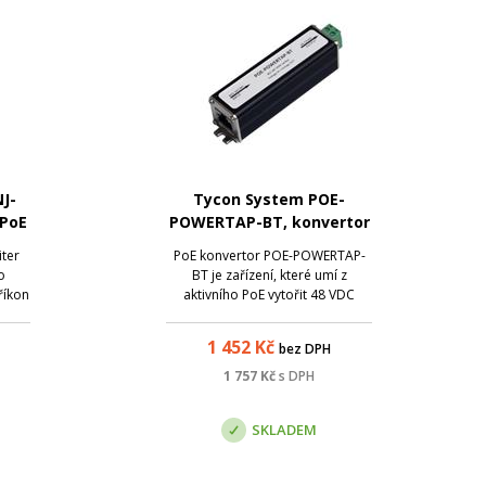
J-
Tycon System POE-
 PoE
POWERTAP-BT, konvertor
802.3af/at/bt na 48 VDC,
iter
PoE konvertor POE-POWERTAP-
90 W
o
BT je zařízení, které umí z
říkon
aktivního PoE vytořit 48 VDC
ch
výstup pomocí dvoupinové
svorkovnice. Maximální výstupní
1 452
Kč
bez DPH
výkon je stanoven na 90 W.
Zařízení je kompatibilní s
1 757
Kč
s DPH
802.3af/at/bt a 2párovým nebo
4párovým pasivním PoE vstup...
SKLADEM