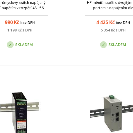
2x25W
průmyslový switch napájený
HP měnič napětí s dvojitým
 napětím v rozpětí 48 - 56
portem s napájením dl
 Switch disponuje 8x 10/100
standardu 802.3af/at. Tj. 
s porty. PoE je řešeno dle
porty podporují napájení 
990
Kč
4 425
Kč
bez DPH
bez DPH
andardu 802.3 af/at. Široký
Vstupní napětí 18 - 36VDC
teplotní rozsah umožňuje
regulováno na 56V/ 0,38A
1 198
Kč
s DPH
5 354
Kč
s DPH
zení i v náročných teplotních
každém portu. Zdroj dispo
podmínkách. V...
dvěma izolovanými vstu..
SKLADEM
SKLADEM