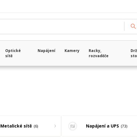
Načítám data...
Optické
Napájení
Kamery
Racky,
Drž
sítě
rozvaděče
sto
Metalické sítě
Napájení a UPS
6
73