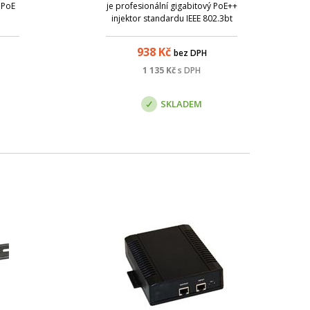
 PoE
je profesionální gigabitový PoE++
e
injektor standardu IEEE 802.3bt
oba
Type 6, navržený pro napájení
PoE.
energeticky náročných síťových
938
Kč
bez DPH
 je
zařízení jako jsou PTZ kamery,
 na
Wi-Fi 7 access pointy, nebo
1 135
Kč
s DPH
nuje
průmyslové switche. Jednotka
.
podporu...
SKLADEM