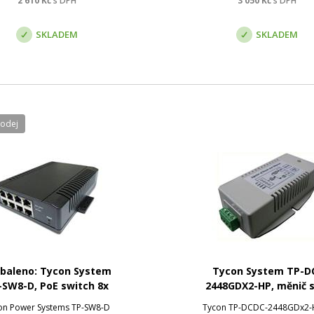
2 610
Kč
s DPH
3 050
Kč
s DPH
ou vybaveny integrovaným
PoE výstup (až 50 W). Adap
jektorem POE pro přived...
zajišťuje spol...
SKLADEM
SKLADEM
rodej
baleno: Tycon System
Tycon System TP-D
-SW8-D, PoE switch 8x
2448GDX2-HP, měnič s
port, 48V, 2A/port
PoE, 24V DC/56V DC
on Power Systems TP-SW8-D
Tycon TP-DCDC-2448GDx2-H