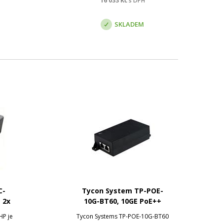
16 033
Kč
s DPH
tér
management switche, což
umožňuje jedním switchem
SKLADEM
napájet různé techno...
C-
Tycon System TP-POE-
 2x
10G-BT60, 10GE PoE++
,
injektor, stíněný, 60W
P je
Tycon Systems TP-POE-10G-BT60