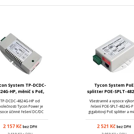
con System TP-DCDC-
Tycon System PoE
24G-HP, měnič s PoE,
splitter POE-SPLT-48
48V DC/24V DC, 35W
P
TP-DCDC-4824G-HP od
Všestranné a vysoce výko
polečnosti Tycon Power je
řešení POE-SPLT-4824G-P 
soce účinné řešení DC/DC
gigabitový PoE splitter a m
niče pro ty, kteří vyžadují
napětí v jednom. Přijímá 
vní napájení přes Ethernet ze
802.3at PoE vstup a poskyt
2 157
Kč
2 521
Kč
bez DPH
bez DPH
roje napětí 48 V DC, jako je
24V DC výstup přes DC sv
eriový systém nebo vozidlo.
(až 20 W) a průchozí 48V 80