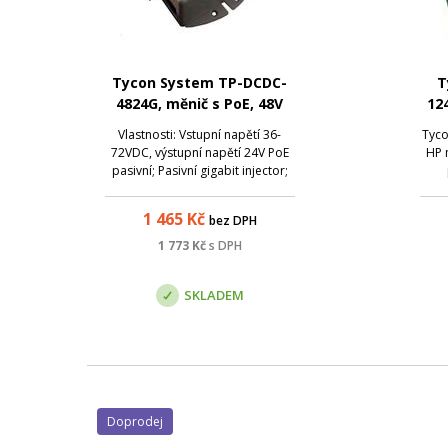
Tycon System TP-DCDC-
T
4824G, měnič s PoE, 48V
12
DC/24V DC, 24W
Vlastnosti: Vstupní napětí 36-
Tyc
72VDC, výstupní napětí 24V PoE
HP 
pasivní; Pasivní gigabit injector;
Zdvojené napájecí vstupy pro
st
připojení 2 napájecích zdrojů
por
1 465
Kč
bez DPH
(redudantní napájení);
Vs
Integrovaný PoE napaječ;
re
1 773
Kč
s DPH
Ochrana proti zkratu, přepětí;
kaž
Vyrobeno v průmysl...
d
SKLADEM
Doprodej