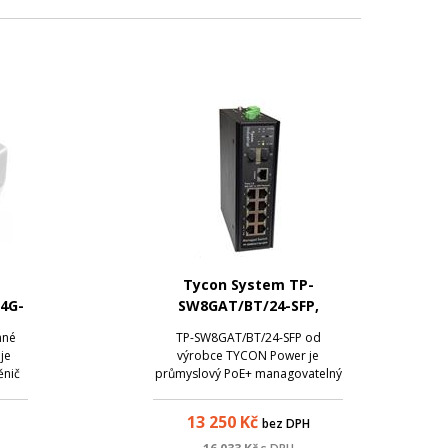
Tycon System TP-
24G-
SW8GAT/BT/24-SFP,
průmyslový PoE+ switch,
nné
TP-SW8GAT/BT/24-SFP od
8x 1G Ethernet, 2x SFP
je
výrobce TYCON Power je
ěnič
průmyslový PoE+ managovatelný
48V
switch s podporou standardů
uje
802.3af/at/bt a navíc i pasivního
13 250
Kč
bez DPH
orky
PoE 24V. Napětí PoE lze
2.3at
jednoduše měnit přes