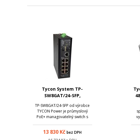
Tycon System TP-
Ty
SW8GAT/24-SFP,
48
průmyslový PoE+ switch,
TP-SW8GAT/24-SFP od výrobce
8x 1G Ethernet, 2x SFP
TYCON Power je průmyslový
s
PoE+ managovatelný switch s
vy
podporou standardů 802.3af/at
mě
a navíc i pasivního PoE 24V.
pasi
13 830
Kč
bez DPH
Napětí PoE lze jednoduše měnit
zd
přes management switche per
bat