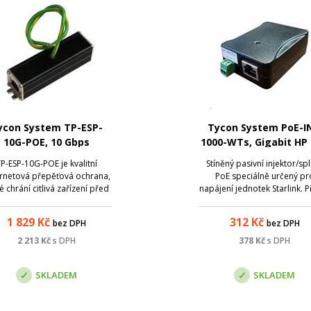
ycon System TP-ESP-
Tycon System PoE-IN
10G-POE, 10 Gbps
1000-WTs, Gigabit HP
hernetová přepěťová
injector/splitter
P-ESP-10G-POE je kvalitní
Stíněný pasivní injektor/spl
ochrana
rnetová přepěťová ochrana,
PoE speciálně určený pr
é chrání citlivá zařízení před
napájení jednotek Starlink. P
pětím a to až do působivých
až 130W, napájení po vše
10 kA a je kompatibilní s
párech.
1 829
Kč
312
Kč
bez DPH
bez DPH
rnetovými sítěmi s rychlostí
b/s . Z hlediska PoE napájení
2 213
Kč
s DPH
378
Kč
s DPH
 kompatibilní se standardy
IEEE80...
SKLADEM
SKLADEM