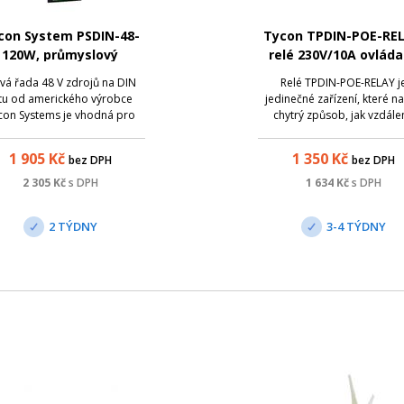
con System PSDIN-48-
Tycon TPDIN-POE-REL
120W, průmyslový
relé 230V/10A ovlád
pájecí zdroj 48V/2,5A,
pomocí PoE
vá řada 48 V zdrojů na DIN
Relé TPDIN-POE-RELAY j
120W
štu od amerického výrobce
jedinečné zařízení, které na
con Systems je vhodná pro
chytrý způsob, jak vzdále
náročnější; aplikace, kde je
spínat proud až 10A pom
žadována vysoká provozní
běžného PoE switche.
1 905
Kč
1 350
Kč
bez DPH
bez DPH
polehlivost a dlouhodobá
lnost za všech provozních;
2 305
Kč
s DPH
1 634
Kč
s DPH
ínek. Vzhledem k vysokému
teplotnímu rozsahu -40
2 TÝDNY
3-4 TÝDNY