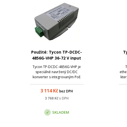
Použité: Tycon TP-DCDC-
T
4856G-VHP 36-72 V input
56V Passive POE Output
Et
Tycon TP-DCDC-4856G-VHP je
T
speciálně navržený DC/DC
ethe
konverter s integrovaným PoE
kter
injectorem pro napájení
pře
mikrovlných jednotek dalších
3 114
Kč
bez DPH
systémů, které vyžadují High
ethe
Power pasivní PoE napájení,
10 G
3 768
Kč
s DPH
např. PTZ bezpečnostní kamery.
je
Zdroj využívá dva napájecí kan...
SKLADEM