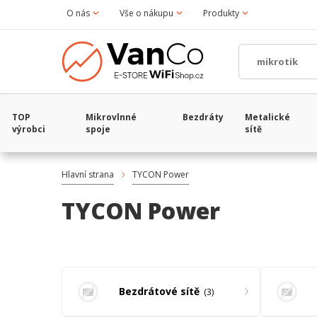
O nás
Vše o nákupu
Produkty
TOP
Mikrovlnné
Bezdráty
Metalické
výrobci
spoje
sítě
Hlavní strana
TYCON Power
TYCON Power
Bezdrátové sítě
3