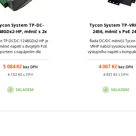
ycon System TP-DC-
Tycon System TP-VR
48GDx2-HP, měnič s 2x
2456, měnič s PoE 2
PoE, 12V DC/56V DC,
DC/56V DC, 70W
on TP-DCDC-1248GDx2-HP je
Řada DC/DC měničů Tycon
2x21W
měnič napětí s dvojitým PoE
VRHP nabízí vysokou konve
portem s napájením dle
výstupního napětí v kompa
andardu 802.3af/at. Tj. oba
kovovém pouzdře. Model 
ty podporují napájení PoE.
VRHP-2456 konvertuje vstu
5 084
Kč
4 067
Kč
bez DPH
bez DPH
tupní napětí 10 - 15VDC je
napětí 18-36 VDC na výstup
gulováno na 56V/ 0,38A na
VDC s maximálním výkon
6 152
Kč
s DPH
4 921
Kč
s DPH
dém portu. Zdroj disponuje
zátěže až 70 W . Měniče m
věma izolovanými vstu...
odnímatelné konektory pr
SKLADEM
SKLADEM