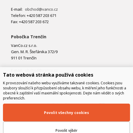
E-mail:
obchod@vanco.cz
Telefon: +420 587 203 671
Fax: +420 587 203 672
Pobočka Trenčín
VanCo.cz s.r.o.
Gen. M. R. Štefánika 372/9
911 01 Trenčín
E-mail:
obchod@vanco.cz
Tato webová stránka používá cookies
Telefon: +421 32 877 74 02
K provozování našeho webu využíváme takzvané cookies. Cookies jsou
soubory sloužící k přizpůsobení obsahu webu, k měření jeho funkčnosti a
obecně k zajištění vaší maximální spokojenosti. Dejte nám vědět o svých
preferencích.
Povolit všechny cookies
Povolit výběr