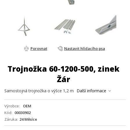
Porovnat
Nastavit hlídacího psa
Trojnožka 60-1200-500, zinek
Žár
Samostojná trojnožka o výšce 1,2 m
Další informace
Výrobce
OEM
Kód
00030902
Záruka
24 Měsíce