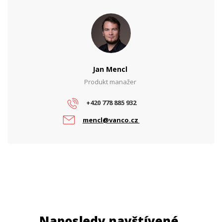
Jan Mencl
Produkt manažer
+420 778 885 932
mencl@vanco.cz
Naposledy navštívené