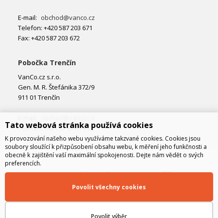
E-mail:
obchod@vanco.cz
Telefon: +420 587 203 671
Fax: +420 587 203 672
Pobočka Trenčín
VanCo.cz s.r.o.
Gen. M. R. Štefánika 372/9
911 01 Trenčín
E-mail:
obchod@vanco.cz
Tato webová stránka používá cookies
Telefon: +421 32 877 74 02
K provozování našeho webu využíváme takzvané cookies. Cookies jsou
soubory sloužící k přizpůsobení obsahu webu, k měření jeho funkčnosti a
obecně k zajištění vaší maximální spokojenosti. Dejte nám vědět o svých
preferencích.
Povolit všechny cookies
Povolit výběr