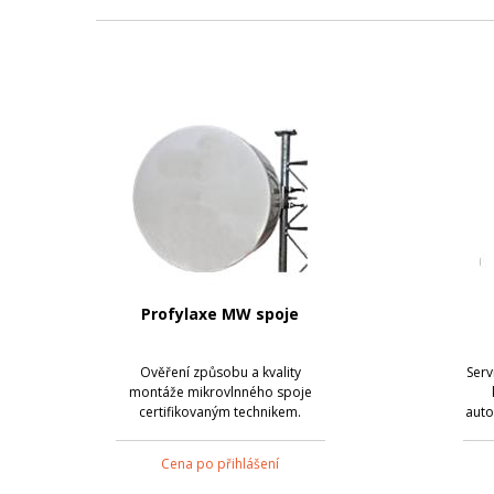
Profylaxe MW spoje
Ověření způsobu a kvality
Serv
montáže mikrovlnného spoje
certifikovaným technikem.
auto
je k
Cena po přihlášení
poso