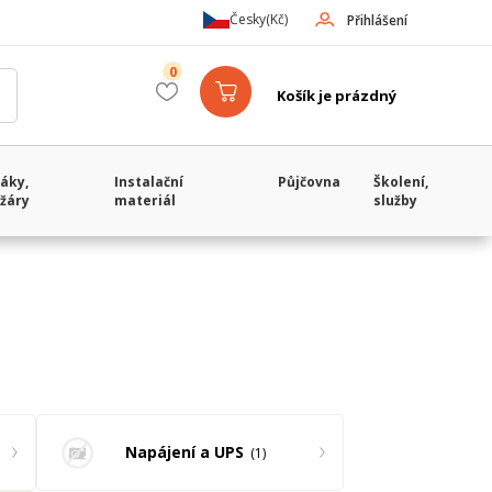
Česky
(Kč)
Přihlášení
0
Košík je prázdný
áky,
Instalační
Půjčovna
Školení,
žáry
materiál
služby
Napájení a UPS
1