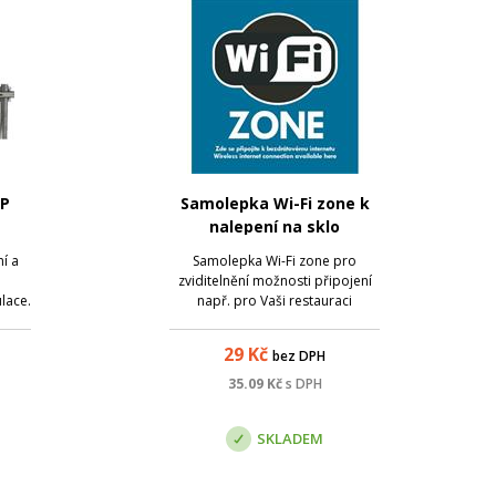
tP
Samolepka Wi-Fi zone k
nalepení na sklo
í a
Samolepka Wi-Fi zone pro
zviditelnění možnosti připojení
lace.
např. pro Vaši restauraci
29
Kč
bez DPH
35.09
Kč
s DPH
SKLADEM