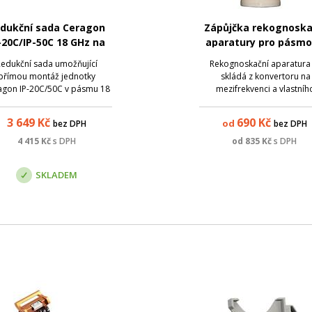
dukční sada Ceragon
Zápůjčka rekognoska
-20C/IP-50C 18 GHz na
aparatury pro pásmo
tény ALCOMA 17 GHz
GHz
edukční sada umožňující
Rekognoskační aparatura
přímou montáž jednotky
skládá z konvertoru na
agon IP-20C/50C v pásmu 18
mezifrekvenci a vlastníh
 na antény ALCOMA 17 GHz
měřícího zařízení (satelitn
 ME/MP/MPS/UNI-A, průměry
měřáku). Je možné měře
3 649
Kč
690
Kč
od
bez DPH
bez DPH
35, 0.65, 0.9m. Pro antény o
výkonu na zvolené frekve
ůměru 1.2m lze redukci též
nebo kontinuální scan spek
4 415
Kč
s DPH
od
835
Kč
s DPH
užít s drobnými úpravami
Jednoduché a funkční řešen
ény - kontaktujte prosím p...
scan pásma 10 GHz nebo 
SKLADEM
sm...