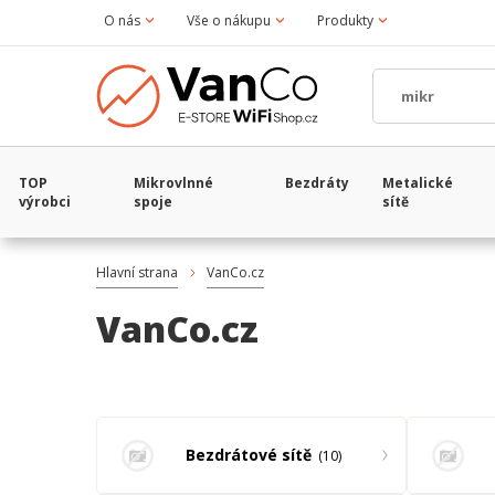
O nás
Vše o nákupu
Produkty
TOP
Mikrovlnné
Bezdráty
Metalické
výrobci
spoje
sítě
Hlavní strana
VanCo.cz
VanCo.cz
Bezdrátové sítě
10