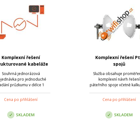
Komplexní řešení
Komplexní řešení P
rukturované kabeláže
spojů
Souhrná jednorázová
Služba obsahuje proměřen
jednávka pro jednoduché
komplexní návrh řešení
adání průzkumu v délce 1
páteřního spoje včetně kalku
hodiny včetně návrhu.
Cena za jednu lokalitu.
Cena po přihlášení
Cena po přihlášení
SKLADEM
SKLADEM