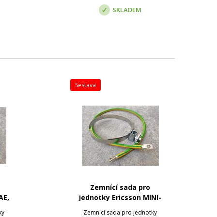
SKLADEM
sestava
Zemnící sada pro
AE,
jednotky Ericsson MINI-
LINK 6366+6363
ky
Zemnící sada pro jednotky