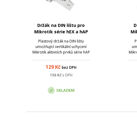
Držák na DIN lištu pro
D
Mikrotik série hEX a hAP
Mi
(porty dopředu), v2
Plastový držák na DIN lištu
P
umožňující vertikální uchycení
umo
Mikrotik aktivních prvků série hAP
Mikr
a hEX na DIN lištu, toto provedení
a hEX
umožňuje montáž porty
129
Kč
bez DPH
směrujícími kolmo dopředu.
smě
Aktualizovaná verze s pevnějšími
156
Kč
s DPH
body pro uchycení zařízení -
neláme se. N...
SKLADEM