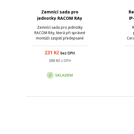
Zemnící sada pro
Re
jednotky RACOM RAy
IP
an
Zemnící sada pro jednotky
R
RACOM RAy, která při správné
montáži zasjistí předepsané
Cer
zemnění dle podmínek výrobce.
GHz
Sada je tvořena: - Zemnící vodič
typu
231
Kč
bez DPH
16 mm2 / 1m, zakončeno
0.
kabelovými oky M8; - Zemnící
pr
280
Kč
s DPH
svorka ZSA 16; - Zemnící pásek
po
0,5m
ant
SKLADEM