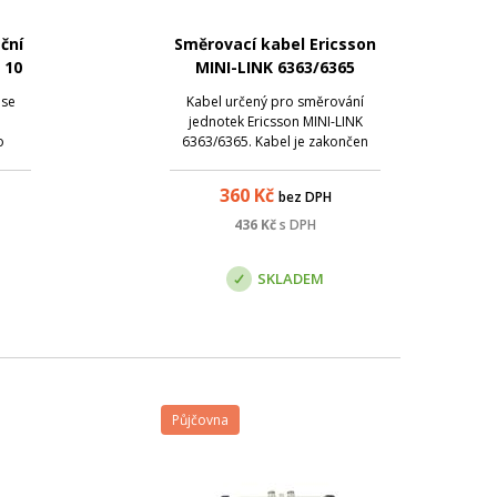
ční
Směrovací kabel Ericsson
 10
MINI-LINK 6363/6365
 se
Kabel určený pro směrování
jednotek Ericsson MINI-LINK
o
6363/6365. Kabel je zakončen
ího
banánky pro přímé připojení do
ní
běžného multimetru.
360
Kč
bez DPH
nci
tra.
436
Kč
s DPH
í pro
pro
SKLADEM
Půjčovna