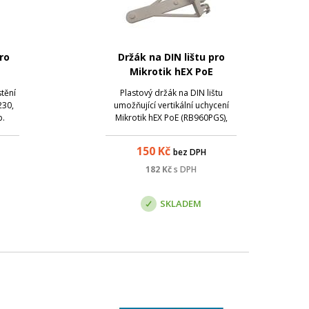
ro
Držák na DIN lištu pro
Mikrotik hEX PoE
P
(RB960PGS)
tění
Plastový držák na DIN lištu
230,
umožňující vertikální uchycení
p.
Mikrotik hEX PoE (RB960PGS),
RB260GS, RB260GSP, CRS106-1C-
5S.
150
Kč
bez DPH
182
Kč
s DPH
SKLADEM