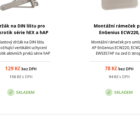
ržák na DIN lištu pro
Montážní rámeček p
krotik série hEX a hAP
EnGenius ECW220,
(porty dolů)
ECW230, EWS357A
lastový držák na DIN lištu
Montážní rámeček pro umís
žňující vertikální uchycení
AP EnGenius ECW220, ECW
otik aktivních prvků série hAP
EWS357AP na zeď či stro
 na DIN lištu, toto provedení
Materiál PLA.
umožňuje montáž porty
129
Kč
78
Kč
bez DPH
bez DPH
rujícími kolmo dolů/nahoru.
156
Kč
s DPH
94
Kč
s DPH
SKLADEM
SKLADEM