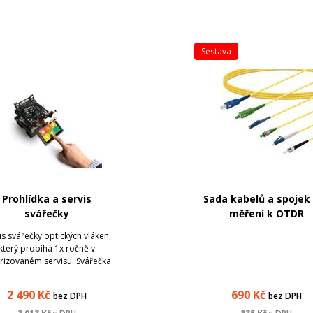
sestava
Prohlídka a servis
Sada kabelů a spojek
svářečky
měření k OTDR
is svářečky optických vláken,
který probíhá 1x ročně v
rizovaném servisu. Svářečka
ompletně vyčištěna, seřízena
a znovu kalibrována, je
2 490
Kč
690
Kč
bez DPH
bez DPH
uzen stav elektrod, baterie
a celkový stav zařízení. Je