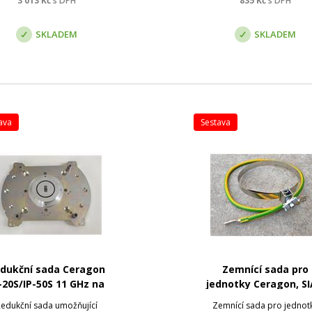
3 013
Kč
s DPH
835
Kč
s DPH
edena i kontrola FW zařízení
- dojde k j...
SKLADEM
SKLADEM
tava
sestava
dukční sada Ceragon
Zemnící sada pro
-20S/IP-50S 11 GHz na
jednotky Ceragon, SI
ntény ALCOMA 10/11
Exalt
edukční sada umožňující
Zemnící sada pro jednot