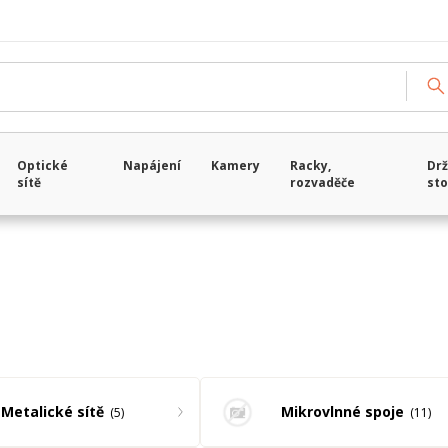
Načítám data...
Optické
Napájení
Kamery
Racky,
Drž
sítě
rozvaděče
sto
Metalické sítě
Mikrovlnné spoje
5
11