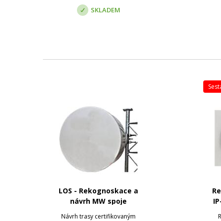
prov
SKLADEM
ses
LOS - Rekognoskace a
Re
návrh MW spoje
IP
a
Návrh trasy certifikovaným
R