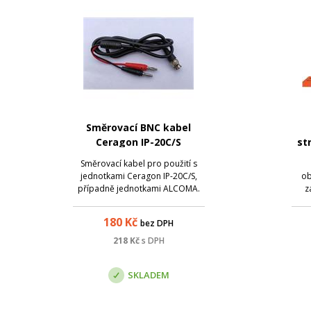
Směrovací BNC kabel
Ceragon IP-20C/S
st
Směrovací kabel pro použití s
jednotkami Ceragon IP-20C/S,
ob
případně jednotkami ALCOMA.
z
Zakončeno BNC konektorem na
jedné straně, banánky na straně
180
Kč
bez DPH
druhé. Délka 1m.
218
Kč
s DPH
SKLADEM