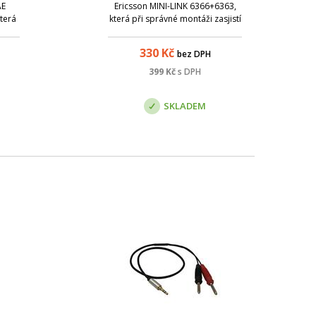
AE
Ericsson MINI-LINK 6366+6363,
která
která při správné montáži zasjistí
tí
předepsané zemnění dle
e
podmínek výrobce. Sada je
330
Kč
bez DPH
je
tvořena: - 2x zemnící vodič 16
6 mm2
mm2 / (1m + 0,65m), zakončeno
399
Kč
s DPH
i oky
kabelovými oky M8; - Zemnící
.
svorka ZSA 16; - Zemní...
SKLADEM