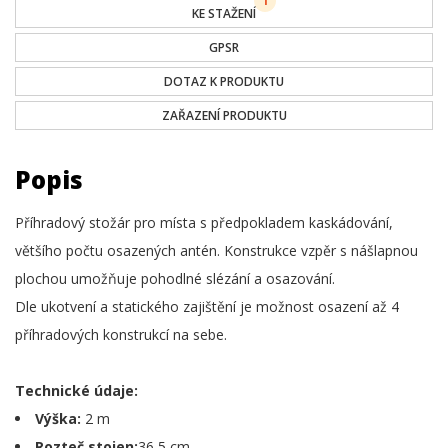
1
KE STAŽENÍ
GPSR
DOTAZ K PRODUKTU
ZAŘAZENÍ PRODUKTU
Popis
Příhradový stožár pro místa s předpokladem kaskádování,
většího počtu osazených antén. Konstrukce vzpěr s nášlapnou
plochou umožňuje pohodlné slézání a osazování.
Dle ukotvení a statického zajištění je možnost osazení až 4
příhradových konstrukcí na sebe.
Technické údaje:
Výška:
2 m
Rozteč stojen:
36,5 cm