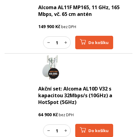
Alcoma AL11F MP165, 11 GHz, 165
Mbps, vč. 65 cm antén
149 900
Kč
bez DPH
Do košíku
Akční set: Alcoma AL10D V32 s
kapacitou 32Mbps/s (10GHz) a
HotSpot (5GHz)
64 900
Kč
bez DPH
Do košíku