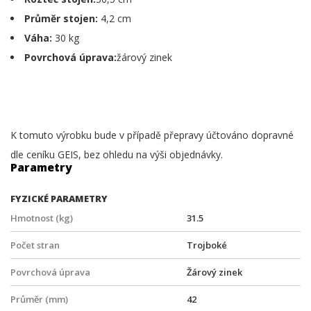
Průměr stojen:
4,2 cm
Váha:
30 kg
Povrchová úprava:
žárový zinek
K tomuto výrobku bude v případě přepravy účtováno dopravné
dle ceníku GEIS, bez ohledu na výši objednávky.
Parametry
FYZICKÉ PARAMETRY
Hmotnost (kg)
31.5
Počet stran
Trojboké
Povrchová úprava
Žárový zinek
Průměr (mm)
42