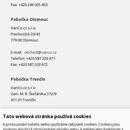
Fax: +420 246 035 450
Pobočka Olomouc
VanCo.cz s.r.o.
Pavlovická 20/43
779 00 Olomouc
E-mail:
obchod@vanco.cz
Telefon: +420 587 203 671
Fax: +420 587 203 672
Pobočka Trenčín
VanCo.cz s.r.o.
Gen. M. R. Štefánika 372/9
911 01 Trenčín
E-mail:
obchod@vanco.cz
Tato webová stránka používá cookies
Telefon: +421 32 877 74 02
K provozování našeho webu využíváme takzvané cookies. Cookies jsou
soubory sloužící k přizpůsobení obsahu webu, k měření jeho funkčnosti a