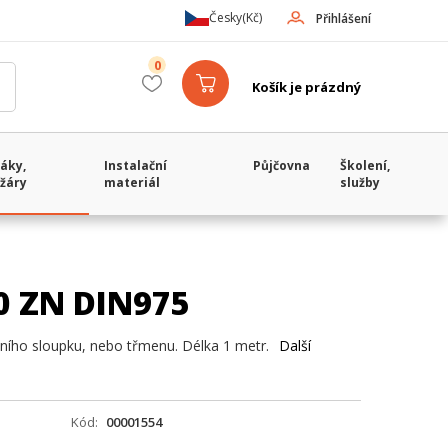
Česky
(Kč)
Přihlášení
0
Košík je prázdný
áky,
Instalační
Půjčovna
Školení,
žáry
materiál
služby
10 ZN DIN975
čního sloupku, nebo třmenu. Délka 1 metr.
Další
Kód
00001554