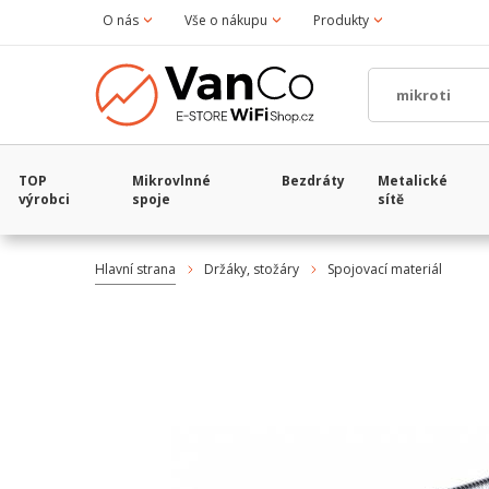
O nás
Vše o nákupu
Produkty
TOP
Mikrovlnné
Bezdráty
Metalické
výrobci
spoje
sítě
Hlavní strana
Držáky, stožáry
Spojovací materiál