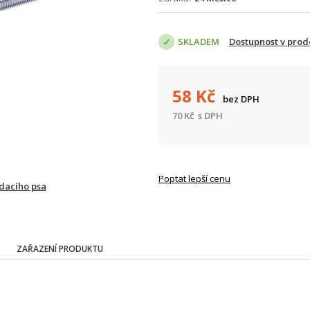
SKLADEM
Dostupnost v prod
58
Kč
bez DPH
70
Kč
s DPH
Poptat lepší cenu
ídacího psa
ZAŘAZENÍ PRODUKTU