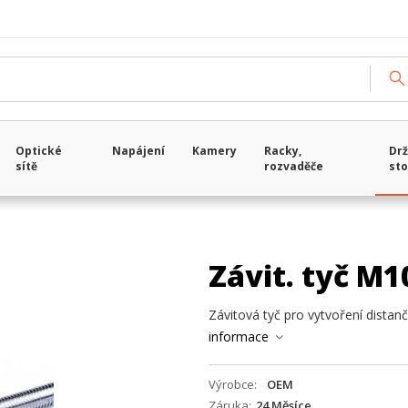
Optické
Napájení
Kamery
Racky,
Drž
sítě
rozvaděče
sto
Závit. tyč M
Závitová tyč pro vytvoření distan
informace
Výrobce
OEM
Záruka
24 Měsíce