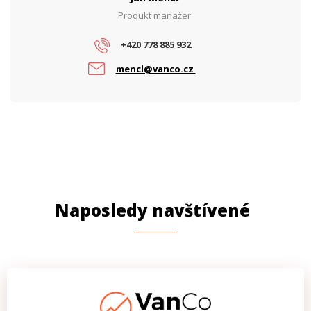
Produkt manažer
+420 778 885 932
mencl@vanco.cz
Naposledy navštívené