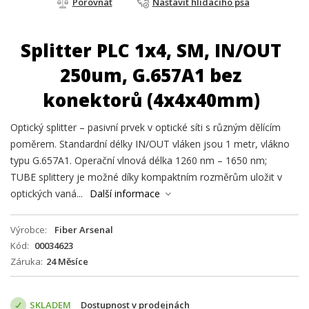
Porovnat
Nastavit hlídacího psa
Splitter PLC 1x4, SM, IN/OUT
250um, G.657A1 bez
konektorů (4x4x40mm)
Optický splitter – pasivní prvek v optické síti s různým dělícím
poměrem. Standardní délky IN/OUT vláken jsou 1 metr, vlákno
typu G.657A1. Operační vlnová délka 1260 nm – 1650 nm;
TUBE splittery je možné díky kompaktním rozměrům uložit v
optických vaná...
Další informace
Výrobce
Fiber Arsenal
Kód
00034623
Záruka
24 Měsíce
SKLADEM
Dostupnost v prodejnách