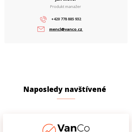
Produkt manažer
+420 778 885 932
mencl@vanco.cz
Naposledy navštívené