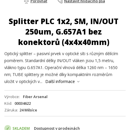
Porovnat
Nastavit hlídacího psa
Splitter PLC 1x2, SM, IN/OUT
250um, G.657A1 bez
konektorů (4x4x40mm)
Optický splitter – pasivní prvek v optické síti s různým dělícím
poměrem. Standardní délky IN/OUT vláken jsou 1,5 metru,
vlákno typu G.657A1. Operační vlnová délka 1260 nm – 1650
nm; TUBE splittery je možné díky kompaktním rozměrům
uložit v optických v...
Další informace
Výrobce
Fiber Arsenal
Kód
00034622
Záruka
24 Měsíce
SKLADEM
Dostupnost v prodejnách