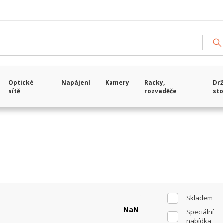
Načítám data...
Optické
Napájení
Kamery
Racky,
Drž
sítě
rozvaděče
sto
Skladem
Speciální
nabídka