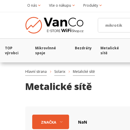
O nás
Vše o nákupu
Produkty
TOP
Mikrovlnné
Bezdráty
Metalické
výrobci
spoje
sítě
Hlavní strana
Solarix
Metalické sítě
Metalické sítě
ZNAČKA