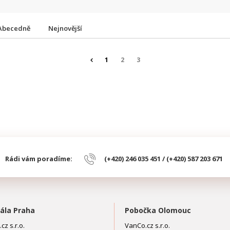
Abecedně
Nejnovější
1
2
3
Rádi vám poradíme:
(+420) 246 035 451 / (+420) 587 203 671
ála Praha
Pobočka Olomouc
cz s.r.o.
VanCo.cz s.r.o.