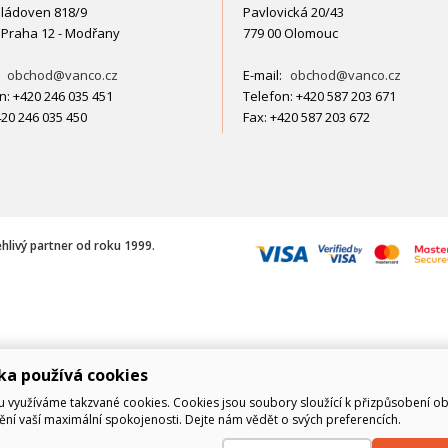
ládoven 818/9
Pavlovická 20/43
 Praha 12 - Modřany
779 00 Olomouc
:
obchod@vanco.cz
E-mail:
obchod@vanco.cz
n: +420 246 035 451
Telefon: +420 587 203 671
420 246 035 450
Fax: +420 587 203 672
ehlivý partner od roku 1999.
ka používá cookies
využíváme takzvané cookies. Cookies jsou soubory sloužící k přizpůsobení o
tění vaší maximální spokojenosti. Dejte nám vědět o svých preferencích.