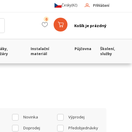
Česky
(Kč)
Přihlášení
0
Košík je prázdný
áky,
Instalační
Půjčovna
Školení,
žáry
materiál
služby
Novinka
Výprodej
Doprodej
Předobjednávky