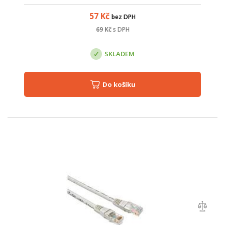
výroby je u těchto patch kabelů přizpůsoben zvýšeným
požadavkům na pře...
57
Kč
bez DPH
69
Kč
s DPH
SKLADEM
Do košíku