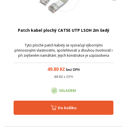
Patch kabel plochý CAT5E UTP LSOH 2m šedý
Tyto ploché patch kabely se vyznačují výbornými
přenosovými vlastnostmi, spolehlivostí a dlouhou životností i
při zvýšeném namáhání. Jejich konstrukce je uzpůsobena
tomu, aby ve svazku zabíraly v rozvaděči co nejméně místa -
tj. kabel typu licna, který...
49.80
Kč
bez DPH
60
Kč
s DPH
SKLADEM
Do košíku