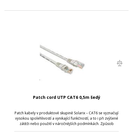
Patch cord UTP CAT6 0,5m šedý
Patch kabely v produktové skupině Solarix – CAT6 se vyznačují
vysokou spolehlivostí a vynikající funkčností, a to i při zvýšené
zátěži nebo použití v náročnějších podmínkách. Způsob
výroby je u těchto patch kabelů přizpůsoben zvýšeným