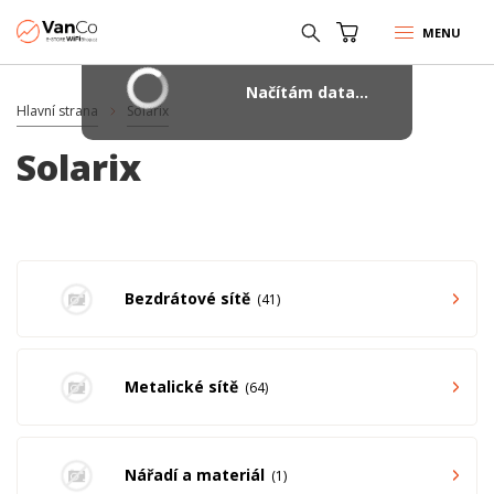
MENU
Načítám data...
Hlavní strana
Solarix
Solarix
Bezdrátové sítě
41
Metalické sítě
64
Nářadí a materiál
1