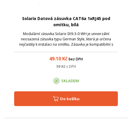
Solarix Datová zásuvka CAT6a 1xRJ45 pod
omítku, bílá
Modulární zásuvka Solarix SX9-3-0-WH je univerzální
neosazená zásuvka typu German Style, která je určena
nejčastěji k instalaci na omítku. Zásuvka je kompatibilní s
většinou keystonů Solarix, které mají svorkovnici otočenu do
zadu. Barva zásuvky je bíl...
49.10
Kč
bez DPH
59
Kč
s DPH
SKLADEM
Do košíku