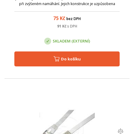
při zvýšeném namáhání. Jejich konstrukce je uzpůsobena
tomu, aby ve svazku zabíraly v rozvaděči co nejméně místa -
tj. kabel typu licna, který...
75
Kč
bez DPH
91
Kč
s DPH
SKLADEM (EXTERNÍ)
Do košíku