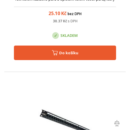
je určen pro velmi náročné použití.
25.10
Kč
bez DPH
30.37
Kč
s DPH
SKLADEM
Do košíku