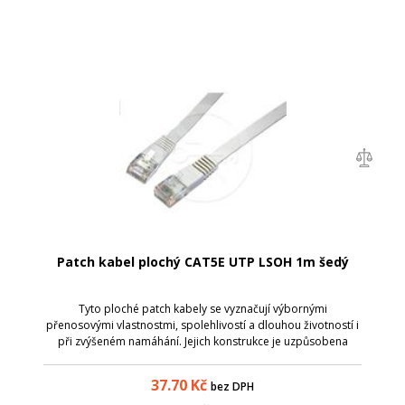
Patch kabel plochý CAT5E UTP LSOH 1m šedý
Tyto ploché patch kabely se vyznačují výbornými
přenosovými vlastnostmi, spolehlivostí a dlouhou životností i
při zvýšeném namáhání. Jejich konstrukce je uzpůsobena
tomu, aby ve svazku zabíraly v rozvaděči co nejméně místa -
tj. kabel typu licna, který...
37.70
Kč
bez DPH