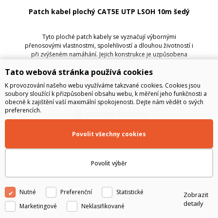
Patch kabel plochý CAT5E UTP LSOH 10m šedý
Tyto ploché patch kabely se vyznačují výbornými
přenosovými vlastnostmi, spolehlivostí a dlouhou životností i
při zvýšeném namáhání. Jejich konstrukce je uzpůsobena
tomu, aby ve svazku zabíraly v rozvaděči co nejméně místa -
Tato webová stránka používá cookies
tj. kabel typu licna, který...
209
Kč
bez DPH
K provozování našeho webu využíváme takzvané cookies. Cookies jsou
253
Kč
s DPH
soubory sloužící k přizpůsobení obsahu webu, k měření jeho funkčnosti a
obecně k zajištění vaší maximální spokojenosti. Dejte nám vědět o svých
preferencích.
SKLADEM (EXTERNÍ)
Povolit všechny cookies
Do košíku
Povolit výběr
Nutné
Preferenční
Statistické
Zobrazit
detaily
Marketingové
Neklasifikované