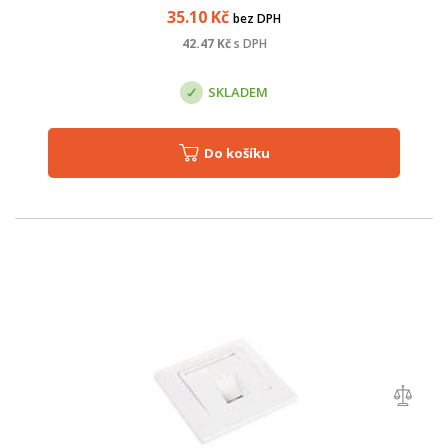
požadavkům na pře...
35.10
Kč
bez DPH
42.47
Kč
s DPH
SKLADEM
Do košíku