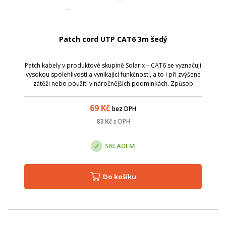
Patch cord UTP CAT6 3m šedý
Patch kabely v produktové skupině Solarix – CAT6 se vyznačují
vysokou spolehlivostí a vynikající funkčností, a to i při zvýšené
zátěži nebo použití v náročnějších podmínkách. Způsob
výroby je u těchto patch kabelů přizpůsoben zvýšeným
požadavkům na pře...
69
Kč
bez DPH
83
Kč
s DPH
SKLADEM
Do košíku