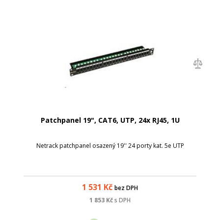
Patchpanel 19", CAT6, UTP, 24x RJ45, 1U
Netrack patchpanel osazený 19'' 24 porty kat. 5e UTP
1 531
Kč
bez DPH
1 853
Kč
s DPH