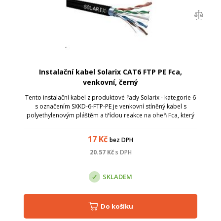
Instalační kabel Solarix CAT6 FTP PE Fca,
venkovní, černý
Tento instalační kabel z produktové řady Solarix - kategorie 6
s označením SXKD-6-FTP-PE je venkovní stíněný kabel s
polyethylenovým pláštěm a třídou reakce na oheň Fca, který
je určený pro náročnější instalace, kde běžný datový kabel s
PVC nebo LSOH p...
17
Kč
bez DPH
20.57
Kč
s DPH
SKLADEM
Do košíku