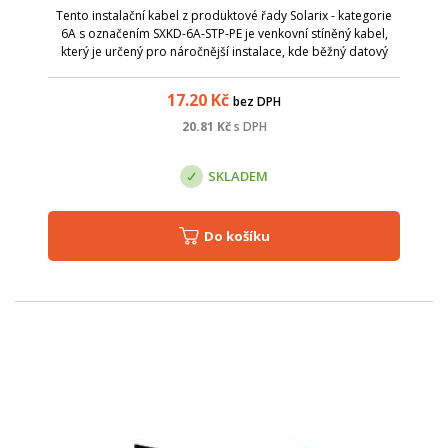
Tento instalační kabel z produktové řady Solarix - kategorie
6A s označením SXKD-6A-STP-PE je venkovní stíněný kabel,
který je určený pro náročnější instalace, kde běžný datový
kabel s PVC nebo LSOH pláštěm neposkytuje dostatečnou
ochranu proti vlivům ...
17.20
Kč
bez DPH
20.81
Kč
s DPH
SKLADEM
Do košíku