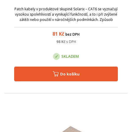
Patch kabely v produktové skupině Solarix – CAT6 se vyznačují
vysokou spolehlivostí a vynikající funkčností, a to i při zvýšené
zátěži nebo použití v náročnějších podmínkách. Způsob
výroby je u těchto patch kabelů přizpůsoben zvýšeným
požadavkům na pře...
81
Kč
bez DPH
98
Kč
s DPH
SKLADEM
Do košíku