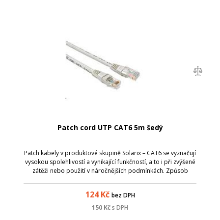
Patch cord UTP CAT6 5m šedý
Patch kabely v produktové skupině Solarix – CAT6 se vyznačují
vysokou spolehlivostí a vynikající funkčností, a to i při zvýšené
zátěži nebo použití v náročnějších podmínkách. Způsob
výroby je u těchto patch kabelů přizpůsoben zvýšeným
požadavkům na pře...
124
Kč
bez DPH
150
Kč
s DPH