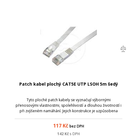
Patch kabel plochý CAT5E UTP LSOH 5m šedý
Tyto ploché patch kabely se vyznačují výbornými
přenosovými vlastnostmi, spolehlivostí a dlouhou životností i
při zvýšeném namáhání. Jejich konstrukce je uzpůsobena
tomu, aby ve svazku zabíraly v rozvaděči co nejméně místa -
tj. kabel typu licna, který...
117
Kč
bez DPH
142
Kč
s DPH