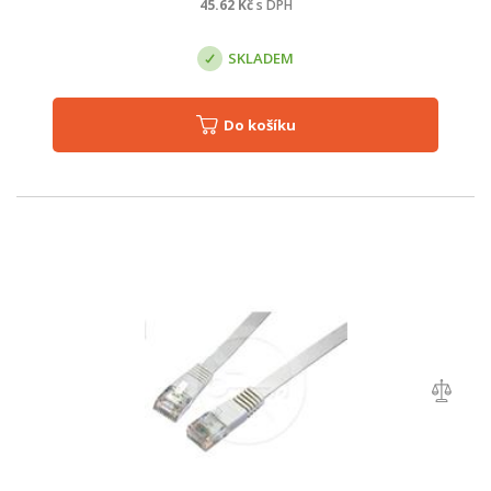
45.62
Kč
s DPH
SKLADEM
Do košíku