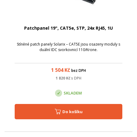
Patchpanel 19", CAT5e, STP, 24x RJ45, 1U
Stíněné patch panely Solarix – CAT5E jsou osazeny moduly s
duální IDC svorkovnicí 110/Krone.
1 504
Kč
bez DPH
1 820
Kč
s DPH
SKLADEM
Do košíku