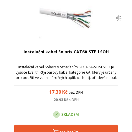
Instalační kabel Solarix CAT6A STP LSOH
Instalační kabel Solarix s označením SXKD-6A-STP-LSOH je
vysoce kvalitní čtyřpárový kabel kategorie 6A, který je určený
pro použití ve velmi náročných aplikacích – tj. především pak
pro provoz vysokorychlostního protokolu 10GBaseT. Tento
kabel bez prob...
17.30
Kč
bez DPH
20.93
Kč
s DPH
SKLADEM