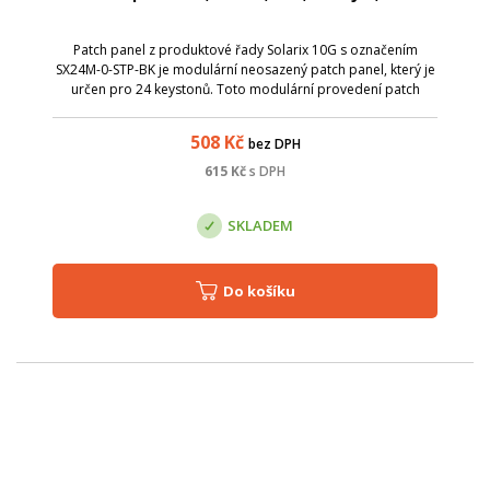
Patch panel z produktové řady Solarix 10G s označením
SX24M-0-STP-BK je modulární neosazený patch panel, který je
určen pro 24 keystonů. Toto modulární provedení patch
panelu umožňuje pohodlnou instalaci keystonů a díky
vyvazovací liště, která je součá...
508
Kč
bez DPH
615
Kč
s DPH
SKLADEM
Do košíku