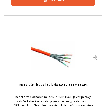
Do košíku
Instalační kabel Solarix CAT7 SSTP LSOH.
Kabel drát s označením SXKD-7-SSTP-LSOH je čtyřpárový
instalační kabel CAT7 s dvojitým stíněním (tj. s aluminiovou
fólií kolem každého páru a opletem kolem všech párů), který