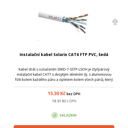
Instalační kabel Solarix CAT6 FTP PVC, šedá
Kabel drát s označením SXKD-7-SSTP-LSOH je čtyřpárový
instalační kabel CAT7 s dvojitým stíněním (tj. s aluminiovou
fólií kolem každého páru a opletem kolem všech párů), který
je určen pro velmi náročné použití.
15.30
Kč
bez DPH
18.51
Kč
s DPH
SKLADEM