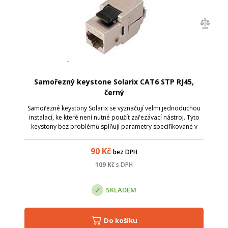
Samořezný keystone Solarix CAT6 STP RJ45,
černý
Samořezné keystony Solarix se vyznačují velmi jednoduchou
instalací, ke které není nutné použít zařezávací nástroj. Tyto
keystony bez problémů splňují parametry specifikované v
mezinárodních standardech strukturované kabeláže ANSI/TIA
568, ISO/IEC 1180...
90
Kč
bez DPH
109
Kč
s DPH
SKLADEM
Do košíku