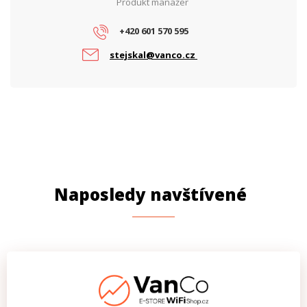
Produkt manažer
+420 601 570 595
stejskal@vanco.cz
Naposledy navštívené