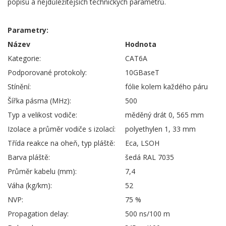
popisu a nejdůležitějších technických parametrů.
Parametry:
Název
Hodnota
Kategorie:
CAT6A
Podporované protokoly:
10GBaseT
Stínění:
fólie kolem každého páru
Šířka pásma (MHz):
500
Typ a velikost vodiče:
měděný drát 0, 565 mm
Izolace a průměr vodiče s izolací:
polyethylen 1, 33 mm
Třída reakce na oheň, typ pláště:
Eca, LSOH
Barva pláště:
šedá RAL 7035
Průměr kabelu (mm):
7,4
Váha (kg/km):
52
NVP:
75 %
Propagation delay:
500 ns/100 m