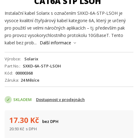
CAT6A STP LSOH
Instalační kabel Solarix s označením SXKD-6A-STP-LSOH je
vysoce kvalitní čtyřpárový kabel kategorie 6A, který je určený
pro použití ve velmi náročných aplikacích – tj. především pak
pro provoz vysokorychlostního protokolu 10GBaseT. Tento
kabel bez prob...
Další informace
Výrobce
Solarix
Part No.
SXKD-6A-STP-LSOH
Kód
00000368
Záruka
24 Měsíce
SKLADEM
Dostupnost v prodejnách
17.30
Kč
bez DPH
20.93
Kč
s DPH