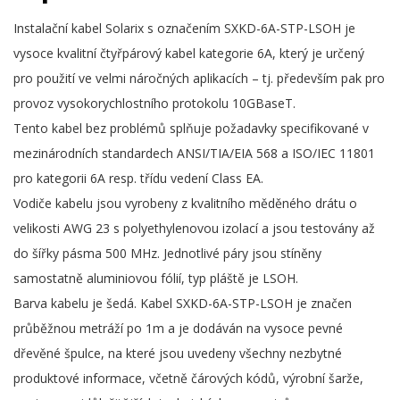
Instalační kabel Solarix s označením SXKD-6A-STP-LSOH je
vysoce kvalitní čtyřpárový kabel kategorie 6A, který je určený
pro použití ve velmi náročných aplikacích – tj. především pak pro
provoz vysokorychlostního protokolu 10GBaseT.
Tento kabel bez problémů splňuje požadavky specifikované v
mezinárodních standardech ANSI/TIA/EIA 568 a ISO/IEC 11801
pro kategorii 6A resp. třídu vedení Class EA.
Vodiče kabelu jsou vyrobeny z kvalitního měděného drátu o
velikosti AWG 23 s polyethylenovou izolací a jsou testovány až
do šířky pásma 500 MHz. Jednotlivé páry jsou stíněny
samostatně aluminiovou fólií, typ pláště je LSOH.
Barva kabelu je šedá. Kabel SXKD-6A-STP-LSOH je značen
průběžnou metráží po 1m a je dodáván na vysoce pevné
dřevěné špulce, na které jsou uvedeny všechny nezbytné
produktové informace, včetně čárových kódů, výrobní šarže,