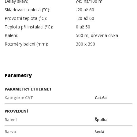
Delay skew:
?45 ns/100 m
Skladovací teplota (°C):
-20 až 60
Provozní teplota (°C):
-20 až 60
Teplota při instalaci (°C):
0 až 50
Balení:
500 m, dřevěná cívka
Rozměry balení (mm):
380 x 390
Parametry
PARAMETRY ETHERNET
Kategorie CAT
Cat.6a
PROVEDENÍ
Balení
Špulka
Barva
šedá