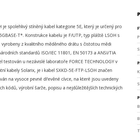
e spolehlivý stíněný kabel kategorie 5E, který je určený pro
F
5GBASE-T*. Konstrukce kabelu je F/UTP, typ pláště LSOH s
P
u vyrobeny z kvalitního měděného drátu s čistotou mědi
S
národních standardů ISO/IEC 11801, EN 50173 a ANSI/TIA
kabel testován u nezávislé laboratoře FORCE TECHNOLOGY v
P
tní kabely Solarix, je i kabel SXKD-5E-FTP-LSOH značen
K
ván na vysoce pevné dřevěné cívce, na které jsou uvedeny
S
 kódů, výrobní šarže, popisu a nejdůležitějších technických
P
B
B
T