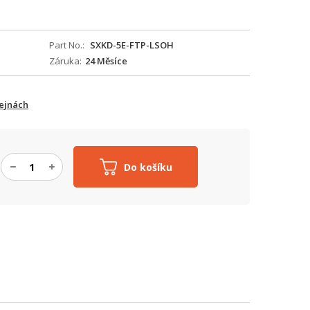
Part No.
SXKD-5E-FTP-LSOH
Záruka
24 Měsíce
ejnách
Do košíku