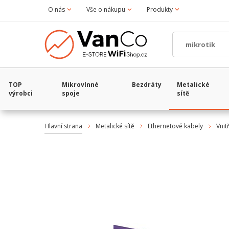
O nás
Vše o nákupu
Produkty
TOP
Mikrovlnné
Bezdráty
Metalické
výrobci
spoje
sítě
Hlavní strana
Metalické sítě
Ethernetové kabely
Vnit