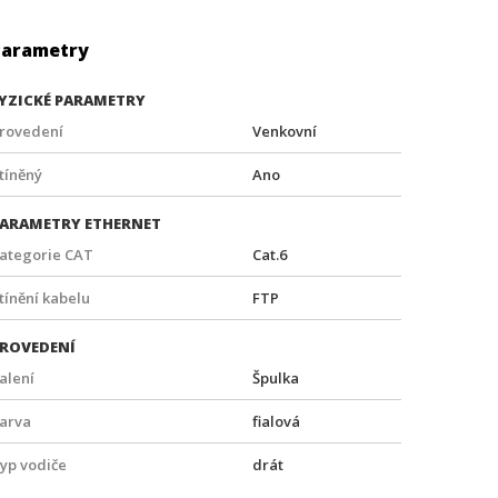
Parametry
YZICKÉ PARAMETRY
rovedení
Venkovní
tíněný
Ano
ARAMETRY ETHERNET
ategorie CAT
Cat.6
tínění kabelu
FTP
ROVEDENÍ
alení
Špulka
arva
fialová
yp vodiče
drát