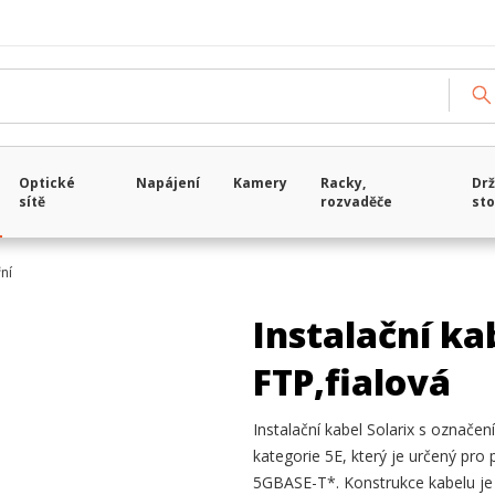
Optické
Napájení
Kamery
Racky,
Drž
sítě
rozvaděče
sto
řní
Instalační ka
FTP,fialová
Instalační kabel Solarix s označe
kategorie 5E, který je určený pr
5GBASE-T*. Konstrukce kabelu je 