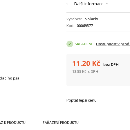
s...
Další informace
Výrobce
Solarix
Kód
00069577
SKLADEM
Dostupnost v prod
11.20
Kč
bez DPH
13.55
Kč
s DPH
ídacího psa
Poptat lepší cenu
Z K PRODUKTU
ZAŘAZENÍ PRODUKTU