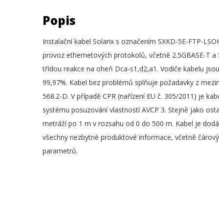
Popis
Instalační kabel Solarix s označením SXKD-5E-FTP-LSOH j
provoz ethernetových protokolů, včetně 2.5GBASE-T a 
třídou reakce na oheň Dca-s1,d2,a1. Vodiče kabelu jso
99,97%. Kabel bez problémů splňuje požadavky z mezi
568.2-D. V případě CPR (nařízení EU č. 305/2011) je 
systému posuzování vlastností AVCP 3. Stejně jako osta
metráží po 1 m v rozsahu od 0 do 500 m. Kabel je dodá
všechny nezbytné produktové informace, včetně čárových
parametrů.