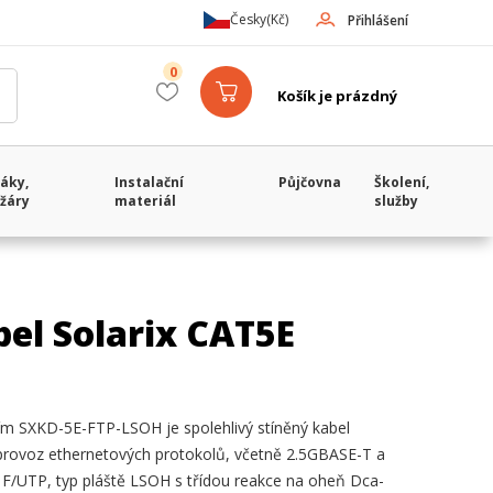
Česky
(Kč)
Přihlášení
0
Košík je prázdný
áky,
Instalační
Půjčovna
Školení,
žáry
materiál
služby
bel Solarix CAT5E
ním SXKD-5E-FTP-LSOH je spolehlivý stíněný kabel
o provoz ethernetových protokolů, včetně 2.5GBASE-T a
F/UTP, typ pláště LSOH s třídou reakce na oheň Dca-