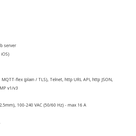
b server
 iOS)
QTT-flex (plain / TLS), Telnet, http URL API, http JSON,
NMP v1/v3
(2.5mm), 100-240 VAC (50/60 Hz) - max 16 A
A