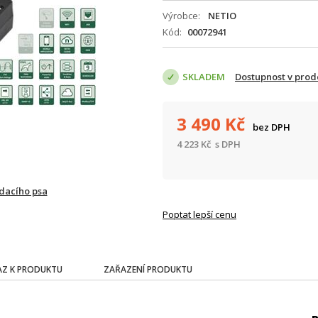
Výrobce
NETIO
Kód
00072941
SKLADEM
Dostupnost v prod
3 490
Kč
bez DPH
4 223
Kč
s DPH
ídacího psa
Poptat lepší cenu
Z K PRODUKTU
ZAŘAZENÍ PRODUKTU