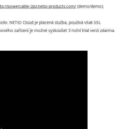
ttp://powercable-2pz.netio-products.com/
(demo/demo).
oliv. NETIO Cloud je placená služba, používá však SSL
ového zařízení je možné vyzkoušet 3 roční trial verzi zdarma.