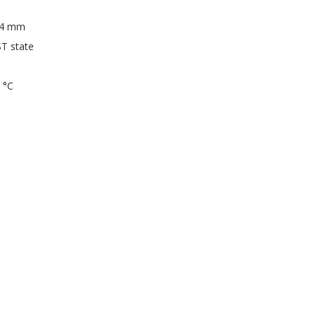
04 mm
ST state
 °C