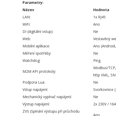
Parametry:
Název
Hodnota
LAN:
1x RJ45
WiFi:
Ano
DI (digitální vstup):
Ne
Web:
Vestavěný we
Mobilní aplikace:
Ano (Android,
Měření spotřeby:
Ne
Watchdog:
Ping
Modbus/TCP, M
M2M API protokoly:
http XML, S
Podpora Lua:
Ne
Vstup napájení:
Svorkovnice 
Mechanický vypínač napájení:
Ne
Výstup napájení:
2x 230V / 16
ZVS (Spínání výstupu při průchodu
Ano