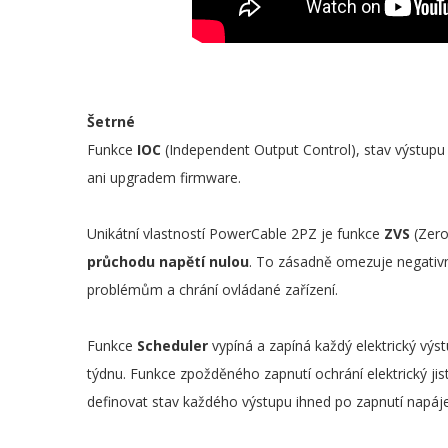
Šetrné
Funkce
IOC
(Independent Output Control), stav výstupu 
ani upgradem firmware.
Unikátní vlastností PowerCable 2PZ je funkce
ZVS
(Zero
průchodu napětí nulou
. To zásadně omezuje negativní
problémům a chrání ovládané zařízení.
Funkce
Scheduler
vypíná a zapíná každý elektrický vý
týdnu. Funkce zpožděného zapnutí ochrání elektrický ji
definovat stav každého výstupu ihned po zapnutí napájen