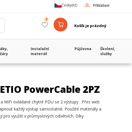
Česky
(Kč)
Přihlášení
0
Košík je prázdný
áky,
Instalační
Půjčovna
Školení,
žáry
materiál
služby
ETIO PowerCable 2PZ
WiFi ovládané chytré PDU se 2 výstupy . Přes web
zapnout každý výstup samostatně. Použité materiály a
jí pro využití v průmyslových odvětvích. Díky