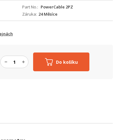
Part No.
PowerCable 2PZ
Záruka
24 Měsíce
ejnách
Do košíku