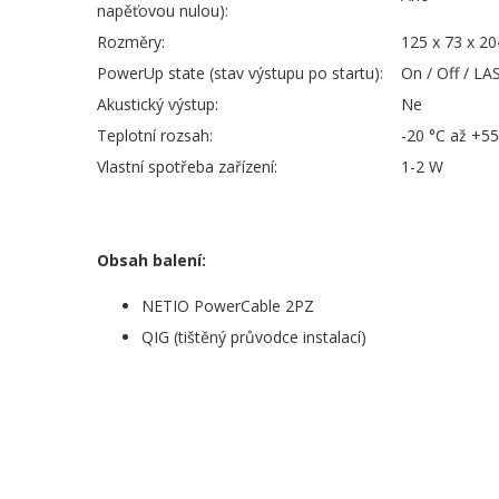
napěťovou nulou):
Rozměry:
125 x 73 x 2
PowerUp state (stav výstupu po startu):
On / Off / LA
Akustický výstup:
Ne
Teplotní rozsah:
-20 °C až +55
Vlastní spotřeba zařízení:
1-2 W
Obsah balení:
NETIO PowerCable 2PZ
QIG (tištěný průvodce instalací)