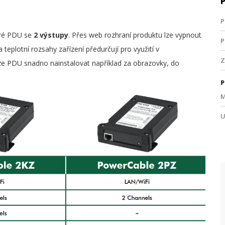
P
tré PDU se
2 výstupy
. Přes web rozhraní produktu lze vypnout
P
teplotní rozsahy zařízení předurčují pro využití v
Z
e PDU snadno nainstalovat například za obrazovky, do
P
M
U