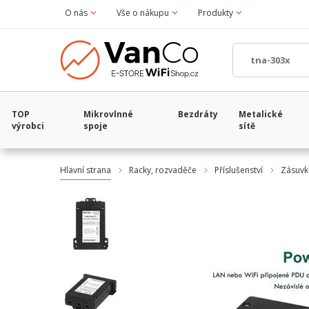
O nás
Vše o nákupu
Produkty
TOP
Mikrovlnné
Bezdráty
Metalické
výrobci
spoje
sítě
Hlavní strana
Racky, rozvaděče
Příslušenství
Zásuvko