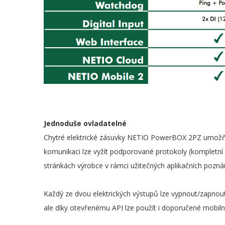
Jednoduše ovladatelné
Chytré elektrické zásuvky NETIO PowerBOX 2PZ umožňu
komunikaci lze vyžít podporované protokoly (kompletn
stránkách výrobce v rámci užitečných aplikačních pozn
Každý ze dvou elektrických výstupů lze vypnout/zapnout
ale díky otevřenému API lze použít i doporučené mobilní 