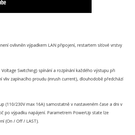
není ovlivněn výpadkem LAN připojení, restartem síťové vrstvy
 Voltage Switching) spínání a rozpínání každého výstupu při
 vliv zapínacího proudu (inrush current), dlouhodobě předchází
stup (110/230V max 16A) samostatně v nastaveném čase a dni v
stič po výpadku napájení. Parametrem PowerUp state lze
í (On / Off / LAST).