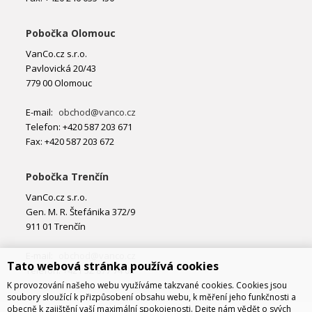
Pobočka Olomouc
VanCo.cz s.r.o.
Pavlovická 20/43
779 00 Olomouc
E-mail:
obchod@vanco.cz
Telefon: +420 587 203 671
Fax: +420 587 203 672
Pobočka Trenčín
VanCo.cz s.r.o.
Gen. M. R. Štefánika 372/9
911 01 Trenčín
E-mail:
obchod@vanco.cz
Tato webová stránka používá cookies
Telefon: +421 32 877 74 02
K provozování našeho webu využíváme takzvané cookies. Cookies jsou
soubory sloužící k přizpůsobení obsahu webu, k měření jeho funkčnosti a
obecně k zajištění vaší maximální spokojenosti. Dejte nám vědět o svých