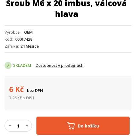
Šroub M6 x 20 imbus, válcová
hlava
Výrobce
OEM
Kód
00017428
Záruka
24 Měsíce
SKLADEM
Dostupnost v prodejnách
6
Kč
bez DPH
7.26
Kč
s DPH
Do košíku