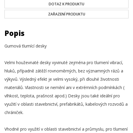
DOTAZ K PRODUKTU
ZAŘAZENÍ PRODUKTU
Popis
Gumová tlumící desky
Velmi houževnaté desky vyvinuté zejména pro tlumení vibrací,
hluků, případně zátěží rovnoměrných, bez významných rázů a
výkyvů. Výsledný efekt je velmi vysoký, při dlouhé životnosti
materiálů. Vlastnosti se nemění ani v extrémních podmínkách (
vlhkost, teplota, prašnost apod.) Desky jsou také ideální pro
využití v oblasti stavebnictví, prefabrikátů, kabelových rozvodů a
chrániček.
Vhodné pro využití v oblasti stavebnictví a průmyslu, pro tlumení