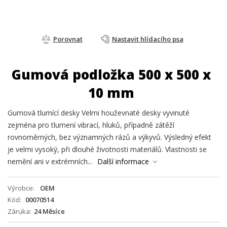
Porovnat
Nastavit hlídacího psa
Gumová podložka 500 x 500 x
10 mm
Gumová tlumící desky Velmi houževnaté desky vyvinuté
zejména pro tlumení vibrací, hluků, případně zátěží
rovnoměrných, bez významných rázů a výkyvů. Výsledný efekt
je velmi vysoký, při dlouhé životnosti materiálů. Vlastnosti se
nemění ani v extrémních...
Další informace
Výrobce
OEM
Kód
00070514
Záruka
24 Měsíce