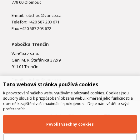
779 00 Olomouc
E-mail:
obchod@vanco.cz
Telefon: +420 587 203 671
Fax: +420 587 203 672
Pobočka Trenčín
VanCo.cz s.r.o.
Gen. M. R. Štefánika 372/9
911 01 Trenčín
E-mail:
obchod@vanco.cz
Tato webová stránka používá cookies
Telefon: +421 32 877 74 02
K provozování našeho webu využíváme takzvané cookies. Cookies jsou
soubory sloužící k přizpůsobení obsahu webu, k měření jeho funkčnosti a
obecně k zajištění vaší maximální spokojenosti. Dejte nám vědět o svých
preferencích.
Povolit všechny cookies