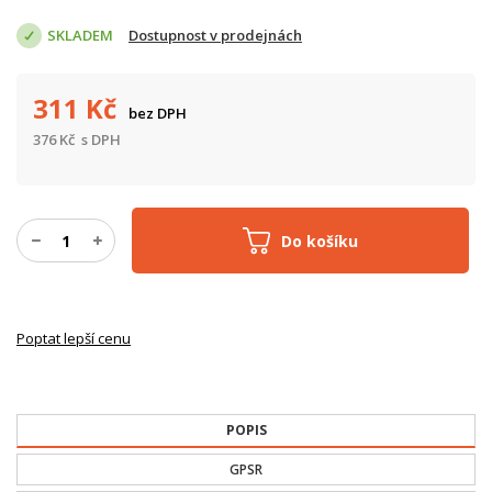
SKLADEM
Dostupnost v prodejnách
311
Kč
bez DPH
376
Kč
s DPH
Do košíku
Poptat lepší cenu
POPIS
GPSR