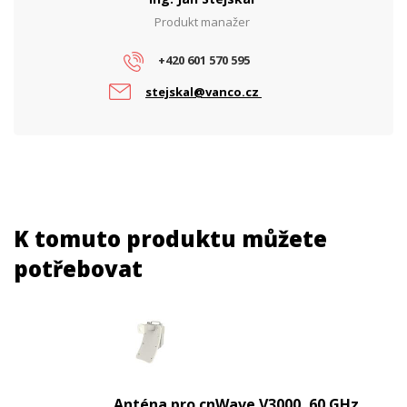
Produkt manažer
+420 601 570 595
stejskal@vanco.cz
K tomuto produktu můžete
potřebovat
Anténa pro cnWave V3000, 60 GHz,