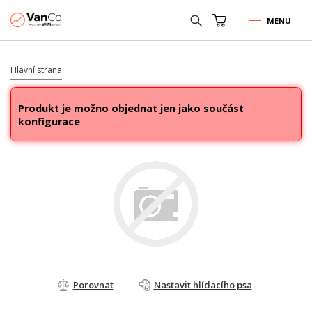
MENU
Hlavní strana
Produkt je možno objednat jen jako součást
konfigurace
Porovnat
Nastavit hlídacího psa