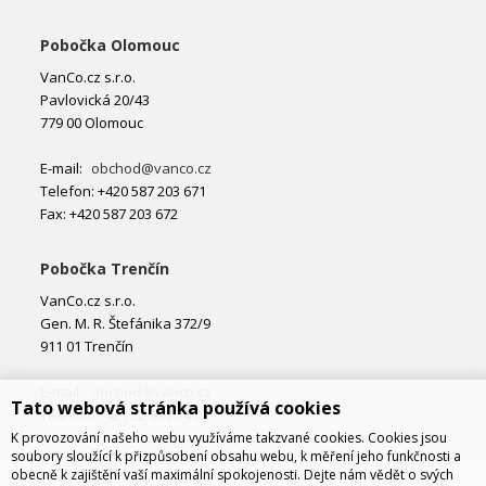
Pobočka Olomouc
VanCo.cz s.r.o.
Pavlovická 20/43
779 00 Olomouc
E-mail:
obchod@vanco.cz
Telefon: +420 587 203 671
Fax: +420 587 203 672
Pobočka Trenčín
VanCo.cz s.r.o.
Gen. M. R. Štefánika 372/9
911 01 Trenčín
E-mail:
obchod@vanco.cz
Tato webová stránka používá cookies
Telefon: +421 32 877 74 02
K provozování našeho webu využíváme takzvané cookies. Cookies jsou
soubory sloužící k přizpůsobení obsahu webu, k měření jeho funkčnosti a
obecně k zajištění vaší maximální spokojenosti. Dejte nám vědět o svých