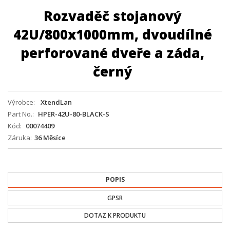
Rozvaděč stojanový
42U/800x1000mm, dvoudílné
perforované dveře a záda,
černý
Výrobce
XtendLan
Part No.
HPER-42U-80-BLACK-S
Kód
00074409
Záruka
36 Měsíce
POPIS
GPSR
DOTAZ K PRODUKTU