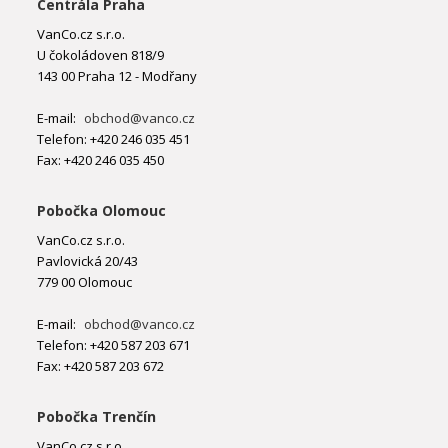
Centrála Praha
VanCo.cz s.r.o.
U čokoládoven 818/9
143 00 Praha 12 - Modřany
E-mail:
obchod@vanco.cz
Telefon: +420 246 035 451
Fax: +420 246 035 450
Pobočka Olomouc
VanCo.cz s.r.o.
Pavlovická 20/43
779 00 Olomouc
E-mail:
obchod@vanco.cz
Telefon: +420 587 203 671
Fax: +420 587 203 672
Pobočka Trenčín
VanCo.cz s.r.o.