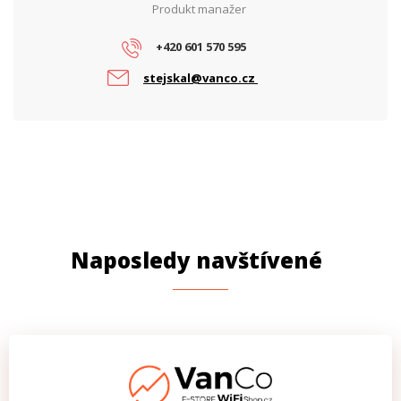
Produkt manažer
+420 601 570 595
stejskal@vanco.cz
Naposledy navštívené