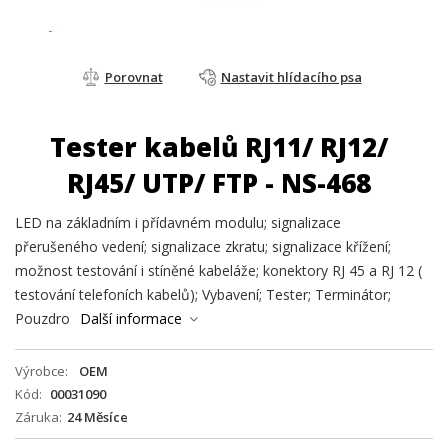
Porovnat
Nastavit hlídacího psa
Tester kabelů RJ11/ RJ12/
RJ45/ UTP/ FTP - NS-468
LED na základním i přídavném modulu; signalizace
přerušeného vedení; signalizace zkratu; signalizace křížení;
možnost testování i stíněné kabeláže; konektory RJ 45 a RJ 12 (
testování telefoních kabelů); Vybavení; Tester; Terminátor;
Pouzdro
Další informace
Výrobce
OEM
Kód
00031090
Záruka
24 Měsíce