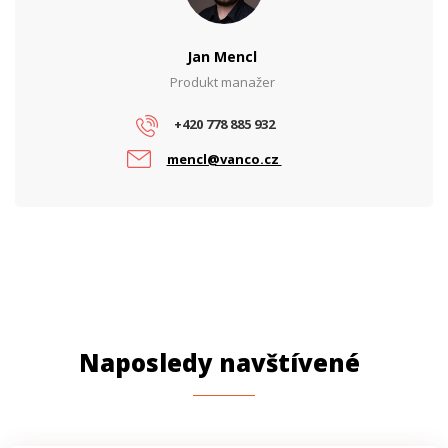
Jan Mencl
Produkt manažer
+420 778 885 932
mencl@vanco.cz
Naposledy navštívené