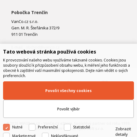
Pobočka Trenčín
VanCo.cz s.r.o.
Gen. M. R. Štefánika 372/9
911 01 Trenčín
E-mail:
obchod@vanco.cz
Tato webová stránka používá cookies
Telefon: +421 32 877 74 02
K provozování našeho webu využíváme takzvané cookies. Cookies jsou
soubory sloužící k přizpůsobení obsahu webu, k měření jeho funkčnosti a
obecně k zajištění vaší maximální spokojenosti. Dejte nám vědět o svých
preferencích.
Povolit všechny cookies
Povolit výběr
©2026
WiFiShop.cz - VanCo.cz eStore
, Spolehlivý partner od roku 1999.
Nutné
Preferenční
Statistické
Zobrazit
Technické řešení © 2026
CyberSoft s.r.o.
detaily
Marketingové
Neklasifikované