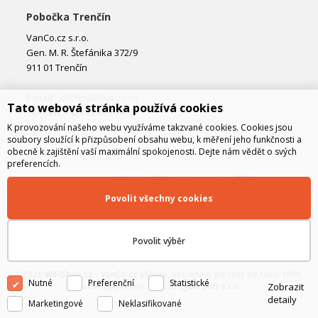
Pobočka Trenčín
VanCo.cz s.r.o.
Gen. M. R. Štefánika 372/9
911 01 Trenčín
E-mail:
obchod@vanco.cz
Tato webová stránka používá cookies
Telefon: +421 32 877 74 02
K provozování našeho webu využíváme takzvané cookies. Cookies jsou
soubory sloužící k přizpůsobení obsahu webu, k měření jeho funkčnosti a
obecně k zajištění vaší maximální spokojenosti. Dejte nám vědět o svých
preferencích.
Povolit všechny cookies
Povolit výběr
©2026
WiFiShop.cz - VanCo.cz eStore
, Spolehlivý partner od roku 1999.
Nutné
Preferenční
Statistické
Zobrazit
Technické řešení © 2026
CyberSoft s.r.o.
detaily
Marketingové
Neklasifikované