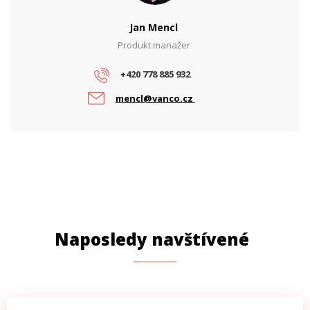
Jan Mencl
Produkt manažer
+420 778 885 932
mencl@vanco.cz
Naposledy navštívené