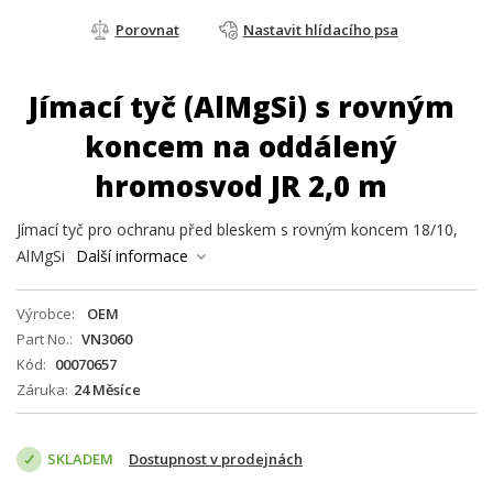
Porovnat
Nastavit hlídacího psa
Jímací tyč (AlMgSi) s rovným
koncem na oddálený
hromosvod JR 2,0 m
Jímací tyč pro ochranu před bleskem s rovným koncem 18/10,
AlMgSi
Další informace
Výrobce
OEM
Part No.
VN3060
Kód
00070657
Záruka
24 Měsíce
SKLADEM
Dostupnost v prodejnách