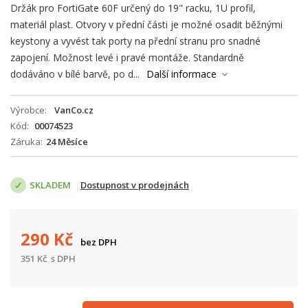
Držák pro FortiGate 60F určený do 19" racku, 1U profil,
materiál plast. Otvory v přední části je možné osadit běžnými
keystony a vyvést tak porty na přední stranu pro snadné
zapojení. Možnost levé i pravé montáže. Standardně
dodáváno v bílé barvě, po d...
Další informace
Výrobce
VanCo.cz
Kód
00074523
Záruka
24 Měsíce
SKLADEM
Dostupnost v prodejnách
290
Kč
bez DPH
351
Kč
s DPH