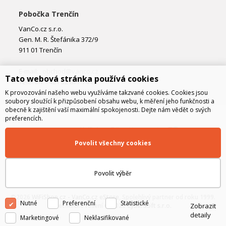
Pobočka Trenčín
VanCo.cz s.r.o.
Gen. M. R. Štefánika 372/9
911 01 Trenčín
E-mail:
obchod@vanco.cz
Tato webová stránka používá cookies
Telefon: +421 32 877 74 02
K provozování našeho webu využíváme takzvané cookies. Cookies jsou
soubory sloužící k přizpůsobení obsahu webu, k měření jeho funkčnosti a
obecně k zajištění vaší maximální spokojenosti. Dejte nám vědět o svých
preferencích.
Povolit všechny cookies
Povolit výběr
©2026
WiFiShop.cz - VanCo.cz eStore
, Spolehlivý partner od roku 1999.
Nutné
Preferenční
Statistické
Zobrazit
Technické řešení © 2026
CyberSoft s.r.o.
detaily
Marketingové
Neklasifikované