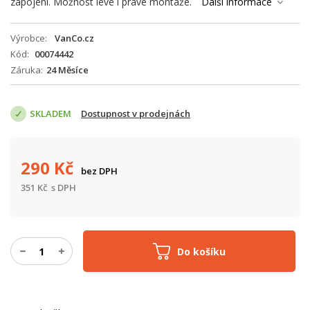
zapojení. Možnost levé i pravé montáže.
Další informace
Výrobce
VanCo.cz
Kód
00074442
Záruka
24 Měsíce
SKLADEM
Dostupnost v prodejnách
290
Kč
bez DPH
351
Kč
s DPH
Do košíku