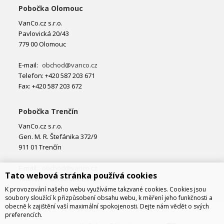
Pobočka Olomouc
VanCo.cz s.r.o.
Pavlovická 20/43
779 00 Olomouc
E-mail:
obchod@vanco.cz
Telefon: +420 587 203 671
Fax: +420 587 203 672
Pobočka Trenčín
VanCo.cz s.r.o.
Gen. M. R. Štefánika 372/9
911 01 Trenčín
E-mail:
obchod@vanco.cz
Tato webová stránka používá cookies
Telefon: +421 32 877 74 02
K provozování našeho webu využíváme takzvané cookies. Cookies jsou
soubory sloužící k přizpůsobení obsahu webu, k měření jeho funkčnosti a
obecně k zajištění vaší maximální spokojenosti. Dejte nám vědět o svých
preferencích.