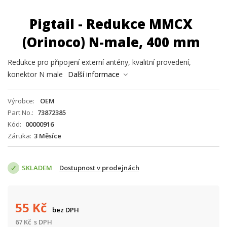
Pigtail - Redukce MMCX
(Orinoco) N-male, 400 mm
Redukce pro připojení externí antény, kvalitní provedení,
konektor N male
Další informace
Výrobce
OEM
Part No.
73872385
Kód
00000916
Záruka
3 Měsíce
SKLADEM
Dostupnost v prodejnách
55
Kč
bez DPH
67
Kč
s DPH