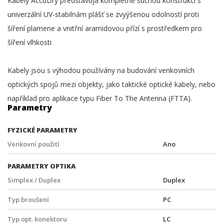
Kabely AccuDry představujá kompletně suchou konstrukci s
univerzální UV-stabilnám plášť se zvyýšenou odolností proti
šíření plamene a vnitřní aramidovou přízí s prostředkem pro
šíření vlhkosti
Kabely jsou s výhodou používány na budování venkovních
optických spojů mezi objekty, jako taktické optické kabely, nebo
například pro aplikace typu Fiber To The Antenna (FTTA).
Parametry
FYZICKÉ PARAMETRY
Venkovní použití
Ano
PARAMETRY OPTIKA
Simplex / Duplex
Duplex
Typ broušení
PC
Typ opt. konektoru
LC