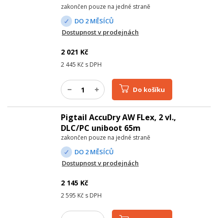
zakončen pouze na jedné straně
DO 2 MĚSÍCŮ
Dostupnost v prodejnách
2 021
Kč
2 445
Kč s DPH
Do košíku
Pigtail AccuDry AW FLex, 2 vl.,
DLC/PC uniboot 65m
zakončen pouze na jedné straně
DO 2 MĚSÍCŮ
Dostupnost v prodejnách
2 145
Kč
2 595
Kč s DPH