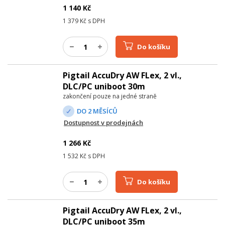
1 140
Kč
1 379
Kč s DPH
Do košíku
Pigtail AccuDry AW FLex, 2 vl.,
DLC/PC uniboot 30m
zakončení pouze na jedné straně
DO 2 MĚSÍCŮ
Dostupnost v prodejnách
1 266
Kč
1 532
Kč s DPH
Do košíku
Pigtail AccuDry AW FLex, 2 vl.,
DLC/PC uniboot 35m