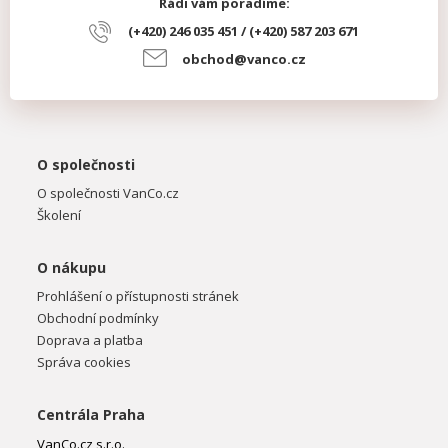
Rádi vám poradíme:
(+420) 246 035 451 / (+420) 587 203 671
obchod@vanco.cz
O společnosti
O společnosti VanCo.cz
Školení
O nákupu
Prohlášení o přístupnosti stránek
Obchodní podmínky
Doprava a platba
Správa cookies
Centrála Praha
VanCo.cz s.r.o.