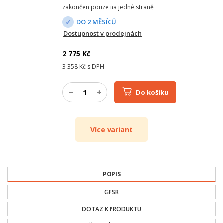
zakončen pouze na jedné straně
DO 2 MĚSÍCŮ
Dostupnost v prodejnách
2 775
Kč
3 358
Kč s DPH
Do košíku
Více variant
POPIS
GPSR
DOTAZ K PRODUKTU