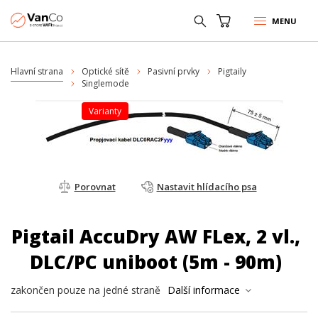
MENU
Hlavní strana
Optické sítě
Pasivní prvky
Pigtaily
Singlemode
varianty
Porovnat
Nastavit hlídacího psa
Pigtail AccuDry AW FLex, 2 vl.,
DLC/PC uniboot (5m - 90m)
zakončen pouze na jedné straně
Další informace