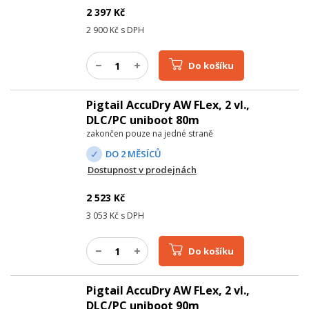
2 397
Kč
2 900
Kč s DPH
Do košíku
Pigtail AccuDry AW FLex, 2 vl.,
DLC/PC uniboot 80m
zakončen pouze na jedné straně
DO 2 MĚSÍCŮ
Dostupnost v prodejnách
2 523
Kč
3 053
Kč s DPH
Do košíku
Pigtail AccuDry AW FLex, 2 vl.,
DLC/PC uniboot 90m