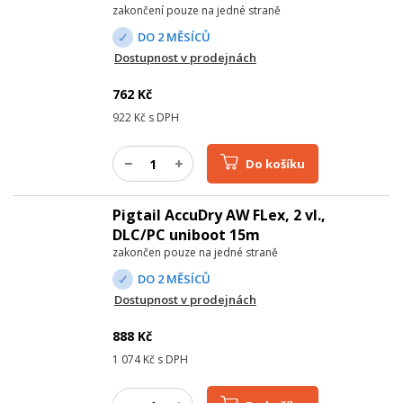
zakončení pouze na jedné straně
DO 2 MĚSÍCŮ
Dostupnost v prodejnách
762
Kč
922
Kč s DPH
Do košíku
Pigtail AccuDry AW FLex, 2 vl.,
DLC/PC uniboot 15m
zakončen pouze na jedné straně
DO 2 MĚSÍCŮ
Dostupnost v prodejnách
888
Kč
1 074
Kč s DPH