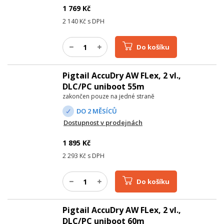
1 769
Kč
2 140
Kč s DPH
Do košíku
Pigtail AccuDry AW FLex, 2 vl.,
DLC/PC uniboot 55m
zakončen pouze na jedné straně
DO 2 MĚSÍCŮ
Dostupnost v prodejnách
1 895
Kč
2 293
Kč s DPH
Do košíku
Pigtail AccuDry AW FLex, 2 vl.,
DLC/PC uniboot 60m