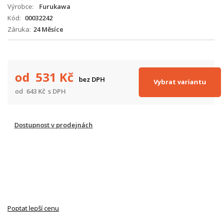
Výrobce
Furukawa
Kód
00032242
Záruka
24 Měsíce
od 531
Kč
bez DPH
Vybrat variantu
od 643
Kč
s DPH
Dostupnost v prodejnách
Poptat lepší cenu