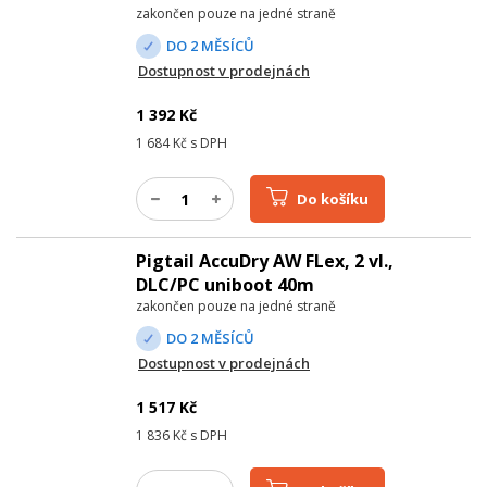
zakončen pouze na jedné straně
DO 2 MĚSÍCŮ
Dostupnost v prodejnách
1 392
Kč
1 684
Kč s DPH
Do košíku
Pigtail AccuDry AW FLex, 2 vl.,
DLC/PC uniboot 40m
zakončen pouze na jedné straně
DO 2 MĚSÍCŮ
Dostupnost v prodejnách
1 517
Kč
1 836
Kč s DPH