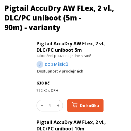
Pigtail AccuDry AW FLex, 2 vl.,
DLC/PC uniboot (5m -
90m) - varianty
Pigtail AccuDry AW FLex, 2 vl.,
DLC/PC uniboot 5m
zakončení pouze na jedné straně
DO 2 MĚSÍCŮ
Dostupnost v prodejnách
638
Kč
772
Kč s DPH
Do košíku
Pigtail AccuDry AW FLex, 2 vl.,
DLC/PC uniboot 10m