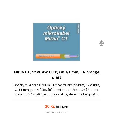
MiDia CT, 12 vl. AW FLEX, OD 4,1 mm, PA orange
plášť
Optický mikrokabel MiDia CT s centrálním prvkem, 12 vláken,
O 4,1 mm; pro zafukování do mikrotrubiček - nízká honota
tření; G.657 - definuje optická vlákna, které produkují nižší
úrovně útlumu způsobené ohnutím. Minimální poloměr ohybu
byl snížen na 15...
20
Kč
bez DPH