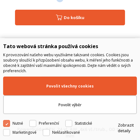
Do košíku
Tato webová stránka používá cookies
K provozování našeho webu využíváme takzvané cookies. Cookies jsou
soubory sloužící k přizpůsobení obsahu webu, k měření jeho funkčnosti a
obecně k zajištění vaší maximální spokojenosti. Dejte nám vědět o svých
preferencích.
Povolit všechny cookies
Povolit výběr
Nutné
Preferenční
Statistické
Zobrazit
PowerGuide TTH, 24 vl. AW, 4x6 vl./trub., OD 9,0
detaily
Marketingové
Neklasifikované
mm