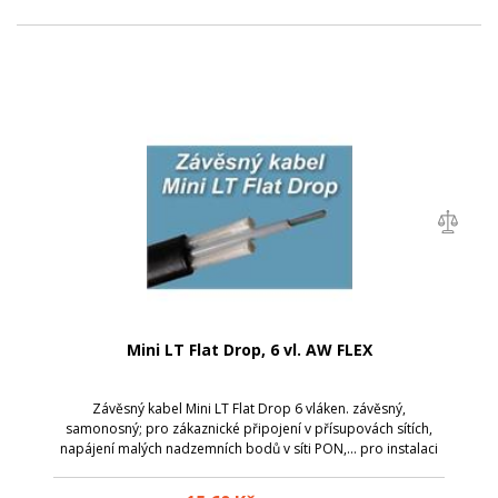
Mini LT Flat Drop, 6 vl. AW FLEX
Závěsný kabel Mini LT Flat Drop 6 vláken. závěsný,
samonosný; pro zákaznické připojení v přísupovách sítích,
napájení malých nadzemních bodů v síti PON,... pro instalaci
se používají koty plochého závěsného kabelu; možnost
uložení do země, zatahovat do...