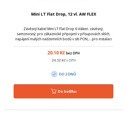
Mini LT Flat Drop, 12 vl. AW FLEX
Závěsný kabel Mini LT Flat Drop 6 vláken. závěsný,
samonosný; pro zákaznické připojení v přísupovách sítích,
napájení malých nadzemních bodů v síti PON,... pro instalaci
se používají koty plochého závěsného kabelu; možnost
uložení do země, zatahovat do...
20.10
Kč
bez DPH
24.32
Kč
s DPH
DO 2 DNŮ
Do košíku