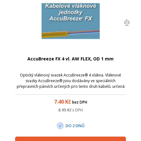
AccuBreeze FX 4 vl. AW FLEX, OD 1 mm
Optický vláknový svazek AccuBreeze® 4 vlákna. Vláknové
svazky AccuBreeze® jsou dodávány ve speciálních
přepravních pánvích určených pro tento druh kabelů. určená
pro zafukování do mikrotrubiček nejmenších světlostí; ideální
řešení pro napojení zákazník...
7.40
Kč
bez DPH
8.95
Kč
s DPH
DO 2 DNŮ