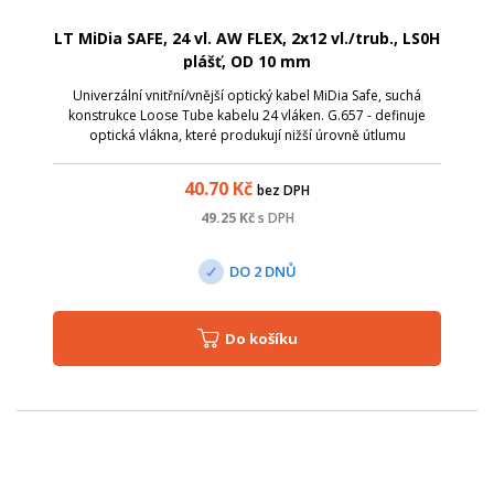
LT MiDia SAFE, 24 vl. AW FLEX, 2x12 vl./trub., LS0H
plášť, OD 10 mm
Univerzální vnitřní/vnější optický kabel MiDia Safe, suchá
konstrukce Loose Tube kabelu 24 vláken. G.657 - definuje
optická vlákna, které produkují nižší úrovně útlumu
způsobené ohnutím. Minimální poloměr ohybu byl snížen na
15-5 mm (v závislosti na ve...
40.70
Kč
bez DPH
49.25
Kč
s DPH
DO 2 DNŮ
Do košíku