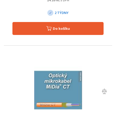
24.20
Kč
s DPH
2 TÝDNY
Do košíku