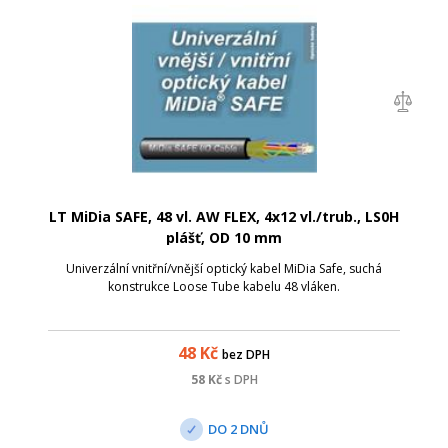
LT MiDia SAFE, 48 vl. AW FLEX, 4x12 vl./trub., LS0H
plášť, OD 10 mm
Univerzální vnitřní/vnější optický kabel MiDia Safe, suchá
konstrukce Loose Tube kabelu 48 vláken.
48
Kč
bez DPH
58
Kč
s DPH
DO 2 DNŮ