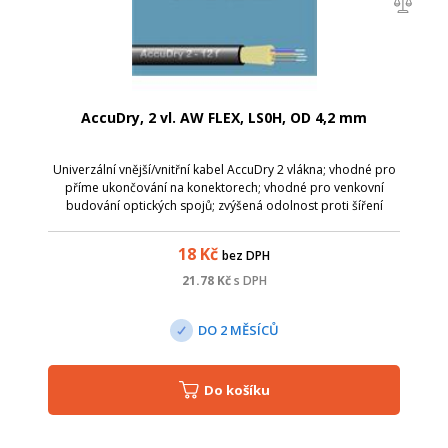
AccuDry, 2 vl. AW FLEX, LS0H, OD 4,2 mm
Univerzální vnější/vnitřní kabel AccuDry 2 vlákna; vhodné pro
příme ukončování na konektorech; vhodné pro venkovní
budování optických spojů; zvýšená odolnost proti šíření
plamene; kabel lze použít i jako závěsný (na krátké
vzdálenosti - max 45m); Param...
18
Kč
bez DPH
21.78
Kč
s DPH
DO 2 MĚSÍCŮ
Do košíku