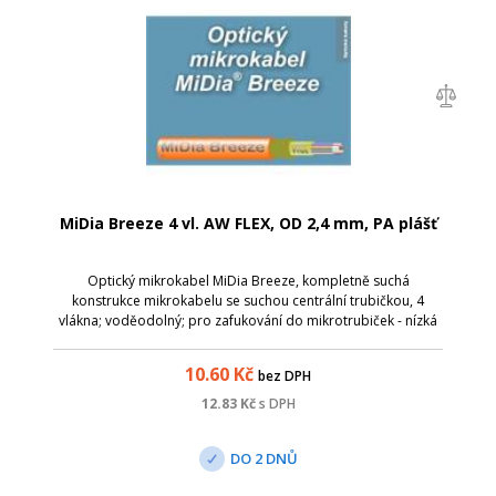
MiDia Breeze 4 vl. AW FLEX, OD 2,4 mm, PA plášť
Optický mikrokabel MiDia Breeze, kompletně suchá
konstrukce mikrokabelu se suchou centrální trubičkou, 4
vlákna; voděodolný; pro zafukování do mikrotrubiček - nízká
honota tření; pro zatlačování do chráničky - na krátké
vzdálenosti; G.657 - definuje op...
10.60
Kč
bez DPH
12.83
Kč
s DPH
DO 2 DNŮ