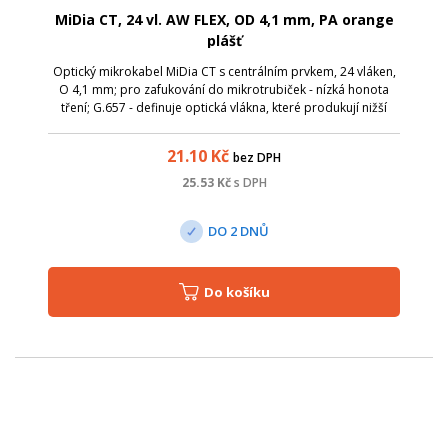
MiDia CT, 24 vl. AW FLEX, OD 4,1 mm, PA orange
plášť
Optický mikrokabel MiDia CT s centrálním prvkem, 24 vláken,
O 4,1 mm; pro zafukování do mikrotrubiček - nízká honota
tření; G.657 - definuje optická vlákna, které produkují nižší
úrovně útlumu způsobené ohnutím. Minimální poloměr ohybu
byl snížen na 15...
21.10
Kč
bez DPH
25.53
Kč
s DPH
DO 2 DNŮ
Do košíku