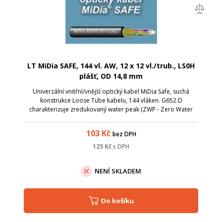
LT MiDia SAFE, 144 vl. AW, 12 x 12 vl./trub., LS0H
plášť, OD 14,8 mm
Univerzální vnitřní/vnější optický kabel MiDia Safe, suchá
konstrukce Loose Tube kabelu, 144 vláken. G652.D
charakterizuje zredukovaný water peak (ZWP - Zero Water
Peak), který umožňuje, aby byly použity v rozsahu vlnových
oblasti mezi 1310 nm a 1550 n...
103
Kč
bez DPH
125
Kč
s DPH
NENÍ SKLADEM
Do košíku