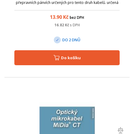
přepravních pánvích určených pro tento druh kabelů. určená
pro zafukování do mikrotrubiček nejmenších světlostí; ideální
řešení pro napojení zákazní...
13.90
Kč
bez DPH
16.82
Kč
s DPH
DO 2 DNŮ
Do košíku