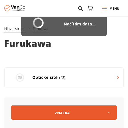
MENU
Načítám data...
Hlavní strana
Furukawa
Furukawa
Optické sítě
42
ZNAČKA