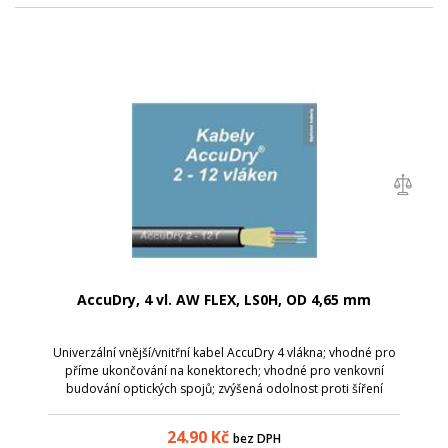
AccuDry, 4 vl. AW FLEX, LS0H, OD 4,65 mm
Univerzální vnější/vnitřní kabel AccuDry 4 vlákna; vhodné pro
příme ukončování na konektorech; vhodné pro venkovní
budování optických spojů; zvýšená odolnost proti šíření
plamene; kabel lze použít i jako závěsný (na krátké
vzdálenosti - max 45m); Param...
24.90
Kč
bez DPH