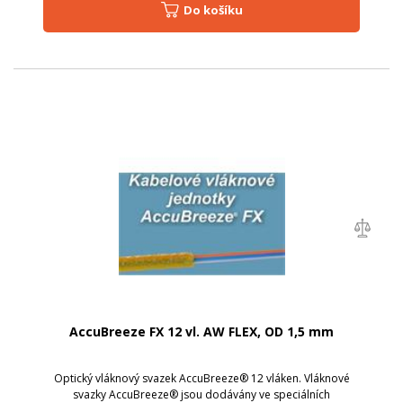
Do košíku
AccuBreeze FX 12 vl. AW FLEX, OD 1,5 mm
Optický vláknový svazek AccuBreeze® 12 vláken. Vláknové
svazky AccuBreeze® jsou dodávány ve speciálních