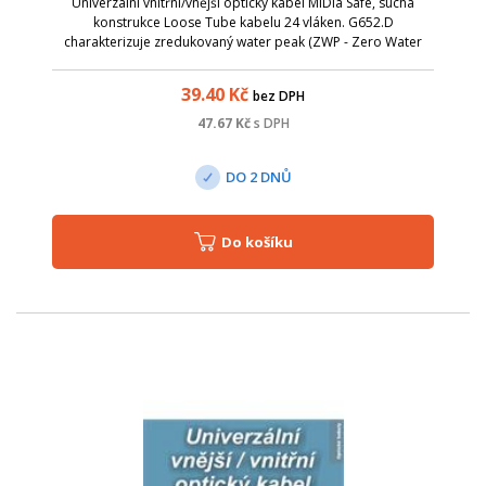
Univerzální vnitřní/vnější optický kabel MiDia Safe, suchá
konstrukce Loose Tube kabelu 24 vláken. G652.D
charakterizuje zredukovaný water peak (ZWP - Zero Water
Peak), který umožňuje, aby byly použity v rozsahu vlnových
oblasti mezi 1310 nm a 1550 nm ...
39.40
Kč
bez DPH
47.67
Kč
s DPH
DO 2 DNŮ
Do košíku