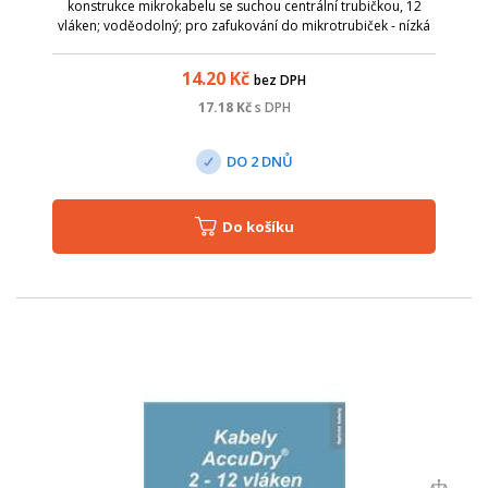
konstrukce mikrokabelu se suchou centrální trubičkou, 12
vláken; voděodolný; pro zafukování do mikrotrubiček - nízká
honota tření; pro zatlačování do chráničky - na krátké
vzdálenosti; G.657 - definuje o...
14.20
Kč
bez DPH
17.18
Kč
s DPH
DO 2 DNŮ
Do košíku