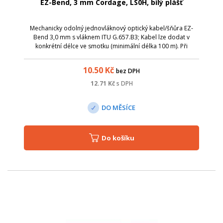
EZ-Bend, 3 mm Cordage, LS0H, bílý plášť
Mechanicky odolný jednovláknový optický kabel/šňůra EZ-
Bend 3,0 mm s vláknem ITU G.657.B3; Kabel lze dodat v
konkrétní délce ve smotku (minimální délka 100 m). Při
odběru celonávinu (1000 m) je dodávána krabice, ve které je
uložen volně se otáčející pl...
10.50
Kč
bez DPH
12.71
Kč
s DPH
DO MĚSÍCE
Do košíku