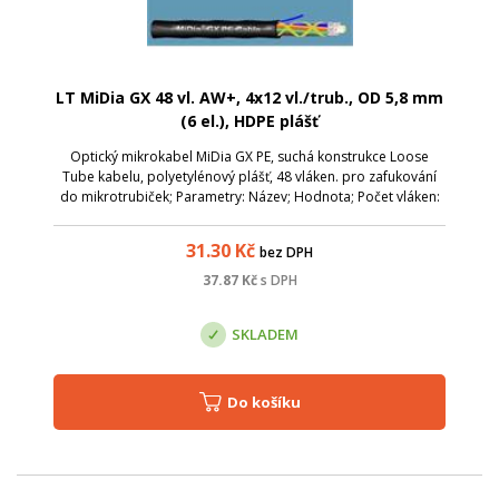
LT MiDia GX 48 vl. AW+, 4x12 vl./trub., OD 5,8 mm
(6 el.), HDPE plášť
Optický mikrokabel MiDia GX PE, suchá konstrukce Loose
Tube kabelu, polyetylénový plášť, 48 vláken. pro zafukování
do mikrotrubiček; Parametry: Název; Hodnota; Počet vláken:
48; Průměr kabelu (mm): 5,8; Hmotnost: 30 kg/km;
Krátkodobá tahová zátěž (N): ...
31.30
Kč
bez DPH
37.87
Kč
s DPH
SKLADEM
Do košíku