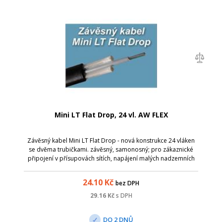
Mini LT Flat Drop, 24 vl. AW FLEX
Závěsný kabel Mini LT Flat Drop - nová konstrukce 24 vláken
se dvěma trubičkami. závěsný, samonosný; pro zákaznické
připojení v přísupovách sítích, napájení malých nadzemních
bodů v síti PON,... pro instalaci se používají koty plochého
závěsného kabelu...
24.10
Kč
bez DPH
29.16
Kč
s DPH
DO 2 DNŮ