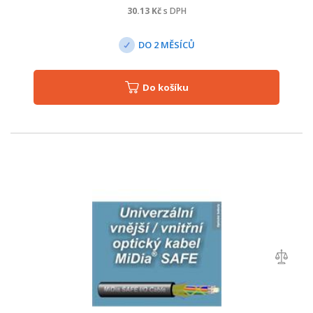
30.13
Kč
s DPH
DO 2 MĚSÍCŮ
Do košíku