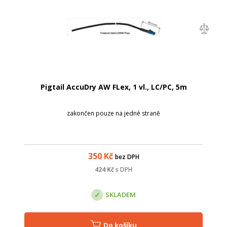
Pigtail AccuDry AW FLex, 1 vl., LC/PC, 5m
zakončen pouze na jedné straně
350
Kč
bez DPH
424
Kč
s DPH
SKLADEM
Do košíku