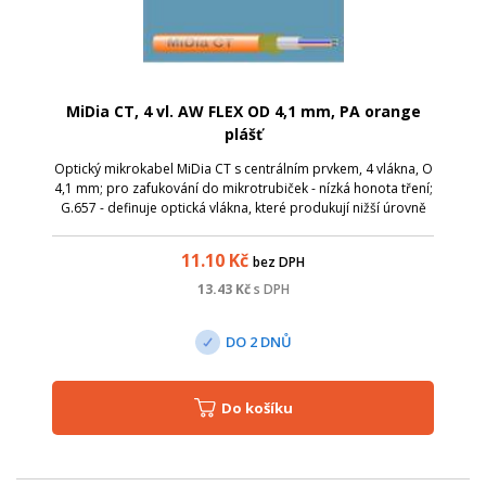
MiDia CT, 4 vl. AW FLEX OD 4,1 mm, PA orange
plášť
Optický mikrokabel MiDia CT s centrálním prvkem, 4 vlákna, O
4,1 mm; pro zafukování do mikrotrubiček - nízká honota tření;
G.657 - definuje optická vlákna, které produkují nižší úrovně
útlumu způsobené ohnutím. Minimální poloměr ohybu byl
snížen na 15-...
11.10
Kč
bez DPH
13.43
Kč
s DPH
DO 2 DNŮ
Do košíku