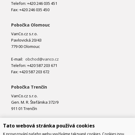
Telefon: +420 246 035 451
Fax: +420 246 035 450
Pobočka Olomouc
VanCo.cz s.r.o.
Pavlovická 20/43
779 00 Olomouc
E-mail:
obchod@vanco.cz
Telefon: +420 587 203 671
Fax: +420 587 203 672
Pobočka Trenčín
VanCo.cz s.r.o.
Gen. M. R. Štefánika 372/9
911 01 Trenčín
E-mail:
obchod@vanco.cz
Tato webová stránka používá cookies
Telefon: +421 32 877 74 02
K provozování našeho webu využíváme takzvané cookies. Cookies jsou