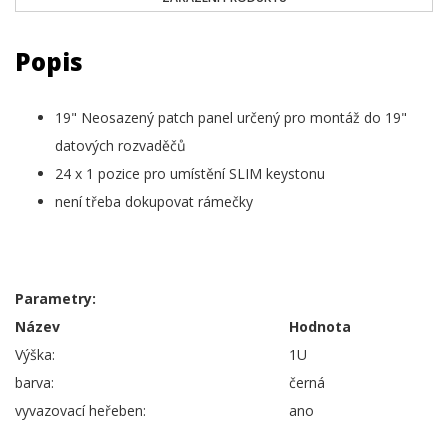
Popis
19" Neosazený patch panel určený pro montáž do 19"
datových rozvaděčů
24 x 1 pozice pro umístění SLIM keystonu
není třeba dokupovat rámečky
Parametry:
Název
Hodnota
Výška:
1U
barva:
černá
vyvazovací heřeben:
ano