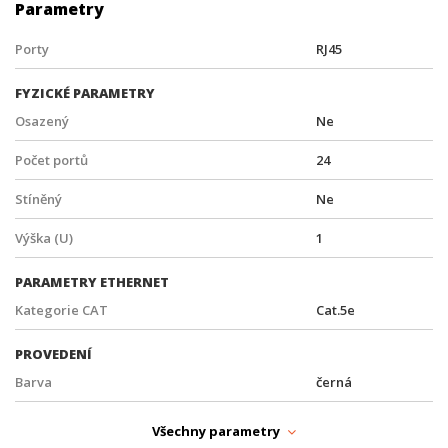
Parametry
Porty
RJ45
FYZICKÉ PARAMETRY
Osazený
Ne
Počet portů
24
Stíněný
Ne
Výška (U)
1
PARAMETRY ETHERNET
Kategorie CAT
Cat.5e
PROVEDENÍ
Barva
černá
Rozteč (")
19"
Všechny parametry