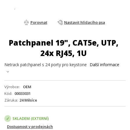
Porovnat
Nastavit hlídacího psa
Patchpanel 19", CAT5e, UTP,
24x RJ45, 1U
Netrack patchpanel s 24 porty pro keystone
Další informace
Výrobce
OEM
Kód
00033031
Záruka
24 Měsíce
SKLADEM (EXTERNÍ)
Dostupnost v prodejnách