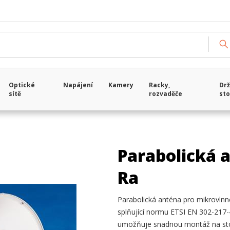
Optické
Napájení
Kamery
Racky,
Drž
sítě
rozvaděče
sto
Parabolická 
Ra
Parabolická anténa pro mikrovlnn
splňující normu ETSI EN 302-217-4
umožňuje snadnou montáž na stožá