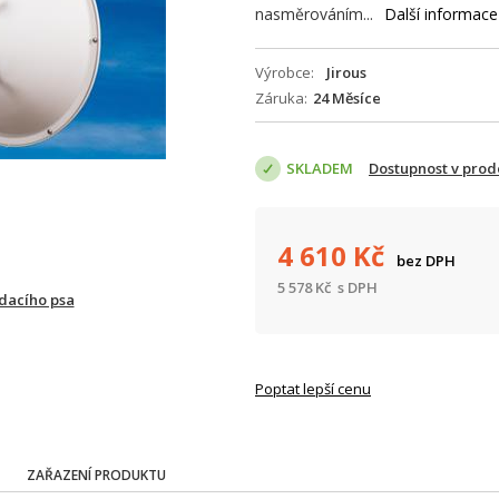
nasměrováním...
Další informace
Výrobce
Jirous
Záruka
24 Měsíce
SKLADEM
Dostupnost v prod
4 610
Kč
bez DPH
5 578
Kč
s DPH
ídacího psa
Poptat lepší cenu
ZAŘAZENÍ PRODUKTU