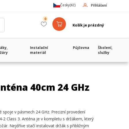
Česky
(Kč)
Přihlášení
0
Košík je prázdný
áky,
Instalační
Půjčovna
Školení,
žáry
materiál
služby
anténa 40cm 24 GHz
é spoje v pásmech 24 GHz. Precizní provedení
-2 Class 3. Anténa je v kompletu s držákem, který
r. Nejdříve stačí instalovat držák s přibližným