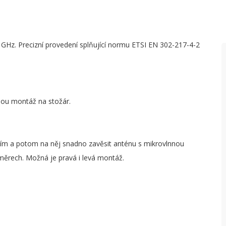
GHz. Precizní provedení splňující normu ETSI EN 302-217-4-2
nou montáž na stožár.
áním a potom na něj snadno zavěsit anténu s mikrovlnnou
ěrech. Možná je pravá i levá montáž.