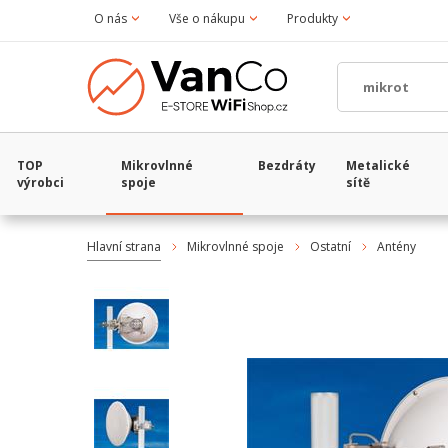
O nás
Vše o nákupu
Produkty
TOP
Mikrovlnné
Bezdráty
Metalické
výrobci
spoje
sítě
Hlavní strana
Mikrovlnné spoje
Ostatní
Antény