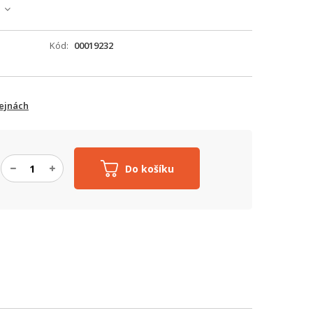
Kód
00019232
ejnách
Do košíku