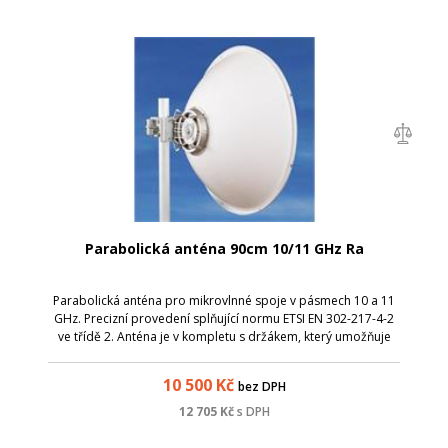
Parabolická anténa 90cm 10/11 GHz Ra
Parabolická anténa pro mikrovlnné spoje v pásmech 10 a 11
GHz. Precizní provedení splňující normu ETSI EN 302-217-4-2
ve třídě 2. Anténa je v kompletu s držákem, který umožňuje
snadnou montáž na stožár. Nejdříve stačí instalovat držák s
přibližným nasm...
10 500
Kč
bez DPH
12 705
Kč
s DPH