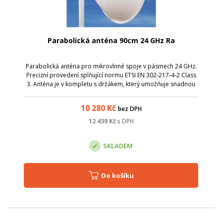
Parabolická anténa 90cm 24 GHz Ra
Parabolická anténa pro mikrovlnné spoje v pásmech 24 GHz.
Precizní provedení splňující normu ETSI EN 302-217-4-2 Class
3. Anténa je v kompletu s držákem, který umožňuje snadnou
montáž na stožár. Nejdříve stačí instalovat držák s přibližným
nasměrováním...
10 280
Kč
bez DPH
12 439
Kč
s DPH
SKLADEM
Do košíku