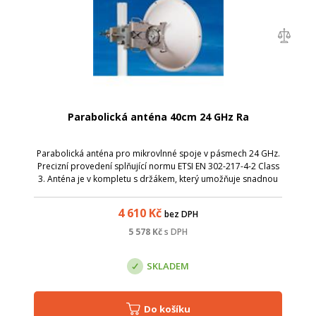
Parabolická anténa 40cm 24 GHz Ra
Parabolická anténa pro mikrovlnné spoje v pásmech 24 GHz.
Precizní provedení splňující normu ETSI EN 302-217-4-2 Class
3. Anténa je v kompletu s držákem, který umožňuje snadnou
montáž na stožár. Nejdříve stačí instalovat držák s přibližným
nasměrováním...
4 610
Kč
bez DPH
5 578
Kč
s DPH
SKLADEM
Do košíku