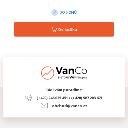
DO 5 DNŮ
Do košíku
Rádi vám poradíme:
(+420) 246 035 451 / (+420) 587 203 671
obchod@vanco.cz