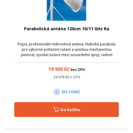
Parabolická anténa 120cm 10/11 GHz Ra
Popis: profesionální mikrovlnná anténa; hluboká parabola
pro výborné potlačení rušení a vysokou mechanickou
pevnost; vysoká izolace mezi sousedními spoji; radom
součástí balení; masivní držák s přesným nastavení elevace v
rozmezí &plusmn; 13&deg; a azi...
19 900
Kč
bez DPH
24 079
Kč
s DPH
DO 2 DNŮ
Do košíku