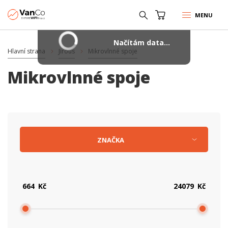
MENU
Načítám data...
Hlavní strana
Jirous
Mikrovlnné spoje
Mikrovlnné spoje
ZNAČKA
Kč
Kč