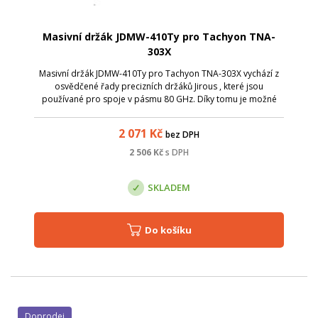
Masivní držák JDMW-410Ty pro Tachyon TNA-
303X
Masivní držák JDMW-410Ty pro Tachyon TNA-303X vychází z
osvědčené řady precizních držáků Jirous , které jsou
používané pro spoje v pásmu 80 GHz. Díky tomu je možné
snadno směrovat i PTP spoje v pásmu 60 GHz na dlouhé
vzdálenosti. Specifikace: ; vysoká...
2 071
Kč
bez DPH
2 506
Kč
s DPH
SKLADEM
Do košíku
Doprodej