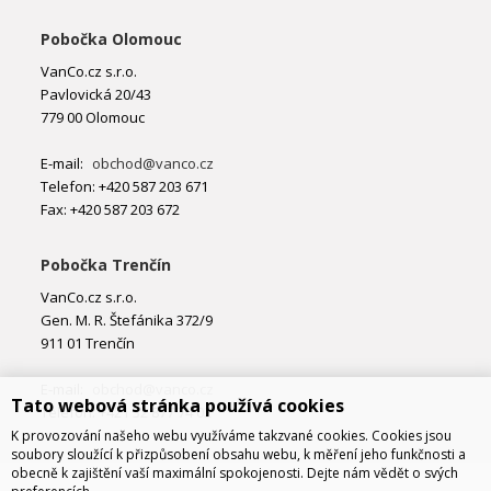
Pobočka Olomouc
VanCo.cz s.r.o.
Pavlovická 20/43
779 00 Olomouc
E-mail:
obchod@vanco.cz
Telefon: +420 587 203 671
Fax: +420 587 203 672
Pobočka Trenčín
VanCo.cz s.r.o.
Gen. M. R. Štefánika 372/9
911 01 Trenčín
E-mail:
obchod@vanco.cz
Tato webová stránka používá cookies
Telefon: +421 32 877 74 02
K provozování našeho webu využíváme takzvané cookies. Cookies jsou
soubory sloužící k přizpůsobení obsahu webu, k měření jeho funkčnosti a
obecně k zajištění vaší maximální spokojenosti. Dejte nám vědět o svých