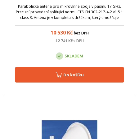
Parabolická anténa pro mikrovlnné spoje v pásmu 17 GHz.
Precizní provedení splňující normu ETSI EN 302-217-4-2 v1.5.1
class 3. Anténa je v kompletu s držákem, který umožňuje
snadnou montáž na stožár. Nejdříve stačí instalovat držák s
přibližným nasměro...
10 530
Kč
bez DPH
12 741
Kč
s DPH
SKLADEM
Do košíku