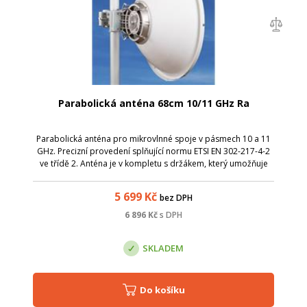
Parabolická anténa 68cm 10/11 GHz Ra
Parabolická anténa pro mikrovlnné spoje v pásmech 10 a 11
GHz. Precizní provedení splňující normu ETSI EN 302-217-4-2
ve třídě 2. Anténa je v kompletu s držákem, který umožňuje
snadnou montáž na stožár. Nejdříve stačí instalovat držák s
přibližným nasm...
5 699
Kč
bez DPH
6 896
Kč
s DPH
SKLADEM
Do košíku