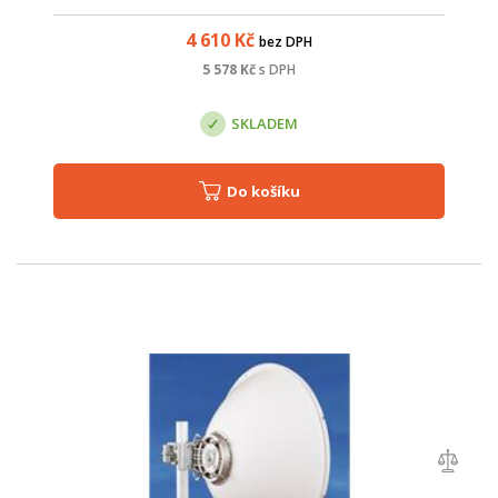
umožňuje snadnou montáž na stožár. Nejdříve stačí
instalovat držák s přibližn...
4 610
Kč
bez DPH
5 578
Kč
s DPH
SKLADEM
Do košíku