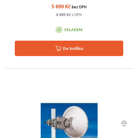
instalovat držák s přibližným ...
5 690
Kč
bez DPH
6 885
Kč
s DPH
SKLADEM
Do košíku