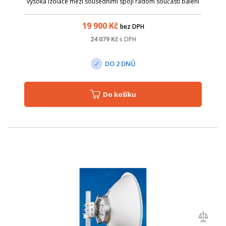
vysoká izolace mezi sousedními spoji radom součástí balení
masivní držák s přesným nastavení elevace v rozmezí ± 13° a
azimutu ± 7° možná...
19 900
Kč
bez DPH
24 079
Kč
s DPH
DO 2 DNŮ
Do košíku