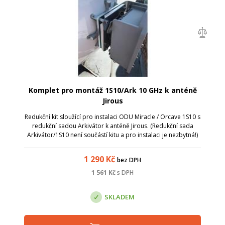
Komplet pro montáž 1S10/Ark 10 GHz k anténě
Jirous
Redukční kit sloužící pro instalaci ODU Miracle / Orcave 1S10 s
redukční sadou Arkivátor k anténě Jirous. (Redukční sada
Arkivátor/1S10 není součástí kitu a pro instalaci je nezbytná!)
1 290
Kč
bez DPH
1 561
Kč
s DPH
SKLADEM