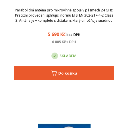
Parabolická anténa pro mikrovlnné spoje v pásmech 24 GHz.
Precizní provedení splňující normu ETSI EN 302-217-4-2 Class
3. Anténa je v kompletu s držákem, který umožňuje snadnou
montáž na stožár. Nejdříve stačí instalovat držák s přibližným
nasměrováním...
5 690
Kč
bez DPH
6 885
Kč
s DPH
SKLADEM
Do košíku