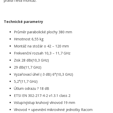
pravá i levá montáž.
Technické parametry
Průměr parabolické plochy 380 mm
Hmotnost 6,55 kg
Montáž na stožár o 42 – 120 mm
Frekvenční rozsah 10,3 – 11,7 GHz
Zisk 28 dBi(10,3 GHz)
29 dBi(11,7 GHz)
Vyzařovací úhel (-3 dB) 6°(10,3 GHz)
5,2°(11,7 GHz)
Útlum odrazu ? 18 dB
ETSI EN 302-217-4-2 v1.3.1 class 2
Vstup/výstup kruhový vlnovod 19 mm
Vlnovod + upevnění mikrovlnné jednotky Racom