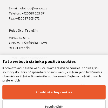
E-mail:
obchod@vanco.cz
Telefon: +420 587 203 671
Fax: +420 587 203 672
Pobočka Trenčín
VanCo.cz s.r.o.
Gen. M. R. Štefánika 372/9
911 01 Trenčín
E-mail:
obchod@vanco.cz
Tato webová stránka používá cookies
Telefon: +421 32 877 74 02
K provozování našeho webu využíváme takzvané cookies. Cookies jsou
soubory sloužící k přizpůsobení obsahu webu, k měření jeho funkčnosti a
obecně k zajištění vaší maximální spokojenosti. Dejte nám vědět o svých
preferencích.
Povolit všechny cookies
Povolit výběr