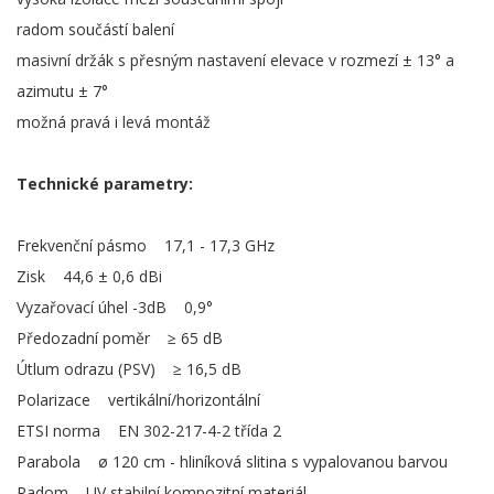
radom součástí balení
masivní držák s přesným nastavení elevace v rozmezí ± 13° a
azimutu ± 7°
možná pravá i levá montáž
Technické parametry:
Frekvenční pásmo 17,1 - 17,3 GHz
Zisk 44,6 ± 0,6 dBi
Vyzařovací úhel -3dB 0,9°
Předozadní poměr ≥ 65 dB
Útlum odrazu (PSV) ≥ 16,5 dB
Polarizace vertikální/horizontální
ETSI norma EN 302-217-4-2 třída 2
Parabola ø 120 cm - hliníková slitina s vypalovanou barvou
Radom UV stabilní kompozitní materiál