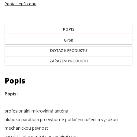
Poptat lepší cenu
POPIS
GPSR
DOTAZ K PRODUKTU
ZAŘAZENÍ PRODUKTU
Popis
Popis:
profesionální mikrovlnná anténa
hluboká parabola pro výborné potlačení rušení a vysokou
mechanickou pevnost
vysoká izolace mezi sousedními spoji