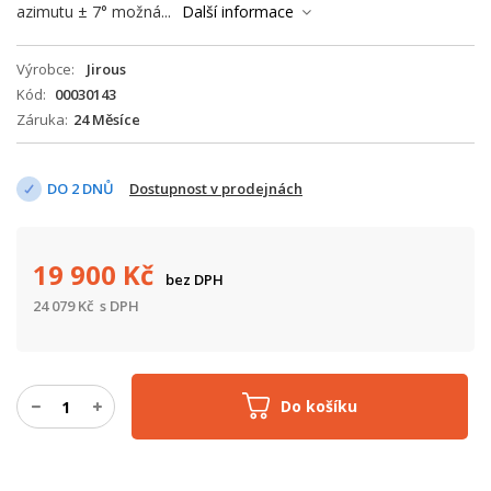
azimutu ± 7° možná...
Další informace
Výrobce
Jirous
Kód
00030143
Záruka
24 Měsíce
DO 2 DNŮ
Dostupnost v prodejnách
19 900
Kč
bez DPH
24 079
Kč
s DPH
Do košíku