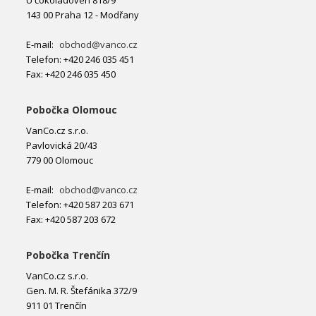
U čokoládoven 818/9
143 00 Praha 12 - Modřany
E-mail:
obchod@vanco.cz
Telefon: +420 246 035 451
Fax: +420 246 035 450
Pobočka Olomouc
VanCo.cz s.r.o.
Pavlovická 20/43
779 00 Olomouc
E-mail:
obchod@vanco.cz
Telefon: +420 587 203 671
Fax: +420 587 203 672
Pobočka Trenčín
VanCo.cz s.r.o.
Gen. M. R. Štefánika 372/9
911 01 Trenčín