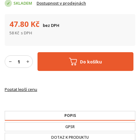
SKLADEM
Dostupnost v prodejnách
47.80
Kč
bez DPH
58
Kč
s DPH
Do košíku
Poptat lepší cenu
POPIS
GPSR
DOTAZ K PRODUKTU