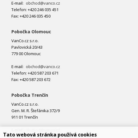
E-mail:
obchod@vanco.cz
Telefon: +420 246 035 451
Fax: +420 246 035 450
Pobočka Olomouc
VanCo.cz s.r.o.
Pavlovická 20/43
779 00 Olomouc
E-mail:
obchod@vanco.cz
Telefon: +420 587 203 671
Fax: +420 587 203 672
Pobočka Trenčín
VanCo.cz s.r.o.
Gen. M. R. Štefánika 372/9
911 01 Trenčín
E-mail:
obchod@vanco.cz
Tato webová stránka používá cookies
Telefon: +421 32 877 74 02