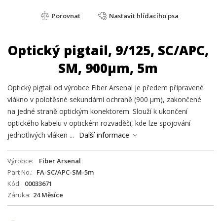
Porovnat
Nastavit hlídacího psa
Optický pigtail, 9/125, SC/APC,
SM, 900µm, 5m
Optický pigtail od výrobce Fiber Arsenal je předem připravené
vlákno v polotěsné sekundární ochraně (900 µm), zakončené
na jedné straně optickým konektorem. Slouží k ukončení
optického kabelu v optickém rozvaděči, kde lze spojování
jednotlivých vláken ...
Další informace
Výrobce
Fiber Arsenal
Part No.
FA-SC/APC-SM-5m
Kód
00033671
Záruka
24 Měsíce