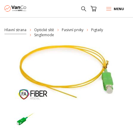
MENU
Hlavní strana
Optické sítě
Pasivní prvky
Pigtaily
Singlemode