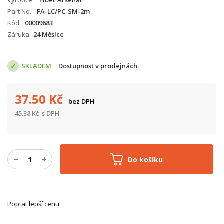
Výrobce
Fiber Arsenal
Part No.
FA-LC/PC-SM-2m
Kód
00009683
Záruka
24 Měsíce
SKLADEM
Dostupnost v prodejnách
37.50
Kč
bez DPH
45.38
Kč
s DPH
Do košíku
Poptat lepší cenu