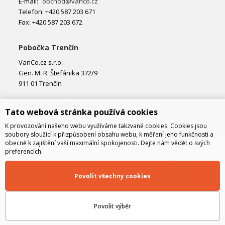
E-mail:
obchod@vanco.cz
Telefon: +420 587 203 671
Fax: +420 587 203 672
Pobočka Trenčín
VanCo.cz s.r.o.
Gen. M. R. Štefánika 372/9
911 01 Trenčín
E-mail:
obchod@vanco.cz
Tato webová stránka používá cookies
Telefon: +421 32 877 74 02
K provozování našeho webu využíváme takzvané cookies. Cookies jsou
soubory sloužící k přizpůsobení obsahu webu, k měření jeho funkčnosti a
obecně k zajištění vaší maximální spokojenosti. Dejte nám vědět o svých
preferencích.
Povolit všechny cookies
Povolit výběr