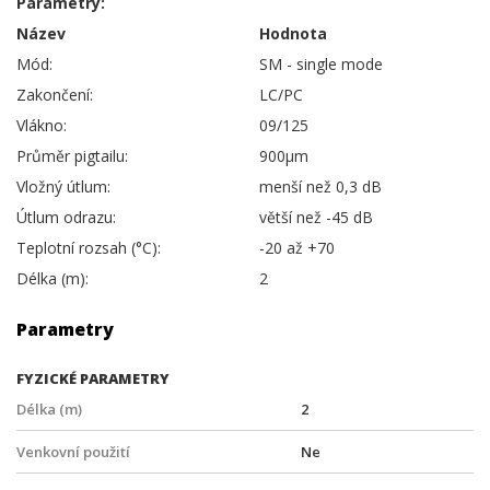
Parametry:
Název
Hodnota
Mód:
SM - single mode
Zakončení:
LC/PC
Vlákno:
09/125
Průměr pigtailu:
900µm
Vložný útlum:
menší než 0,3 dB
Útlum odrazu:
větší než -45 dB
Teplotní rozsah (°C):
-20 až +70
Délka (m):
2
Parametry
FYZICKÉ PARAMETRY
Délka (m)
2
Venkovní použití
Ne