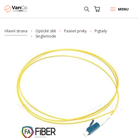
MENU
Hlavní strana
Optické sítě
Pasivní prvky
Pigtaily
Singlemode