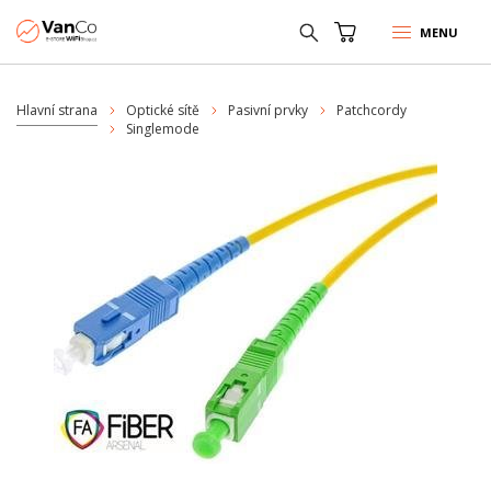
MENU
Hlavní strana
Optické sítě
Pasivní prvky
Patchcordy
Singlemode