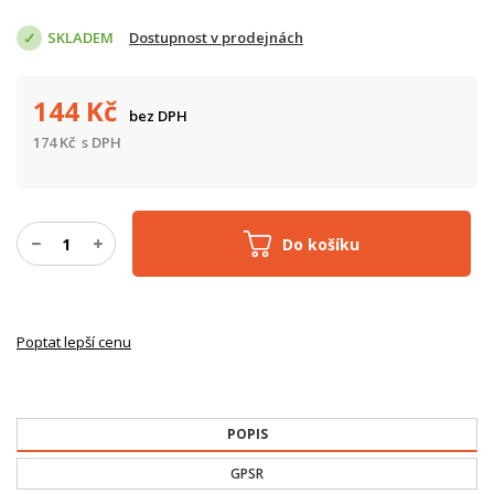
SKLADEM
Dostupnost v prodejnách
144
Kč
bez DPH
174
Kč
s DPH
Do košíku
Poptat lepší cenu
POPIS
GPSR