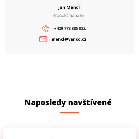
Jan Mencl
Produkt manažer
+420 778 885 932
mencl@vanco.cz
Naposledy navštívené