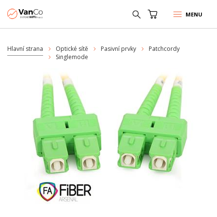
MENU
Hlavní strana
Optické sítě
Pasivní prvky
Patchcordy
Singlemode