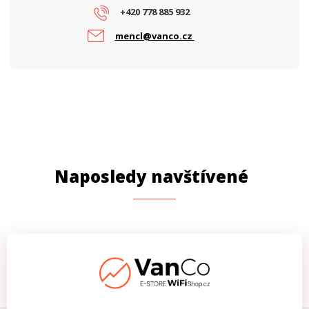
+420 778 885 932
mencl@vanco.cz
Naposledy navštívené