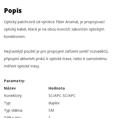
Popis
Optický patchcord od výrobce Fiber Arsenal, je propojovací
optický kabel, která je na obou koncích zakončen optickým
konektorem.
Nejčastější použití je pro propojení zařízení uvnitř rozvaděčů,
připojení aktivnívh prvků k optické trase, nebo k samotnému
měření optické trasy.
Parametry:
Název
Hodnota
Konektory:
SC/APC-SC/APC
Typ:
duplex
Typ vlákna:
SM
Délka (m):
1