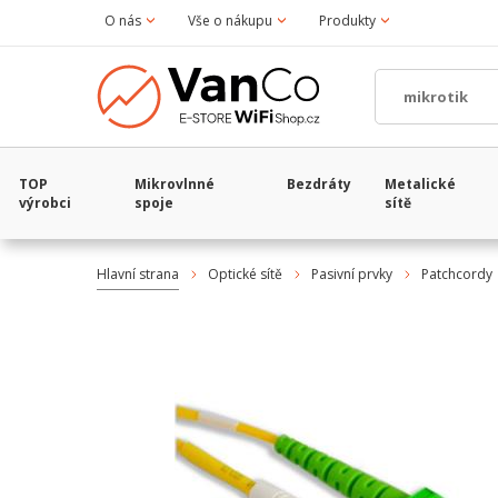
O nás
Vše o nákupu
Produkty
TOP
Mikrovlnné
Bezdráty
Metalické
výrobci
spoje
sítě
Hlavní strana
Optické sítě
Pasivní prvky
Patchcordy