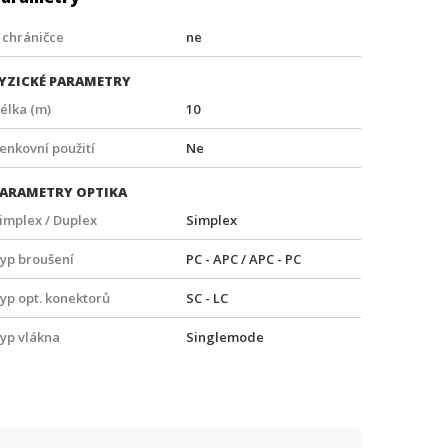
 chráničce
ne
YZICKÉ PARAMETRY
élka (m)
10
enkovní použití
Ne
ARAMETRY OPTIKA
implex / Duplex
Simplex
yp broušení
PC - APC / APC - PC
yp opt. konektorů
SC - LC
yp vlákna
Singlemode