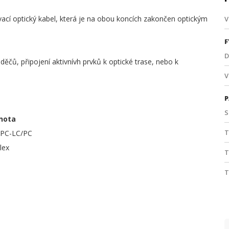
vací optický kabel, která je na obou koncích zakončen optickým
V
F
D
aděčů, připojení aktivnívh prvků k optické trase, nebo k
V
P
S
nota
T
APC-LC/PC
lex
T
T