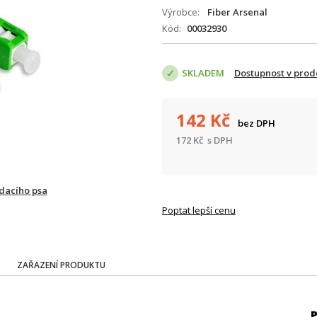
Výrobce
Fiber Arsenal
Kód
00032930
SKLADEM
Dostupnost v prod
142
Kč
bez DPH
172
Kč
s DPH
ídacího psa
Poptat lepší cenu
ZAŘAZENÍ PRODUKTU