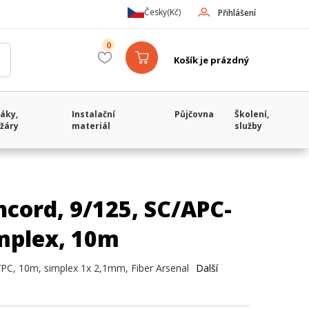
Česky
(Kč)
Přihlášení
0
Košík je prázdný
áky,
Instalační
Půjčovna
Školení,
žáry
materiál
služby
cord, 9/125, SC/APC-
implex, 10m
PC, 10m, simplex 1x 2,1mm, Fiber Arsenal
Další