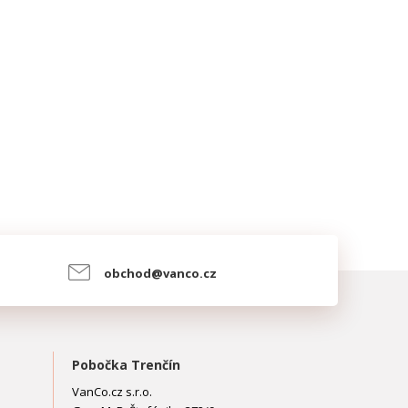
obchod@vanco.cz
Pobočka Trenčín
VanCo.cz s.r.o.