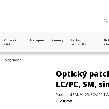
Optické
Napájení
Kamery
Racky,
Drž
sítě
rozvaděče
sto
Singlemode
Optický patch
LC/PC, SM, s
Patchcord SM, 9/125, SC/APC-LC/
informace