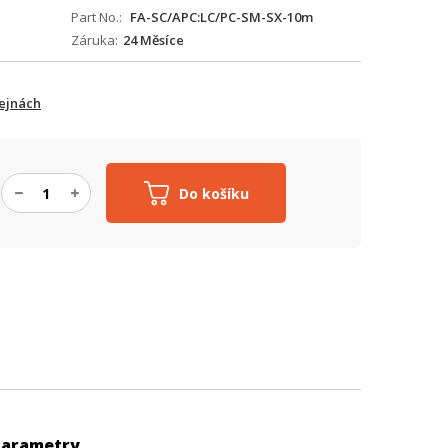
Part No.
FA-SC/APC:LC/PC-SM-SX-10m
Záruka
24 Měsíce
ejnách
Do košíku
Parametry