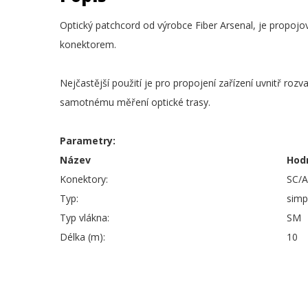
Optický patchcord od výrobce Fiber Arsenal, je propojo
konektorem.
Nejčastější použití je pro propojení zařízení uvnitř rozv
samotnému měření optické trasy.
Parametry:
Název
Hod
Konektory:
SC/
Typ:
simp
Typ vlákna:
SM
Délka (m):
10