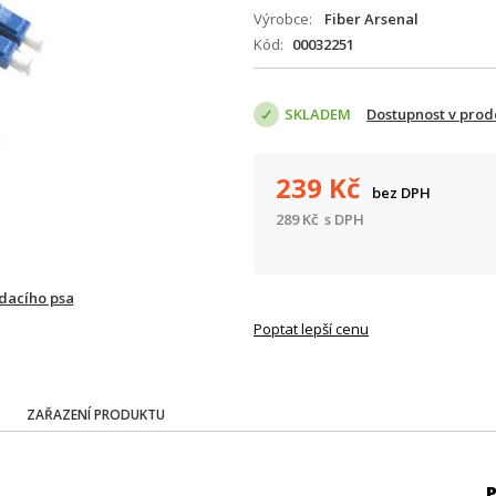
Výrobce
Fiber Arsenal
Kód
00032251
SKLADEM
Dostupnost v prod
239
Kč
bez DPH
289
Kč
s DPH
ídacího psa
Poptat lepší cenu
ZAŘAZENÍ PRODUKTU