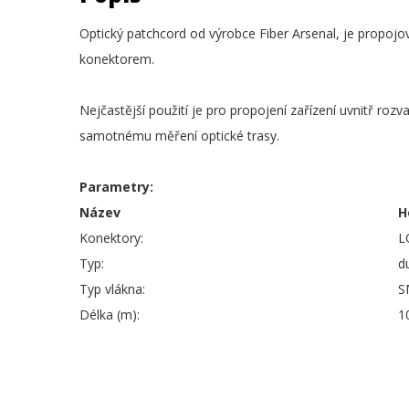
Optický patchcord od výrobce Fiber Arsenal, je propojo
konektorem.
Nejčastější použití je pro propojení zařízení uvnitř rozv
samotnému měření optické trasy.
Parametry:
Název
H
Konektory:
L
Typ:
d
Typ vlákna:
S
Délka (m):
1