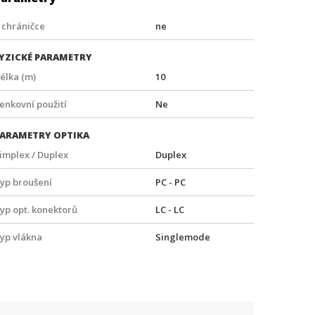
 chráničce
ne
YZICKÉ PARAMETRY
élka (m)
10
enkovní použití
Ne
ARAMETRY OPTIKA
implex / Duplex
Duplex
yp broušení
PC - PC
yp opt. konektorů
LC - LC
yp vlákna
Singlemode