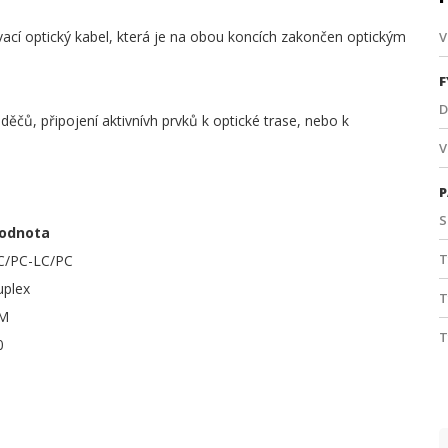
vací optický kabel, která je na obou koncích zakončen optickým
V
F
D
aděčů, připojení aktivnívh prvků k optické trase, nebo k
V
P
S
odnota
T
C/PC-LC/PC
uplex
T
M
T
0