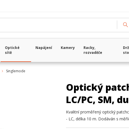
Optické
Napájení
Kamery
Racky,
Drž
sítě
rozvaděče
sto
Singlemode
Optický patch
LC/PC, SM, d
Kvalitní proměřený optický patchc
- LC, délka 10 m. Dodáván s měř