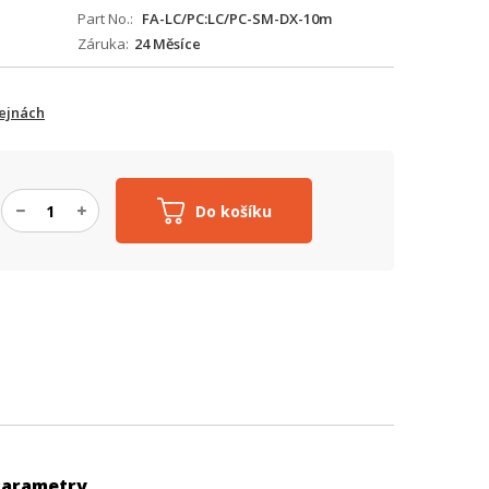
Part No.
FA-LC/PC:LC/PC-SM-DX-10m
Záruka
24 Měsíce
ejnách
Do košíku
Parametry