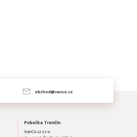
obchod@vanco.cz
Pobočka Trenčín
VanCo.cz s.r.o.