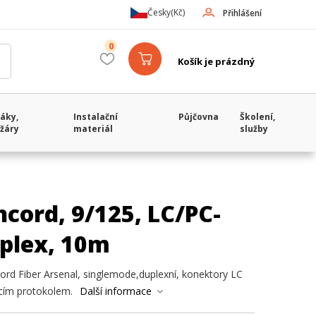
Česky
(Kč)
Přihlášení
0
Košík je prázdný
áky,
Instalační
Půjčovna
Školení,
žáry
materiál
služby
cord, 9/125, LC/PC-
uplex, 10m
ord Fiber Arsenal, singlemode,duplexní, konektory LC
ícím protokolem.
Další informace