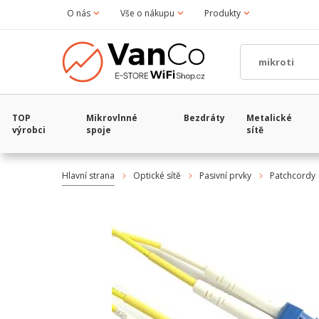
O nás
Vše o nákupu
Produkty
TOP
Mikrovlnné
Bezdráty
Metalické
výrobci
spoje
sítě
Hlavní strana
Optické sítě
Pasivní prvky
Patchcordy