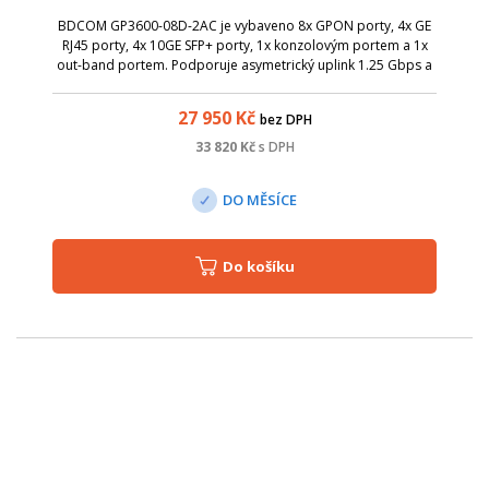
BDCOM GP3600-08D-2AC je vybaveno 8x GPON porty, 4x GE
RJ45 porty, 4x 10GE SFP+ porty, 1x konzolovým portem a 1x
out-band portem. Podporuje asymetrický uplink 1.25 Gbps a
downlink 2.5 Gbps PON přenosovou rychlost. Navíc má
zabudované DUAL-AC napájení.
27 950
Kč
bez DPH
33 820
Kč
s DPH
DO MĚSÍCE
Do košíku