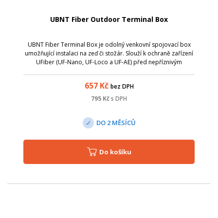
UBNT Fiber Outdoor Terminal Box
UBNT Fiber Terminal Box je odolný venkovní spojovací box
umožňující instalaci na zeď či stožár. Slouží k ochraně zařízení
UFiber (UF-Nano, UF-Loco a UF-AE) před nepříznivým
počasím, takže mohou zůstat funkční za všech podmínek.
657
Kč
bez DPH
795
Kč
s DPH
DO 2 MĚSÍCŮ
Do košíku