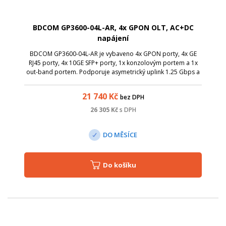
BDCOM GP3600-04L-AR, 4x GPON OLT, AC+DC
napájení
BDCOM GP3600-04L-AR je vybaveno 4x GPON porty, 4x GE
RJ45 porty, 4x 10GE SFP+ porty, 1x konzolovým portem a 1x
out-band portem. Podporuje asymetrický uplink 1.25 Gbps a
downlink 2.5 Gbps PON přenosovou rychlost. Navíc má DC
napájení (13.8 V / 2.5 A).
21 740
Kč
bez DPH
26 305
Kč
s DPH
DO MĚSÍCE
Do košíku