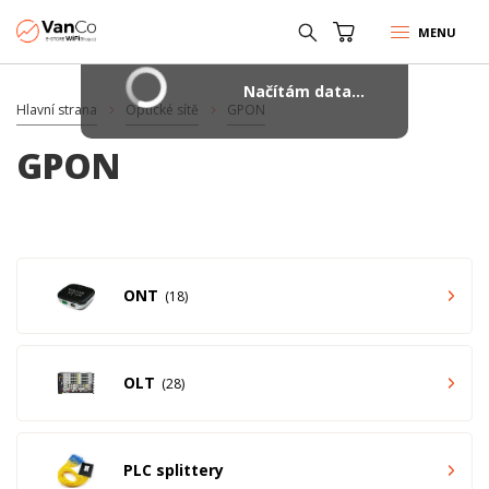
MENU
Načítám data...
Hlavní strana
Optické sítě
GPON
GPON
ONT
18
OLT
28
PLC splittery