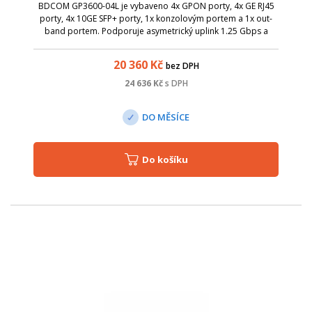
BDCOM GP3600-04L je vybaveno 4x GPON porty, 4x GE RJ45
porty, 4x 10GE SFP+ porty, 1x konzolovým portem a 1x out-
band portem. Podporuje asymetrický uplink 1.25 Gbps a
downlink 2.5 Gbps PON přenosovou rychlost.
20 360
Kč
bez DPH
24 636
Kč
s DPH
DO MĚSÍCE
Do košíku