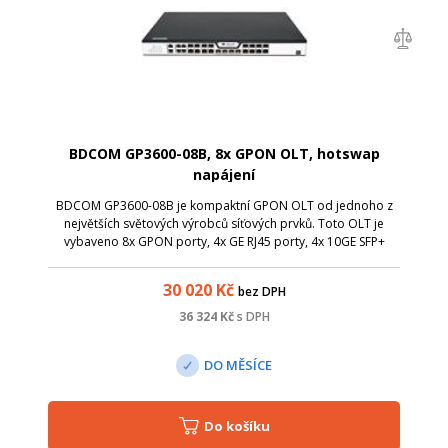
BDCOM GP3600-08B, 8x GPON OLT, hotswap
napájení
BDCOM GP3600-08B je kompaktní GPON OLT od jednoho z
největších světových výrobců síťových prvků. Toto OLT je
vybaveno 8x GPON porty, 4x GE RJ45 porty, 4x 10GE SFP+
porty, 1x konzolovým portem a 1x out-band portem.
30 020
Kč
bez DPH
36 324
Kč
s DPH
DO MĚSÍCE
Do košíku