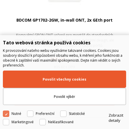
BDCOM GP1702-2GW, in-wall ONT, 2x GEth port
Kompaktní GPON ONT určené pro montáž do standardních
elektroinstalačních krabic nabídne nejen diskrétní design, ale
Tato webová stránka používá cookies
rouvnou i dvojici ethernetových (1 Gbps) portů.
K provozování našeho webu využíváme takzvané cookies. Cookies jsou
soubory sloužící k přizpůsobení obsahu webu, k měření jeho funkčnosti a
690
Kč
bez DPH
obecně k zajištění vaší maximální spokojenosti. Dejte nám vědět o svých
preferencích.
835
Kč
s DPH
Povolit všechny cookies
DO MĚSÍCE
Povolit výběr
Do košíku
Nutné
Preferenční
Statistické
Zobrazit
detaily
Marketingové
Neklasifikované