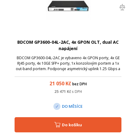
BDCOM GP3600-04L-2AC, 4x GPON OLT, dual AC
napájení
BDCOM GP3600-04L-2AC je vybaveno 4x GPON porty, 4x GE
RJ45 porty, 4x 10GE SFP+ porty, 1x konzolovým portem a 1x
out-band portem. Podporuje asymetrický uplink 1.25 Gbps a
downlink 2.5 Gbps PON přenosovou rychlost. Navíc má
zabudované DUAL-AC napájení.
21 050
Kč
bez DPH
25 471
Kč
s DPH
DO MĚSÍCE
Do košíku