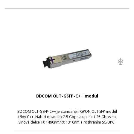
BDCOM OLT-GSFP-C++ modul
BDCOM OLT-GSFP-C++ je standardní GPON OLT SFP modul
třídy C++. Nabízí downlink 2.5 Gbps a uplink 1.25 Gbps na
vlnové délce TX 1490nm/RX 1310nm a rozhraním SC/UPC.