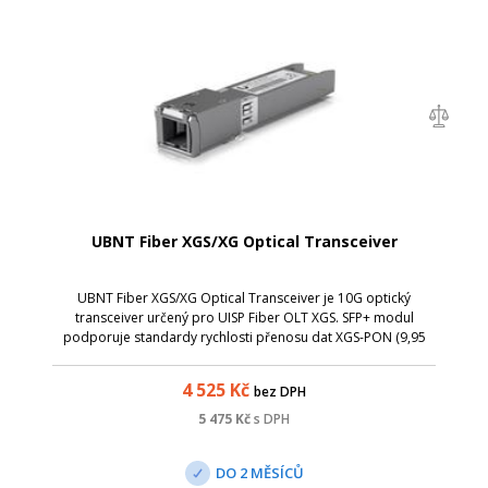
UBNT Fiber XGS/XG Optical Transceiver
UBNT Fiber XGS/XG Optical Transceiver je 10G optický
transceiver určený pro UISP Fiber OLT XGS. SFP+ modul
podporuje standardy rychlosti přenosu dat XGS-PON (9,95
Gb/s uplink, 9,95 Gb/s downlink) a XG-PON (2,44 Gb/s uplink,
9,95 Gb/s downlink).
4 525
Kč
bez DPH
5 475
Kč
s DPH
DO 2 MĚSÍCŮ