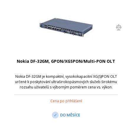
Nokia DF-32GM, GPON/XGSPON/Multi-PON OLT
Nokia DF-32GM je kompaktní, vysokokapacitní XG(S)PON OLT
určené k poskytování ultraširokopásmových služeb širokému
rozsahu uživatelů s výborným poměrem cena vs. výkon.
Nabízí celkem 32x Multi-PON port.
Cena po přihlášení
DO MĚSÍCE