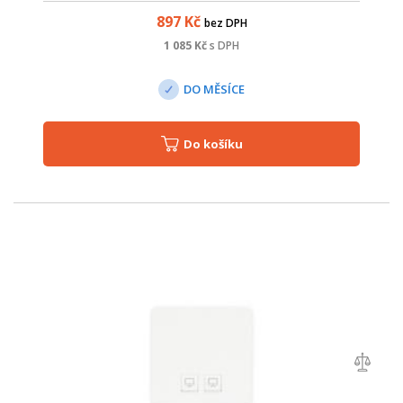
switche či routeru.
897
Kč
bez DPH
1 085
Kč
s DPH
DO MĚSÍCE
Do košíku