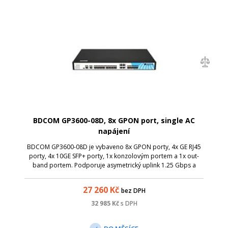
BDCOM GP3600-08D, 8x GPON port, single AC
napájení
BDCOM GP3600-08D je vybaveno 8x GPON porty, 4x GE RJ45
porty, 4x 10GE SFP+ porty, 1x konzolovým portem a 1x out-
band portem. Podporuje asymetrický uplink 1.25 Gbps a
downlink 2.5 Gbps PON přenosovou rychlost.
27 260
Kč
bez DPH
32 985
Kč
s DPH