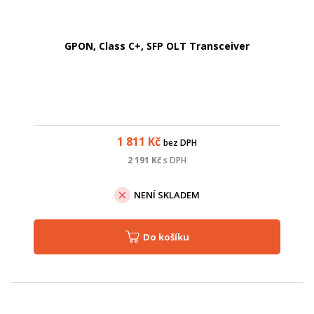
GPON, Class C+, SFP OLT Transceiver
1 811
Kč
bez DPH
2 191
Kč
s DPH
NENÍ SKLADEM
Do košíku