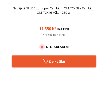
Napájecí 48 VDC zdroj pro Cambium OLT TCX08 a Cambium
OLT TCX16, výkon 250 W.
11 350
Kč
bez DPH
13 734
Kč
s DPH
NENÍ SKLADEM
Do košíku