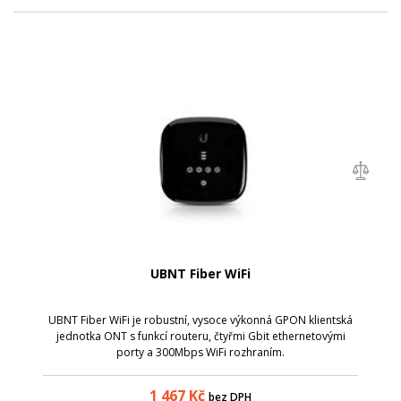
UBNT Fiber WiFi
UBNT Fiber WiFi je robustní, vysoce výkonná GPON klientská
jednotka ONT s funkcí routeru, čtyřmi Gbit ethernetovými
porty a 300Mbps WiFi rozhraním.
1 467
Kč
bez DPH