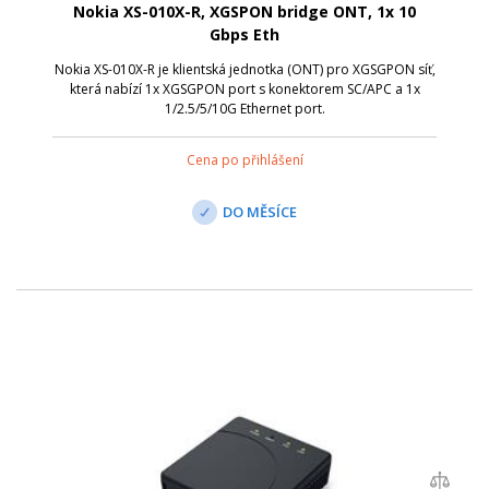
Nokia XS-010X-R, XGSPON bridge ONT, 1x 10
Gbps Eth
Nokia XS-010X-R je klientská jednotka (ONT) pro XGSGPON síť,
která nabízí 1x XGSGPON port s konektorem SC/APC a 1x
1/2.5/5/10G Ethernet port.
Cena po přihlášení
DO MĚSÍCE