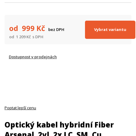
od 999
Kč
Vybrat variantu
bez DPH
od 1 209
Kč
s DPH
Dostupnost v prodejnách
Poptat lepší cenu
Optický kabel hybridní Fiber
Arsenal, 2vl, 2x LC, SM, Cu