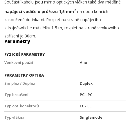
Součástí kabelu jsou mimo optických vláken také dva měděné
2
napájecí vodiče o průřezu 1,5 mm
na obou koncích
zakončené dutinkami. Rozplet na straně napájecího
zdroje/switche má délku 1,5 m, rozplet na straně venkovního
zařízení je 30cm.
Parametry
FYZICKÉ PARAMETRY
Venkovní použití
Ano
PARAMETRY OPTIKA
Simplex / Duplex
Duplex
Typ broušení
PC - PC
Typ opt. konektorů
LC - LC
Typ vlákna
Singlemode