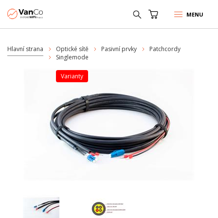
MENU
Hlavní strana
Optické sítě
Pasivní prvky
Patchcordy
Singlemode
varianty