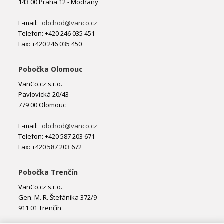
143 00 Praha 12 - Modřany
E-mail:
obchod@vanco.cz
Telefon: +420 246 035 451
Fax: +420 246 035 450
Pobočka Olomouc
VanCo.cz s.r.o.
Pavlovická 20/43
779 00 Olomouc
E-mail:
obchod@vanco.cz
Telefon: +420 587 203 671
Fax: +420 587 203 672
Pobočka Trenčín
VanCo.cz s.r.o.
Gen. M. R. Štefánika 372/9
911 01 Trenčín