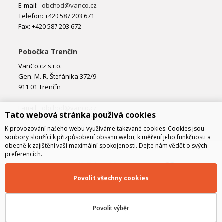
E-mail:
obchod@vanco.cz
Telefon: +420 587 203 671
Fax: +420 587 203 672
Pobočka Trenčín
VanCo.cz s.r.o.
Gen. M. R. Štefánika 372/9
911 01 Trenčín
E-mail:
obchod@vanco.cz
Tato webová stránka používá cookies
Telefon: +421 32 877 74 02
K provozování našeho webu využíváme takzvané cookies. Cookies jsou
soubory sloužící k přizpůsobení obsahu webu, k měření jeho funkčnosti a
obecně k zajištění vaší maximální spokojenosti. Dejte nám vědět o svých
preferencích.
Povolit všechny cookies
Povolit výběr