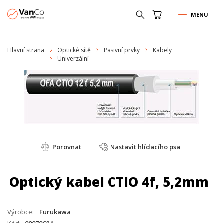
MENU
Hlavní strana
Optické sítě
Pasivní prvky
Kabely
Univerzální
Porovnat
Nastavit hlídacího psa
Optický kabel CTIO 4f, 5,2mm
Výrobce
Furukawa