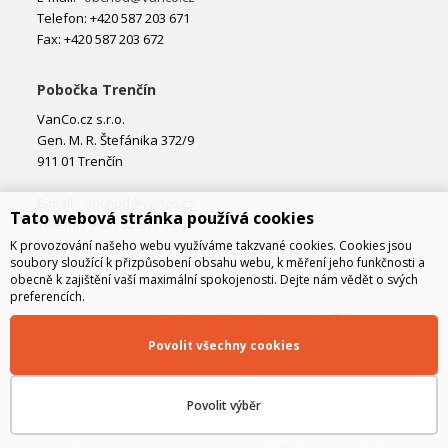
Telefon: +420 587 203 671
Fax: +420 587 203 672
Pobočka Trenčín
VanCo.cz s.r.o.
Gen. M. R. Štefánika 372/9
911 01 Trenčín
E-mail:
obchod@vanco.cz
Tato webová stránka používá cookies
Telefon: +421 32 877 74 02
K provozování našeho webu využíváme takzvané cookies. Cookies jsou
soubory sloužící k přizpůsobení obsahu webu, k měření jeho funkčnosti a
obecně k zajištění vaší maximální spokojenosti. Dejte nám vědět o svých
preferencích.
Povolit všechny cookies
Povolit výběr