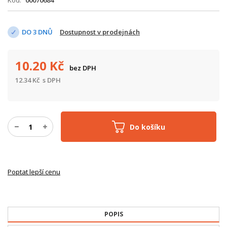
Kód
00070684
DO 3 DNŮ
Dostupnost v prodejnách
10.20
Kč
bez DPH
12.34
Kč
s DPH
Do košíku
Poptat lepší cenu
POPIS