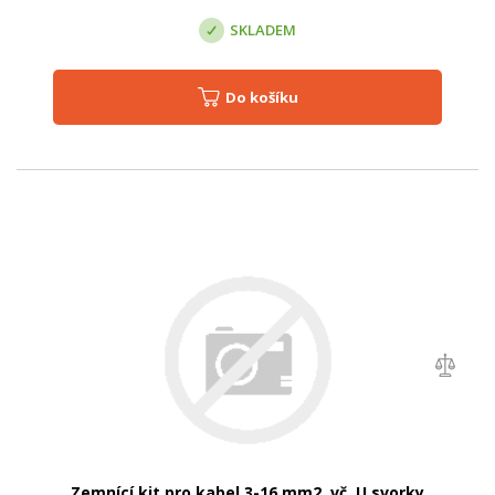
SKLADEM
Do košíku
Zemnící kit pro kabel 3-16 mm2, vč. U svorky