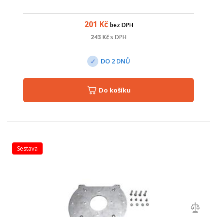
201
Kč
bez DPH
243
Kč
s DPH
DO 2 DNŮ
Do košíku
sestava