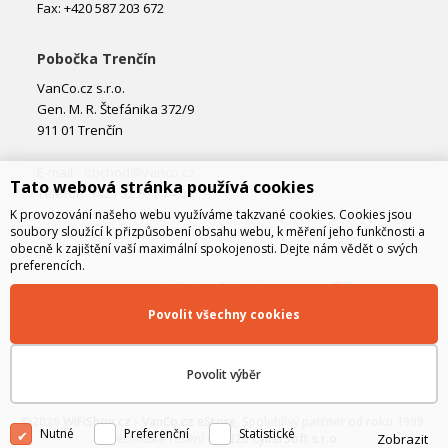
Fax: +420 587 203 672
Pobočka Trenčín
VanCo.cz s.r.o.
Gen. M. R. Štefánika 372/9
911 01 Trenčín
E-mail:
obchod@vanco.cz
Tato webová stránka používá cookies
Telefon: +421 32 877 74 02
K provozování našeho webu využíváme takzvané cookies. Cookies jsou
soubory sloužící k přizpůsobení obsahu webu, k měření jeho funkčnosti a
obecně k zajištění vaší maximální spokojenosti. Dejte nám vědět o svých
preferencích.
Povolit všechny cookies
Povolit výběr
©2026
WiFiShop.cz - VanCo.cz eStore
, Spolehlivý partner od roku 1999.
Nutné
Preferenční
Statistické
Zobrazit
Technické řešení © 2026
CyberSoft s.r.o.