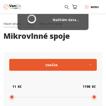
MENU
Načítám data...
Hlavní strana
OEM
Mikrovlnné spoje
Mikrovlnné spoje
ZNAČKA
Kč
Kč