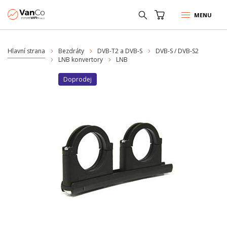
MENU
Hlavní strana
Bezdráty
DVB-T2 a DVB-S
DVB-S / DVB-S2
LNB konvertory
LNB
Doprodej