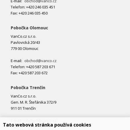
E-mail:
obchod@vanco.cz
Telefon: +420 246 035 451
Fax: +420 246 035 450
Pobočka Olomouc
VanCo.cz s.r.o.
Pavlovická 20/43
779 00 Olomouc
E-mail:
obchod@vanco.cz
Telefon: +420 587 203 671
Fax: +420 587 203 672
Pobočka Trenčín
VanCo.cz s.r.o.
Gen. M. R. Štefánika 372/9
911 01 Trenčín
E-mail:
obchod@vanco.cz
Tato webová stránka používá cookies
Telefon: +421 32 877 74 02