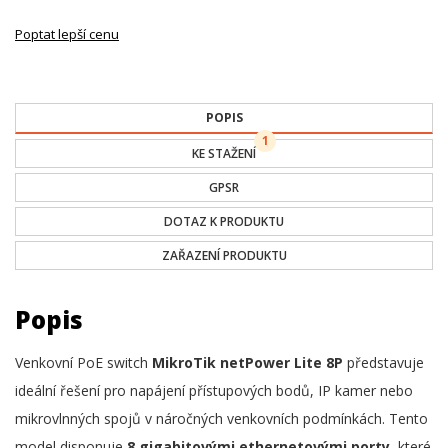
Poptat lepší cenu
POPIS
1
KE STAŽENÍ
GPSR
DOTAZ K PRODUKTU
ZAŘAZENÍ PRODUKTU
Popis
Venkovní PoE switch
MikroTik netPower Lite 8P
představuje
ideální řešení pro napájení přístupových bodů, IP kamer nebo
mikrovlnných spojů v náročných venkovních podmínkách. Tento
model disponuje
8 gigabitovými ethernetovými porty
, které