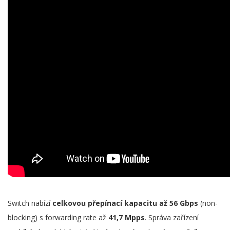
Switch nabízí
celkovou přepínací kapacitu až 56 Gbps
(non-
blocking) s forwarding rate až
41,7 Mpps
. Správa zařízení