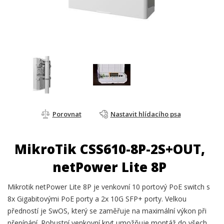
Porovnat
Nastavit hlídacího psa
MikroTik CSS610-8P-2S+OUT,
netPower Lite 8P
Mikrotik netPower Lite 8P je venkovní 10 portový PoE switch s
8x Gigabitovými PoE porty a 2x 10G SFP+ porty. Velkou
předností je SwOS, který se zaměřuje na maximální výkon při
přepínání. Robustní venkovní kryt umožňuje montáž do všech