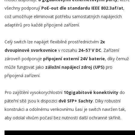
všechny podporují
PoE-out dle standardu IEEE 802.3af/at
,
což umožňuje eliminovat potřebu samostatných napájecích
adaptérů pro každé připojené zařízení.
Celý switch lze napájet flexibilně prostřednictvím
2x
dvoupinové svorkovnice
v rozsahu
24–57 V DC
. Zařízení
zároveň podporuje
připojení externí 24V baterie
, díky čemuž
může fungovat jako
záložní napájecí zdroj (UPS)
pro
připojená zařízení.
Pro zajištění vysokorychlostní
10gigabitové konektivity
do
páteřní sítě jsou k dispozici
dvě SFP+ šachty
. Díky robustní
konstrukci a odolnému venkovnímu šasi je switch navržen tak,
aby odolal vlivům počasí bez nutnosti další ochranné skříně.