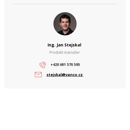
PoE budget (W)
120
PoE standard
802.3at, 802.3af
Ing. Jan Stejskal
Produkt manažer
+420 601 570 595
stejskal@vanco.cz