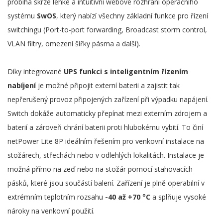
probíhá skrze lehké a intuitivní webové rozhraní operačního
systému
SwOS
, který nabízí všechny základní funkce pro řízení
switchingu (Port-to-port forwarding, Broadcast storm control,
VLAN filtry, omezení šířky pásma a další).
Díky integrované
UPS funkci s inteligentním řízením
nabíjení
je možné připojit externí baterii a zajistit tak
nepřerušený provoz připojených zařízení při výpadku napájení.
Switch dokáže automaticky přepínat mezi externím zdrojem a
baterií a zároveň chrání baterii proti hlubokému vybití. To činí
netPower Lite 8P ideálním řešením pro venkovní instalace na
stožárech, střechách nebo v odlehlých lokalitách. Instalace je
možná přímo na zeď nebo na stožár pomocí stahovacích
pásků, které jsou součástí balení. Zařízení je plně operabilní v
extrémním teplotním rozsahu
-40 až +70 °C
a splňuje vysoké
nároky na venkovní použití.