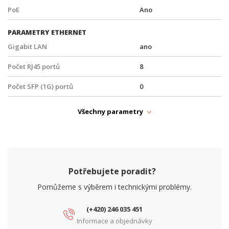
PoE
Ano
PARAMETRY ETHERNET
Gigabit LAN
ano
Počet RJ45 portů
8
Počet SFP (1G) portů
0
Počet SFP+ (10G) portů
2
Všechny parametry
SFP slot
Ano
Síťové rozhraní (Mbps)
10/100/1000
PARAMETRY NAPÁJENÍ
Potřebujete poradit?
Napájení
DC
Pomůžeme s výběrem i technickými problémy.
PARAMETRY POE
(+420) 246 035 451
Počet PoE portů
8
Informace a objednávky