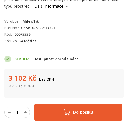
typů prostředí.
Další informace
Výrobce
MikroTik
Part No.
CSS610-8P-2S+OUT
Kód
00075556
Záruka
24 Měsíce
SKLADEM
Dostupnost v prodejnách
3 102
Kč
bez DPH
3 753
Kč
s DPH
Do košíku