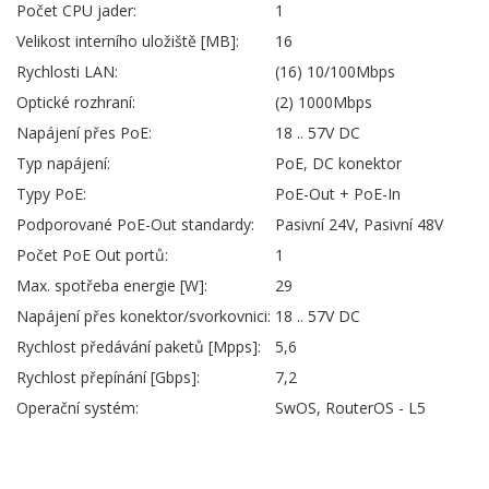
Počet CPU jader:
1
Velikost interního uložiště [MB]:
16
Rychlosti LAN:
(16) 10/100Mbps
Optické rozhraní:
(2) 1000Mbps
Napájení přes PoE:
18 .. 57V DC
Typ napájení:
PoE, DC konektor
Typy PoE:
PoE-Out + PoE-In
Podporované PoE-Out standardy:
Pasivní 24V, Pasivní 48V
Počet PoE Out portů:
1
Max. spotřeba energie [W]:
29
Napájení přes konektor/svorkovnici:
18 .. 57V DC
Rychlost předávání paketů [Mpps]:
5,6
Rychlost přepínání [Gbps]:
7,2
Operační systém:
SwOS, RouterOS - L5