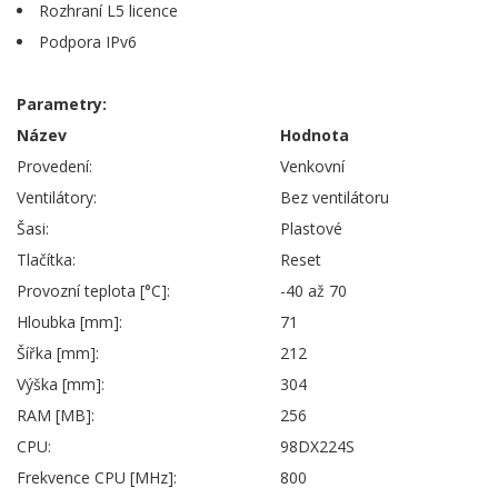
Rozhraní L5 licence
Podpora IPv6
Parametry:
Název
Hodnota
Provedení:
Venkovní
Ventilátory:
Bez ventilátoru
Šasi:
Plastové
Tlačítka:
Reset
Provozní teplota [°C]:
-40 až 70
Hloubka [mm]:
71
Šířka [mm]:
212
Výška [mm]:
304
RAM [MB]:
256
CPU:
98DX224S
Frekvence CPU [MHz]:
800