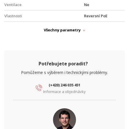
Ventilace
Ne
Vlastnosti
Reversní PoE
FYZICKÉ PARAMETRY
Všechny parametry
Hloubka (mm)
71
Provedení
Venkovní
Provozní teplota
-40° až +70°C
Potřebujete poradit?
Šířka (mm)
212
Pomůžeme s výběrem i technickými problémy.
Výška (mm)
304
(+420) 246 035 451
Informace a objednávky
NAPÁJENÍ
PoE
Ano
PARAMETRY ETHERNET
Gigabit LAN
ne