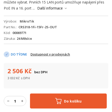
můžete vybrat. Prvních 15 LAN portů umožňuje napájení přes
PoE IN a 16. port ...
Další informace
Výrobce
MikroTik
Part No.
CRS318-1Fi-15Fr-2S-OUT
Kód
00069771
Záruka
24 Měsíce
DO TÝDNE
Dostupnost v prodejnách
2 506
Kč
bez DPH
3 032
Kč
s DPH
Do košíku