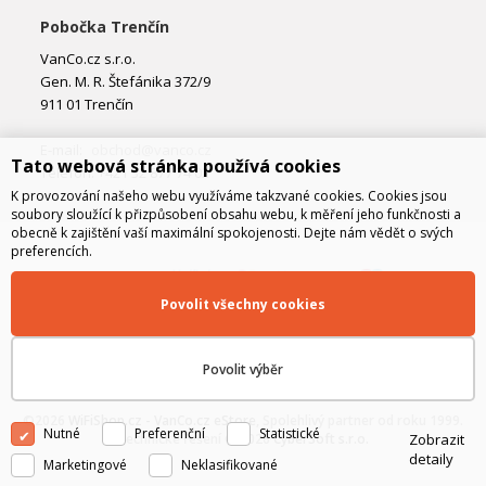
Pobočka Trenčín
VanCo.cz s.r.o.
Gen. M. R. Štefánika 372/9
911 01 Trenčín
E-mail:
obchod@vanco.cz
Tato webová stránka používá cookies
Telefon: +421 32 877 74 02
K provozování našeho webu využíváme takzvané cookies. Cookies jsou
soubory sloužící k přizpůsobení obsahu webu, k měření jeho funkčnosti a
obecně k zajištění vaší maximální spokojenosti. Dejte nám vědět o svých
preferencích.
Povolit všechny cookies
Povolit výběr
©2026
WiFiShop.cz - VanCo.cz eStore
, Spolehlivý partner od roku 1999.
Nutné
Preferenční
Statistické
Zobrazit
Technické řešení © 2026
CyberSoft s.r.o.
detaily
Marketingové
Neklasifikované