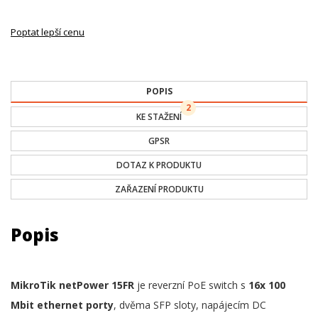
Poptat lepší cenu
POPIS
2
KE STAŽENÍ
GPSR
DOTAZ K PRODUKTU
ZAŘAZENÍ PRODUKTU
Popis
MikroTik netPower 15FR
je reverzní PoE switch s
16x 100
Mbit ethernet porty
, dvěma SFP sloty, napájecím DC