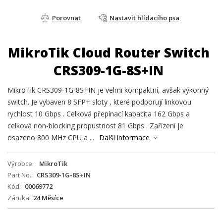
Porovnat
Nastavit hlídacího psa
MikroTik Cloud Router Switch
CRS309-1G-8S+IN
MikroTik CRS309-1G-8S+IN je velmi kompaktní, avšak výkonný
switch. Je vybaven 8 SFP+ sloty , které podporují linkovou
rychlost 10 Gbps . Celková přepínací kapacita 162 Gbps a
celková non-blocking propustnost 81 Gbps . Zařízení je
osazeno 800 MHz CPU a ...
Další informace
Výrobce
MikroTik
Part No.
CRS309-1G-8S+IN
Kód
00069772
Záruka
24 Měsíce