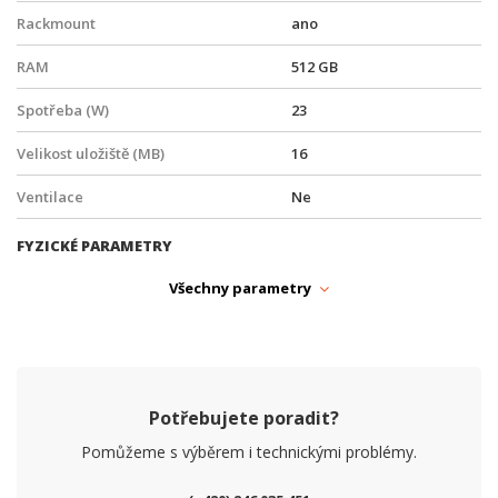
Rackmount
ano
RAM
512 GB
Spotřeba (W)
23
Velikost uložiště (MB)
16
Ventilace
Ne
FYZICKÉ PARAMETRY
Hloubka (mm)
115
Všechny parametry
Provedení
Volně ležící
Provozní teplota
-40° až +70°C
Šířka (mm)
141
Potřebujete poradit?
Výška (mm)
28
Pomůžeme s výběrem i technickými problémy.