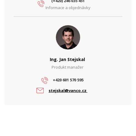
PARAMETRY ETHERNET
(+420) 246 035 451
Informace a objednávky
Gigabit LAN
ano
Počet RJ45 portů
1
Počet SFP (1G) portů
0
Počet SFP+ (10G) portů
8
Přenosová rychlost LAN
10/100/1000 Mbps
Ing. Jan Stejskal
Produkt manažer
Rychlost SFP/SFP+
10 Gbps
Síťové rozhraní (Mbps)
+420 601 570 595
10/100/1000
stejskal@vanco.cz
PARAMETRY NAPÁJENÍ
Napájení
DC, PoE
PARAMETRY POE
Počet PoE portů
0
PoE budget (W)
0