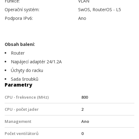
Funkce:
VLAN
Operační systém:
SwOS, RouterOS - L5
Podpora IPv6:
Ano
Obsah balení:
Router
Napájecí adaptér 24/1.2A
Úchyty do racku
Sada šroubků
Parametry
CPU - frekvence (MHz)
800
CPU - počet jader
2
Management
Ano
Počet ventilátorů
0