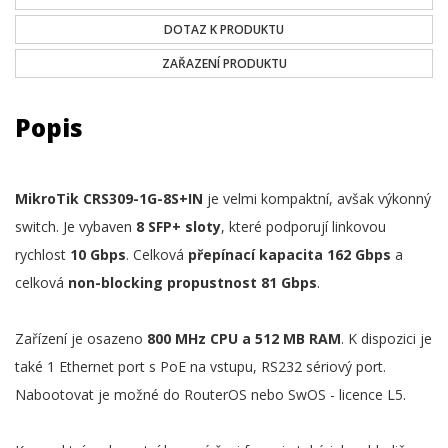
DOTAZ K PRODUKTU
ZAŘAZENÍ PRODUKTU
Popis
MikroTik CRS309-1G-8S+IN
je velmi kompaktní, avšak výkonný
switch. Je vybaven
8 SFP+ sloty
, které podporují linkovou
rychlost
10 Gbps
. Celková
přepínací kapacita 162 Gbps
a
celková
non-blocking propustnost 81 Gbps
.
Zařízení je osazeno
800 MHz CPU a 512 MB RAM
. K dispozici je
také 1 Ethernet port s PoE na vstupu, RS232 sériový port.
Nabootovat je možné do RouterOS nebo SwOS - licence L5.