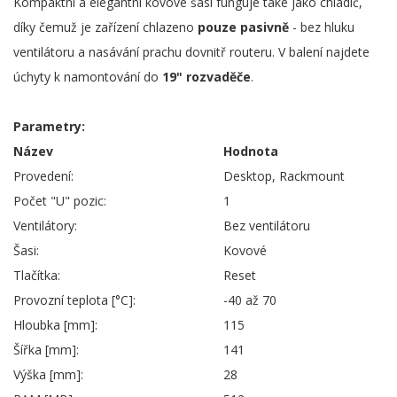
Kompaktní a elegantní kovové šasi funguje také jako chladič,
díky čemuž je zařízení chlazeno
pouze pasivně
- bez hluku
ventilátoru a nasávání prachu dovnitř routeru. V balení najdete
úchyty k namontování do
19" rozvaděče
.
Parametry:
Název
Hodnota
Provedení:
Desktop, Rackmount
Počet "U" pozic:
1
Ventilátory:
Bez ventilátoru
Šasi:
Kovové
Tlačítka:
Reset
Provozní teplota [°C]:
-40 až 70
Hloubka [mm]:
115
Šířka [mm]:
141
Výška [mm]:
28