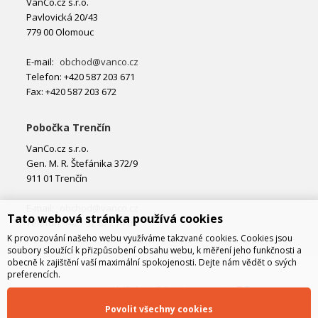
VanCo.cz s.r.o.
Pavlovická 20/43
779 00 Olomouc
E-mail:
obchod@vanco.cz
Telefon: +420 587 203 671
Fax: +420 587 203 672
Pobočka Trenčín
VanCo.cz s.r.o.
Gen. M. R. Štefánika 372/9
911 01 Trenčín
E-mail:
obchod@vanco.cz
Tato webová stránka používá cookies
Telefon: +421 32 877 74 02
K provozování našeho webu využíváme takzvané cookies. Cookies jsou
soubory sloužící k přizpůsobení obsahu webu, k měření jeho funkčnosti a
obecně k zajištění vaší maximální spokojenosti. Dejte nám vědět o svých
preferencích.
Povolit všechny cookies