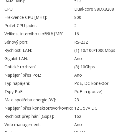
RAM [MB]:
512
CPU:
Dual-core 98DX8208
Frekvence CPU [MHz]:
800
Počet CPU jader:
2
Velikost interního uložiště [MB]:
16
Sériový port:
RS-232
Rychlosti LAN:
(1) 10/100/1000Mbps
Gigabit LAN:
Ano
Optické rozhraní:
(8) 10Gbps
Napájení přes PoE:
Ano
Typ napájení:
PoE, DC konektor
Typy PoE:
PoE-In (pouze)
Max. spotřeba energie [W]:
23
Napájení přes konektor/svorkovnici:
12 .. 57V DC
Rychlost přepínání [Gbps]:
162
Web management:
Ano